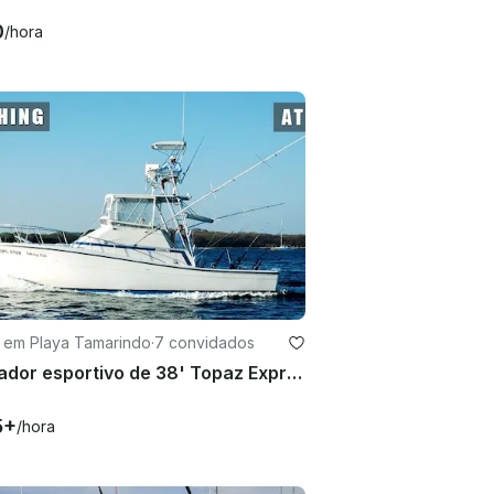
0
/hora
 em Playa Tamarindo
·
7 convidados
Pescador esportivo de 38' Topaz Express em Tamarindo
5+
/hora