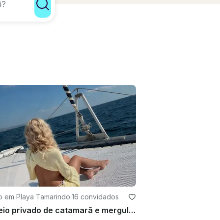
ro em Playa Tamarindo
·
16 convidados
Passeio privado de catamarã e mergulho com snorkel com tudo incluído, Tamarindo, Costa Rica