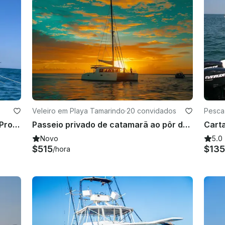
Veleiro em Playa Tamarindo
·
20 convidados
Pesca
Pesca e Aventuras em Tamarindo, Província de Guanacaste
Passeio privado de catamarã ao pôr do sol na Costa Rica com bebidas
Novo
5.0
$515
$135
/hora