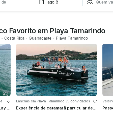
co Favorito em Playa Tamarindo
 - 
Costa Rica
 - 
Guanacaste
 - 
Playa Tamarindo
os
Lanchas em Playa Tamarindo
·
35 convidados
Velei
Why Not Oceanic Experience - Luxury Fountaine Pajot de 61 pés em Flamingo
Experiência de catamarã particular de luxo (manhã e pôr do sol) Tamarindo, (a partir de 2650$)