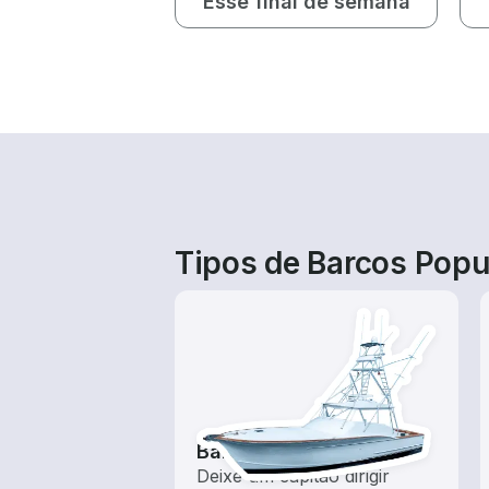
Esse final de semana
Tipos de Barcos Popu
Barcos de pesca
Deixe um capitão dirigir