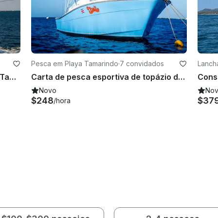
Pesca em Playa Tamarindo
·
7 convidados
Lanch
Pescador esportivo Dusky' 27' em Tamarindo, Costa Rica
Carta de pesca esportiva de topázio de 36 pés em Tamarindo, Costa Rica
Novo
No
$248
$37
/hora