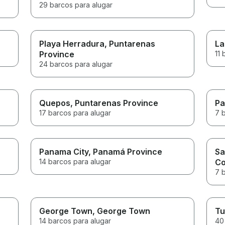
29 barcos para alugar
Playa Herradura
, Puntarenas
La
Province
11 
24 barcos para alugar
Quepos
, Puntarenas Province
Pa
17 barcos para alugar
7 
Panama City
, Panamá Province
Sa
14 barcos para alugar
C
7 
George Town
, George Town
Tu
14 barcos para alugar
40