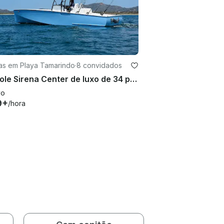
as em Playa Tamarindo
·
8 convidados
Console Sirena Center de luxo de 34 pés | Mergulho com snorkel, pesca e aventuras costeiras
vo
9+
/hora