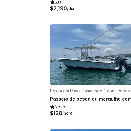
5.0
$2,190
/dia
Pesca em Playa Tamarindo
·
4 convidados
Novo
$128
/hora