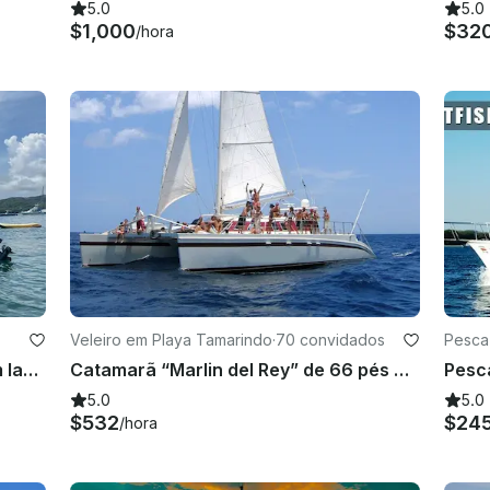
5.0
5.0
$1,000
$32
/hora
Veleiro em Playa Tamarindo
·
70 convidados
Pesca
Passeio de pesca ou mergulho com lanches e bebidas
Catamarã “Marlin del Rey” de 66 pés à vela em Playa Tamarindo
5.0
5.0
$532
$24
/hora