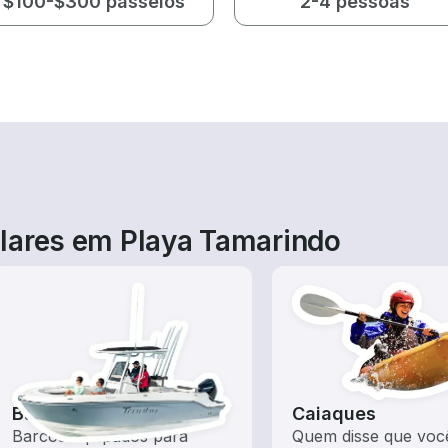
$100-$300 passeios
2-4 pessoas
lares em Playa Tamarindo
Barcos de pesca
Caiaques
Barcos equipados para
Quem disse que voc