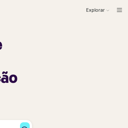
Explorar
e
ção