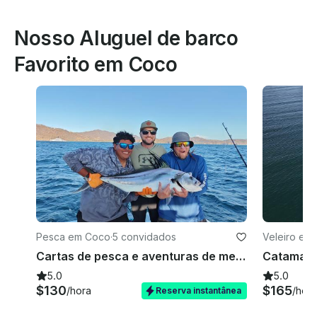
Nosso Aluguel de barco
Favorito em Coco
Pesca em Coco
·
5 convidados
Veleiro em
Cartas de pesca e aventuras de mergulho com snorkel | Golfo de Papagayo
5.0
5.0
$130
$165
/hora
/hora
Reserva instantânea