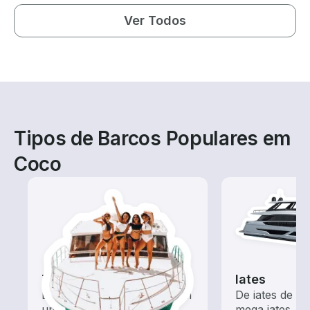
Ver Todos
Tipos de Barcos Populares em
Coco
Tours
Iates
Explore as águas locais com
De iates de m
um aluguel de barco
mega iates, e