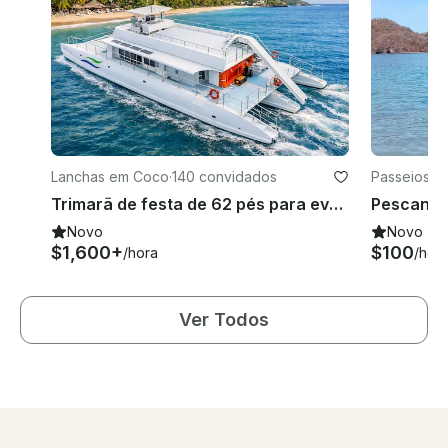
Lanchas em Coco
·
140 convidados
Passeios e
Trimarã de festa de 62 pés para eventos e grupos grandes
Novo
Novo
$1,600+
$100
/hora
/hor
Ver Todos