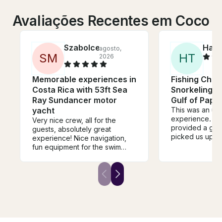
Avaliações Recentes em Coco
Szabolce
Hai
agosto,
m
S
M
H
T
2026
Memorable experiences in
Fishing Char
Costa Rica with 53ft Sea
Snorkeling A
Ray Sundancer motor
Gulf of Papa
yacht
This was an un
experience. Es
Very nice crew, all for the
provided a gre
guests, absolutely great
picked us up o
experience! Nice navigation,
the resort we s
fun equipment for the swim
crew was friend
stops, excellent and healthy
knowledgeable,
snacks, lots of refreshments,
very safe with 
focused service.
captain brought
site to snorkel
were very little 
young kids had
time. It was gre