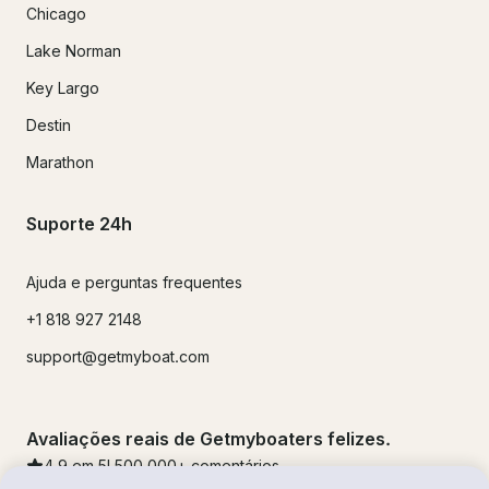
Chicago
Lake Norman
Key Largo
Destin
Marathon
Suporte 24h
Ajuda e perguntas frequentes
+1 818 927 2148
support@getmyboat.com
Avaliações reais de Getmyboaters felizes.
4.9
em 5!
500,000
+ comentários