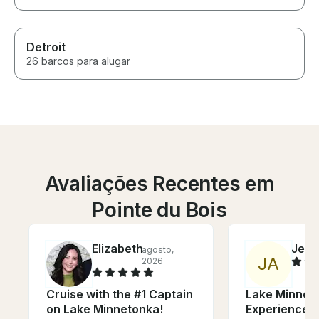
Detroit
26 barcos para alugar
Avaliações Recentes em
Pointe du Bois
Elizabeth
Jess
agosto,
J
A
2026
Cruise with the #1 Captain
Lake Minnet
on Lake Minnetonka!
Experience -