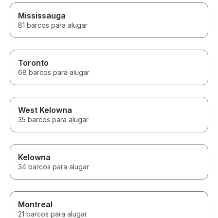
restaurant, cruised around the
lake, and learned so much
Mississauga
about the area along the way.
81 barcos para alugar
He knew all the best spots and
made sure everyone, from the
adults to the teens, had an
incredible time. If you’re
Toronto
thinking about renting a boat on
68 barcos para alugar
Lake Minnetonka, don’t
hesitate. The entire experience
exceeded our expectations.
We’ll absolutely be booking
with Captain Dan again the next
West Kelowna
time we’re in town! Thank you
35 barcos para alugar
for the amazing memories!
Kelowna
34 barcos para alugar
Montreal
21 barcos para alugar