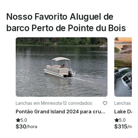
Nosso Favorito Aluguel de
barco Perto de Pointe du Bois
Lanchas em Minnesota
·
12 convidados
Lanchas em
Pontão Grand Island 2024 para cruzeiro com conforto e estilo!
5.0
5.0
$30
$315
/hora
/noit