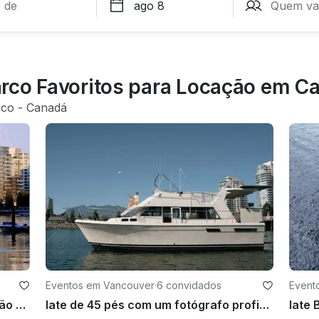
rco Favoritos para Locação em C
rco
 - 
Canadá
Eventos em Vancouver
·
6 convidados
Event
Flutuação, festa e churrasco: pontão de festas de luxo no coração de Vancouver
Iate de 45 pés com um fotógrafo profissional | Luxo acessível