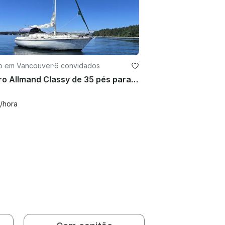
ro em Vancouver
·
6 convidados
Veleiro Allmand Classy de 35 pés para fretamentos estendidos em Vancouver e nas Ilhas do Golfo
/hora