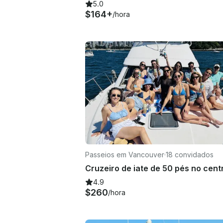
5.0
$164+
/hora
Passeios em Vancouver
·
18 convidados
4.9
$260
/hora