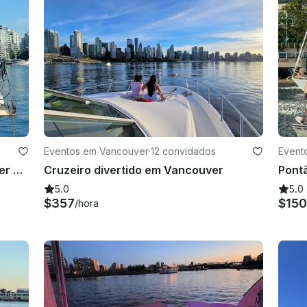
Eventos em Vancouver
·
12 convidados
Event
Iate de luxo de 40 pés em Vancouver com a capitã Orianna Lacey
Cruzeiro divertido em Vancouver
5.0
5.0
$357
$15
/hora