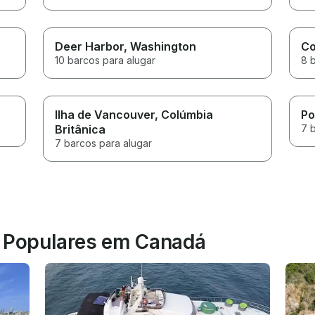
Deer Harbor
, Washington
Co
10 barcos para alugar
8 
Ilha de Vancouver
, Colúmbia
Po
Britânica
7 
7 barcos para alugar
s Populares em Canadá