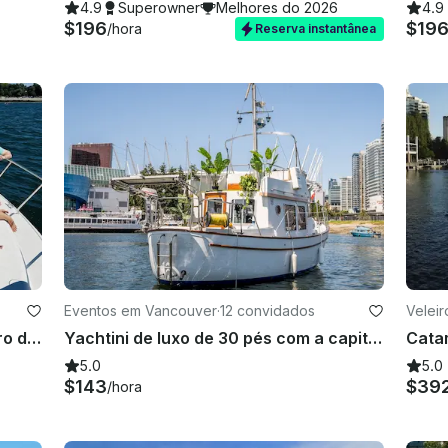
4.9
Superowner
Melhores do 2026
4.9
$196
$19
/hora
Reserva instantânea
Eventos em Vancouver
·
12 convidados
Velei
Cruzeiro de iate de 50 pés no centro de Vancouver (18 pessoas)
Yachtini de luxo de 30 pés com a capitã Orianna Lacey
5.0
5.0
$143
$39
/hora