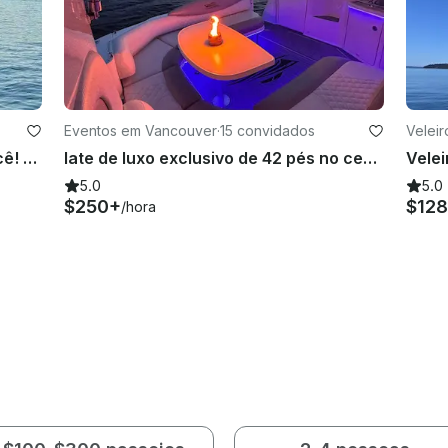
Eventos em Vancouver
·
15 convidados
Velei
Aventuras de luxo esperam por você! Navegue conosco no Hatteras Yacht de 92 pés em Vancouver, BC
Iate de luxo exclusivo de 42 pés no centro de Vancouver
5.0
5.0
$250+
$128
/hora