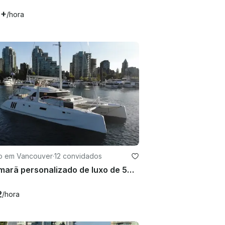
6+
/hora
ro em Vancouver
·
12 convidados
Catamarã personalizado de luxo de 50 pés em Vancouver para 12 convidados
2
/hora