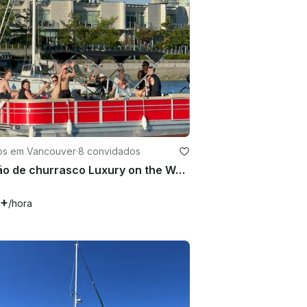
os em Vancouver
·
8 convidados
Pontão de churrasco Luxury on the Water para 8 pessoas em Vancouver False Creek
0+
/hora