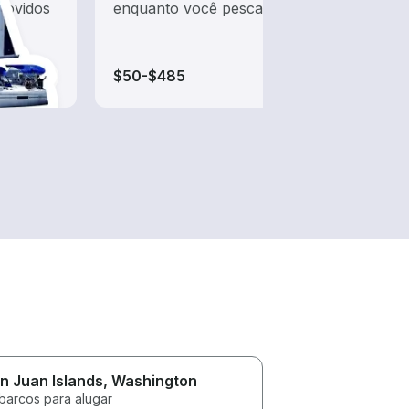
 movidos
enquanto você pesca
pesca
barco
iates
$50-$485
$50-
n Juan Islands
, Washington
 barcos para alugar