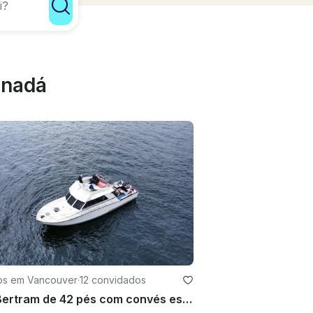
anadá
os em Vancouver
·
12 convidados
Iate Bertram de 42 pés com convés espaçoso para 12 passageiros