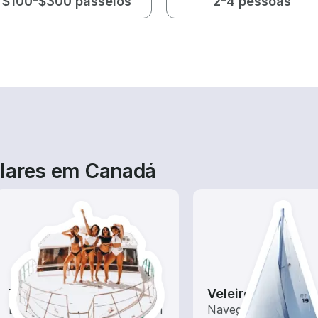
$100-$300 passeios
2-4 pessoas
ulares em Canadá
Tours
Veleiros
Explore as águas locais com
Navegue com estes