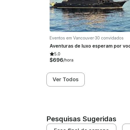
Eventos em Vancouver
·
30 convidados
5.0
$696
/hora
Ver Todos
Pesquisas Sugeridas