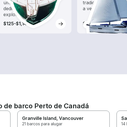
um aluguel de barco
tradicionais barcos
dedicado a passeios e
a vento
exploração
$125-$1,145
$70-$455
ão de barco Perto de Canadá
Granville Island
, Vancouver
Sa
21 barcos para alugar
14