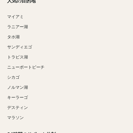
人気の目的地
マイアミ
ラニアー湖
タホ湖
サンディエゴ
トラビス湖
ニューポートビーチ
シカゴ
ノルマン湖
キーラーゴ
デスティン
マラソン