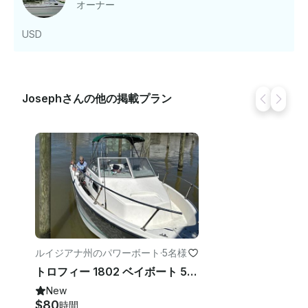
オーナー
USD
Josephさんの他の掲載プラン
ルイジアナ州のパワーボート
·
5名様
トロフィー 1802 ベイボート 5人乗り/1時間80ドル
New
$80
時間