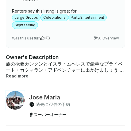
Renters say this listing is great for:
Large Groups
Celebrations
Party/Entertainment
Sightseeing
Was this useful?
AI Overview
Owner's Description
旅の概要カンクンとイスラ・ムヘレスで豪華なプライベ
ート・カタマラン・アドベンチャーに出かけましょう 。
この旅は、お祝いやロマンチックな夜に、または単に友
Read more
人や家族と充実した時間を楽しむのに最適です。美しい
カリブ海を航海したり、鮮やかなサンゴ礁でシュノーケ
リングをしたり、魅力的なムヘレス島を訪れたりしまし
Jose Maria
ょう。オープンバー、音楽、フライト・オブ・ザ・スピ
過去に77件の予約
ンネーカーなどのオプション・アクティビティで、ワン
ランク上の体験ができます。サンセットクルーズでは、
スーパーオーナー
息をのむような景色、澄んだ海、そして絵に描いたよう
に美しい背景を眺めながら、 忘れられない思い出を作る