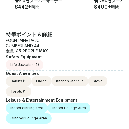
5.0
スーパーオーナー
New
スーパー
$442+
$400+
時間
時間
特筆ポイント＆詳細
FOUNTAINE PAJOT
CUMBERLAND 44
定員:
45 PEOPLE MAX
Safety Equipment
Life Jackets
(45)
Guest Amenities
Cabins
(1)
Fridge
Kitchen Utensils
Stove
Toilets
(1)
Leisure & Entertainment Equipment
Indoor dinning Area
Indoor Lounge Area
Outdoor Lounge Area