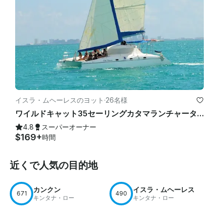
イスラ・ムヘーレスのヨット
·
26名様
ワイルドキャット35セーリングカタマランチャーターは、最大12人までの運賃を開始します。
4.8
スーパーオーナー
$169+
時間
近くで人気の目的地
カンクン
イスラ・ムヘーレス
671
490
キンタナ・ロー
キンタナ・ロー