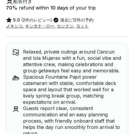
船長付き
70
%
refund within
10 days
of your trip
5.0
(2件のレビュー)
·
過去に12件の予約
·
メキシコ
,
キンタナ・ロー
,
カンクン
,
ヨット
Relaxed, private outings around Cancun
and Isla Mujeres with a fun, social vibe and
attentive crew, making celebrations and
group getaways feel easy and memorable.
Spacious Fountaine Pajot power
catamaran with stable, comfortable deck
space and layout that worked well for a
lively spring break group, matching
expectations on arrival.
Guests report clear, consistent
communication and an easy planning
process, with friendly onboard staff that
helps the day run smoothly from arrival to
return.