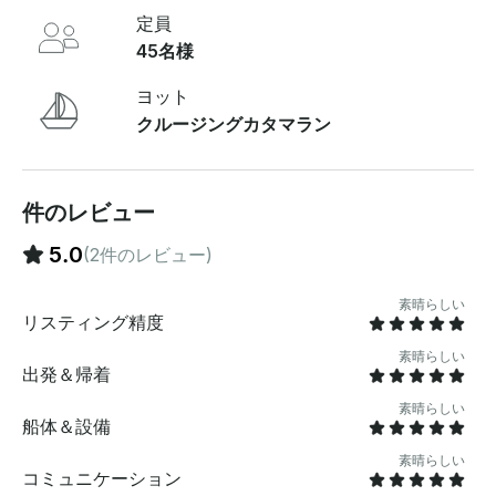
ことができます。ボートについてこの44フィートのファ
定員
ウンテン・パジョ・カンバーランド・カタマランは 、
45名様まで収容できる十分なスペースがあります。オン
45名様
ボードステレオシステムと気配りの行き届いた乗組員
が、快適で楽しいひとときをお過ごしいただけるよう、
ヨット
細部に至るまでデザインされています 。料金に含まれる
クルージングカタマラン
ものすべての旅行には 、オープンバーとシュノーケリン
グ用具が備わっています。7時間のオプションにはビュ
ッフェ式ランチが含まれており、島を探索する時間が増
えます。プレミアムドリンクやスナックは追加料金で手
件のレビュー
配できます 。含まれていないものドッキング料金 (1人あ
5.0
(2件のレビュー)
たり20ドル) は含まれていません。チップは含まれてい
ませんが、いつでもありがたいです 。その他知っておく
べきこと出発時刻と旅程は 、ニーズに合わせてカスタマ
素晴らしい
リスティング精度
イズできます。予約後、オーナーまたはキャプテンと具
体的な詳細を調整して、旅を可能な限り完璧にすること
素晴らしい
ができます 。
出発＆帰着
素晴らしい
船体＆設備
素晴らしい
コミュニケーション