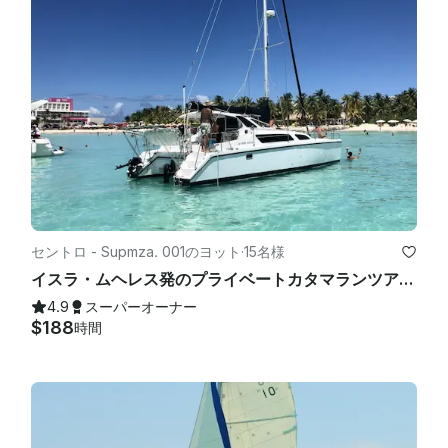
セントロ - Supmza. 001のヨット
·
15名様
イスラ・ムヘレス発のプライベートカタマランツアー | オープンバー＆シュノーケリング
4.9
スーパーオーナー
$188
時間