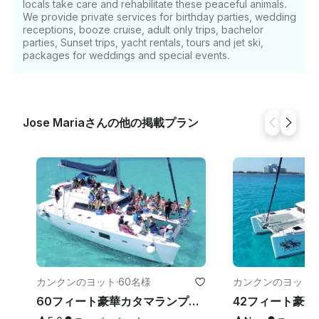
locals take care and rehabilitate these peaceful animals.
We provide private services for birthday parties, wedding
receptions, booze cruise, adult only trips, bachelor
parties, Sunset trips, yacht rentals, tours and jet ski,
packages for weddings and special events.
Jose Mariaさんの他の掲載プラン
カンクンのヨット
·
60名様
カンクンのヨット
·
60フィート豪華カタマランプライベートチャーター/定員60人