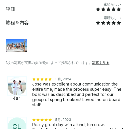
素晴らしい
評価
素晴らしい
旅程＆内容
1枚の写真が実際の参加者yによって投稿されています。
写真を見る
3月, 2024
Jose was excellent about communication the
entire time, made the process super easy. The
boat was as described and perfect for our
Kari
group of spring breakers! Loved the on board
staff!
5月, 2023
Really great day with a kind, fun crew.
C
L