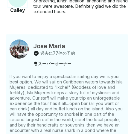
Snorkeling, lunch location, anchoring and island
tour were awesome. Definitely glad we did the
Cailey
extended hours.
Jose Maria
過去に77件の予約
スーパーオーナー
If you want to enjoy a spectacular sailing day we is your
best option. We will sail on Caribbean waters towards Isla
Mujeres, dedicated to "Ixchel" (Goddess of love and
fertility), Isla Mujeres keeps a story full of mysticism and
adventure. Our staff will make your trip an unforgettable
experience the tour has it all...open bar (all you want or
can drink) all day and buffet lunch on the island. Also you
will have the opportunity to snorkel in one part of the
second largest reef in the world, meet the local people,
and buy their handicrafts or souvenirs, then we have an
encounter with a real nurse shark in a pond where the