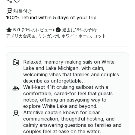
船長付き
100
%
refund within
5 days
of your trip
5.0
(10件のレビュー)
·
過去に18件の予約
·
アメリカ合衆国
,
ミシガン州
,
ホワイトホール
,
ヨット
Relaxed, memory-making sails on White
Lake and Lake Michigan, with calm,
welcoming vibes that families and couples
describe as unforgettable.
Well-kept 41ft cruising sailboat with a
comfortable, cared-for feel that guests
notice, offering an easygoing way to
explore White Lake and beyond.
Attentive captain known for clear
communication, thoughtful hosting, and
calmly answering questions so families and
couples feel at ease on the water.