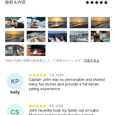
レー、オーブン、冷蔵庫など、あらゆる快適さが搭載さ
旅程＆内容
れています。プライベートヘッド（土地利用者のための
バスルーム）、ファーリングヘッドセイル、ホイールス
テアリング、パワフルな船内には、エキサイティングな
旅と安全な帰還を保証するパワフルな船内設備が備わっ
ています 。ボートの特産品: • ビジネスミーティングク
ルーズ • シングルクルーズ • アニバーサリークルーズ •
ロマンティックな休暇 • 船上ディナー • ビーチランディ
ング • ウェディングクルーズ • ワークショップセミナー
クルーズ • 不安なエグゼクティブクルーズ • 過労主婦ク
ルーズ • バースデークルーズ
15枚の写真が実際の参加者yによって投稿されています。
写真を見る
7月, 2026
Captain John was so personable and shared
K
P
many fun stories and provide a full-blown
sailing experience
Kelly
8月, 2025
John recently took my family out on Lake
C
S
Michigan and he made the trip a great