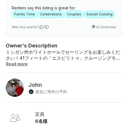
Renters say this listing is great for:
Family Time
Celebrations
Couples
Sunset Cruising
Was this useful?
AI Overview
Owner's Description
ミシガン州ホワイトホールでセーリングをお楽しみくだ
さい！41フィートの「エスピリトゥ」クルージングモノ
ハルを最大6人までチャーターできます 。料金： 通常の
Read more
チャーター -1時間ごと（最低2時間）：140ドル/時間 •
最大6名まで • 12歳未満のお子様 ： 無料のディナークル
ーズ（最低料金） 2時間：1時間あたり395ドル • 最大4
John
名まで • 午後（正午～午後3時）夕方（午後5時～午後8
過去に18件の予約
時）セーリングレッスンパッケージ（2名で20時間の船
上指導 ）：1,250ドルディナー内容：• 前菜 • スープ •
メインディッシュ • デザート • ソーダ • 紅茶、または
コーヒー • 無料の花 • ボトル入りワイン • 期待できる
定員
こと:私どものもの クルーズは、細部に至るまで気を配
6名様
りながら、慎重かつ正確に計画されています。お客様の