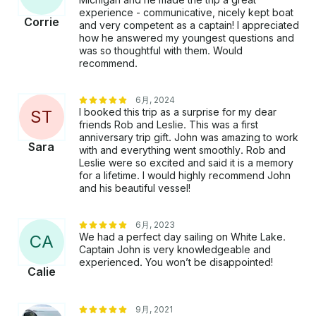
experience - communicative, nicely kept boat
Corrie
and very competent as a captain! I appreciated
how he answered my youngest questions and
was so thoughtful with them. Would
recommend.
6月, 2024
I booked this trip as a surprise for my dear
S
T
friends Rob and Leslie. This was a first
anniversary trip gift. John was amazing to work
Sara
with and everything went smoothly. Rob and
Leslie were so excited and said it is a memory
for a lifetime. I would highly recommend John
and his beautiful vessel!
6月, 2023
We had a perfect day sailing on White Lake.
C
A
Captain John is very knowledgeable and
experienced. You won’t be disappointed!
Calie
9月, 2021