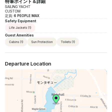
特筆ポイント＆詳細
SAILING YACHT
CUSTOM
定員:
6 PEOPLE MAX
Safety Equipment
Life Jackets
(1)
Guest Amenities
Cabins
(1)
Sun Protection
Toilets
(1)
Departure Location