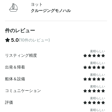
お好きな軽食、飲み物、音楽、セーリング天気などは、
ヨット
カスタムセーリングクルーズを思い出深いものにするた
クルージングモノハル
めに分析した項目のほんの一部です 。レギュラーチャー
ター:2 時間から 1 日までの料金。ファミリー料金を割引
価格でご利用いただけます。最低2時間。 デラックスチ
ャーター：お飲み物、軽食、機内での写真撮影が含まれ
件のレビュー
ます。お友達が実権を握るのを見るまでお待ちくださ
い。 ディナークルーズ：最もロマンチックなアドベンチ
5.0
(10件のレビュー)
ャー。4コースのキャンドルライトディナーとサンセッ
トセイルで、忘れられない夜をお過ごしください。午後
素晴らしい
（正午～午後3時）夕方（午後5時～午後8時） エグゼク
リスティング精度
ティブクルーズ：スタッフとのリラックスしたビジネス
素晴らしい
ミーティングを開催したり、特別なクライアントに好印
出発＆帰着
象を与えたりしましょう。その大事な商談を成立させる
お手伝いをします ！セーリング指導：初心者から学習
素晴らしい
船体＆設備
中、クルーズまで、実践的な体験をお手伝いします。安
全なボートのハンドリングから片手でのセーリングま
素晴らしい
コミュニケーション
で、すべてをカバーしています 。船上で期待できるこ
と： 「エスピリトゥ（Espiritu）」は全長41フィートで
素晴らしい
す。ニューポートの帆船には、最先端の電子機器、CD、
評価
DVD、HDステレオ、HDテレビ、コンロ付きのフルギャ
素晴らしい