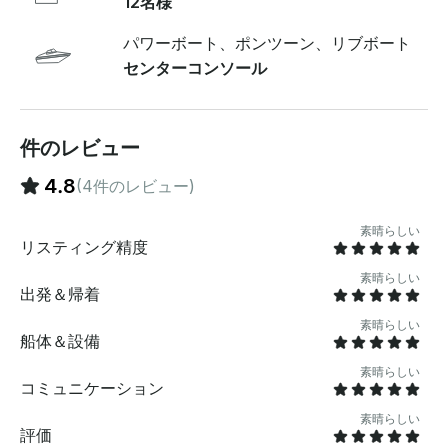
12名様
加ゲストはそれぞれ50ドルです。最大宿泊人数は12名で
す 。- - 英領バージン諸島の燃料費および通関手数料は
パワーボート、ポンツーン、リブボート
含まれていません。年齢制限なし >>ホリデー、ピー
センターコンソール
ク、オフシーズン、追加旅客料金が適用される場合があ
ります<< 所要時間 USVI 旅行は 7 時間 、BVI 旅行は 8
時間 昼食と飲み物のオプション昼食は自分で持参しても
構いませんが (時間と費用の節約になります)、チャータ
件のレビュー
ーサーキットの一部となった楽しい水上施設を試してみ
ることをお勧めします 。オプションには、ライム・アウ
4.8
(4件のレビュー)
ト、ピザ・パイ、ロバンゴ・ビーチ・クラブ、サンセッ
ト・グリル、ディンギーズ・ビーチ・バー、クルーズ・
素晴らしい
ベイ・セント・ジョンにある様々なレストランが含まれ
リスティング精度
ます。 飲料水、氷、クーラーを用意しています。飲み物
素晴らしい
の持ち込みも大歓迎です（アルコールは許可されていま
出発＆帰着
す）。 ボートのアメニティ大きな後部ベンチシート - 、
たくさんの前方座席、船長近くの座席など、優れた座席
素晴らしい
船体＆設備
レイアウトで 、- 12人の乗客を快適に収容できます。 -
ヤマハ4ストロークエンジンをトリプル300台搭載。 -
素晴らしい
コミュニケーション
Bluetooth電話接続付きの最高級サウンドシステム 。-
子供用のものも含め、たくさんのシュノーケル用具が揃
素晴らしい
っています 。- 海から出たら、淡水で洗い流してくださ
評価