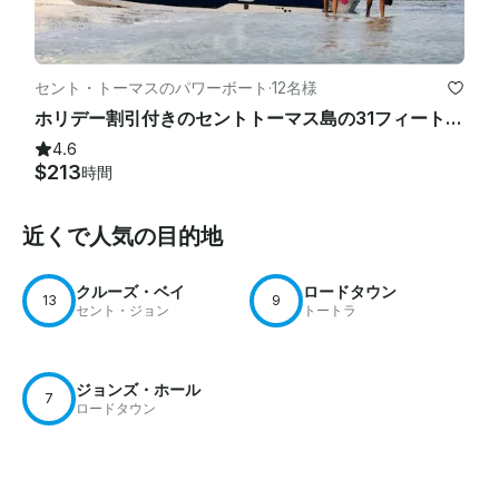
セント・トーマスのパワーボート
·
12名様
ホリデー割引付きのセントトーマス島の31フィートのモーターボートで半日水上を満喫
4.6
$213
時間
近くで人気の目的地
クルーズ・ベイ
ロードタウン
13
9
セント・ジョン
トートラ
ジョンズ・ホール
7
ロードタウン