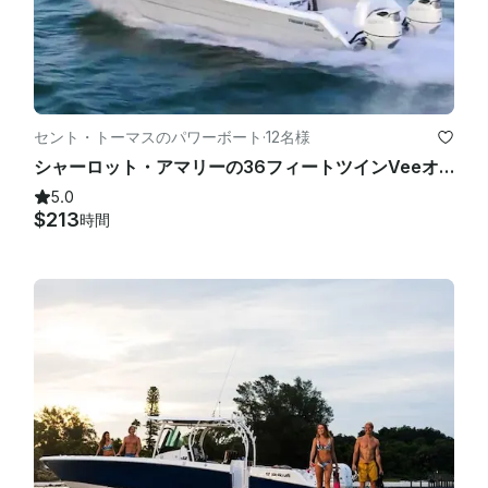
セント・トーマスのパワーボート
·
12名様
シャーロット・アマリーの36フィートツインVeeオーシャンキャット（12人用）-全日/半日チャーター
5.0
$213
時間