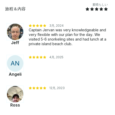
い 。
素晴らしい
旅程＆内容
3月, 2024
Captain Jervan was very knowledgeable and
very flexible with our plan for the day. We
visited 5-6 snorkeling sites and had lunch at a
Jeff
private island beach club.
4月, 2025
A
N
Angeli
12月, 2023
Ross