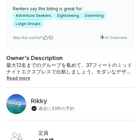
Renters say this listing is great for:
Adventure Seekers
Sightseeing
Swimming
Large Groups
Was this useful?
AI Overview
Owner's Description
最大12名までのグループを集めて、37フィートのミッド
ナイトエクスプレスで出航しましょう。モダンなデザイ
ンとパワフルなパフォーマンスを備えたこのセンターコ
Read more
ンソールボートは、セントトーマスの手つかずの海と隠
れた名所を探索する最高の方法です 。プライベートボー
トを1日中お楽しみください。最大12名様までご乗船いた
Rikky
だけます。 料金と追加費用: - - 終日 (7時間) USVIプラ
過去に43件の予約
イベートチャーター (キャプテンを含む)-終日 (8時間)
1,505ドル - (8時間) BVIプライベートチャーター (キャ
プテンを含む)-1704ドル - 200～600ドルの推定燃料サ
ーチャージ (目的地によって異なります) 20% 推奨チッ
定員
プ (現金優先) - 料金には最大6人までが含まれます。追