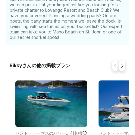
we can put it all at your fingertips! Are you looking for a
private charter to Lovango Resort and Beach Club? We
have you covered! Planning a wedding party? On our
boats, the party starts the moment we leave the dock! Is
swimming with sea turtles on your bucket list? Our expert
team can take you to Maho Beach on St. John or one of
our secret snorkel spots!
Rikkyさんの他の掲載プラン
セント・トーマスのパワー
·
11名様
セント・トーマス