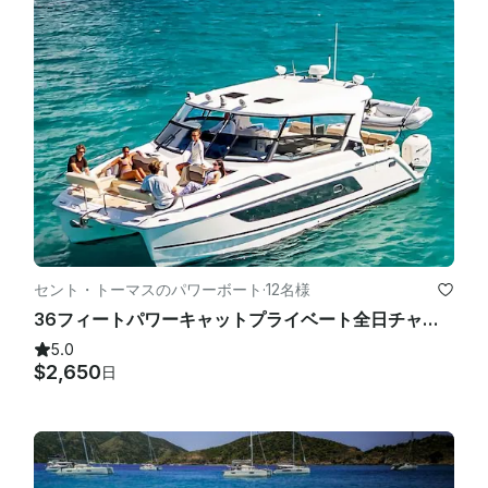
謝礼最後に

、島のすべてのサービス業事業と同様に、優れたサービスに対す
る船長へのチップは大歓迎です。よくできたと感じた場合、業界
の標準チップは基本費用の20％です

。
セント・トーマスのパワーボート
·
12名様
36フィートパワーキャットプライベート全日チャーター-キャプテンとクルー付き-燃料チャージなし
5.0
$2,650
日