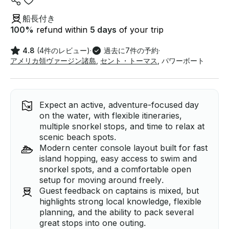
船長付き
100
%
refund within
5 days
of your trip
4.8
(4件のレビュー)
·
過去に7件の予約
·
アメリカ領ヴァージン諸島
,
セント・トーマス
,
パワーボート
Expect an active, adventure-focused day
on the water, with flexible itineraries,
multiple snorkel stops, and time to relax at
scenic beach spots.
Modern center console layout built for fast
island hopping, easy access to swim and
snorkel spots, and a comfortable open
setup for moving around freely.
Guest feedback on captains is mixed, but
highlights strong local knowledge, flexible
planning, and the ability to pack several
great stops into one outing.