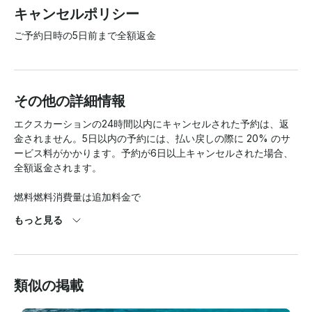
キャンセルポリシー
ご予約日時の5日前まで全額返金
その他の詳細情報
エクスカーションの24時間以内にキャンセルされた予約は、返
金されません。5日以内の予約には、払い戻しの際に 20% のサ
ービス料がかかります。予約が6日以上キャンセルされた場合、
全額返金されます。

燃料燃料消費量は追加料金で

もっと見る
、選択した目的地と現在のガス1ガロンあたりの価格によって異
なります。燃料費は、使用ガロン数に現在の燃料費を掛けて計算
されます

類似の掲載
。
