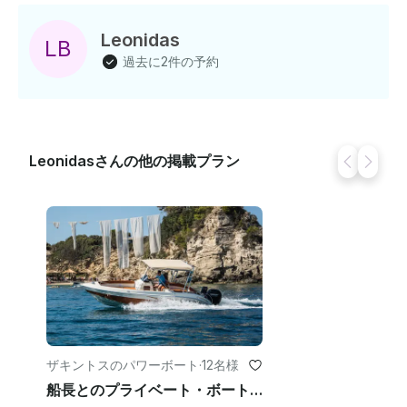
ョンで、プライベートなのでカップルや家族連れにも最
適です 。ライセンスについてはご心配なく!!!ボートには
Leonidas
L
B
必要ありません！私たちが提供するトレーニングコー
過去に2件の予約
ス、アドバイス、ヒントを参考にして、最高の体験をし
てください ！ご不明な点がございましたら、お気軽にお
問い合わせください。
Leonidasさんの他の掲載プラン
ザキントスのパワーボート
·
12名様
船長とのプライベート・ボート・アドベンチャー：シップレック、ケリの洞窟、隠れた宝石