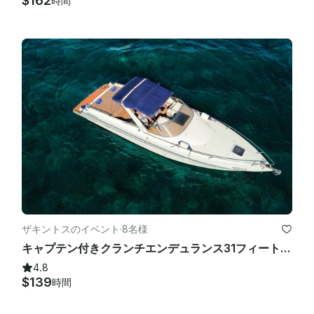
$162
時間
ザキントスのイベント
·
8名様
キャプテン付きクランチエンデュランス31フィートヨットチャーター
4.8
$139
時間