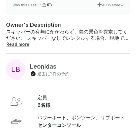
Was this useful?
AI Overview
Owner's Description
スキッパーの有無にかかわらず、島の景色を探索してく
ださい。 スキッパーなしでレンタルする場合、現地で10
～15分の短期トレーニングコースを提供しています。 ご
Read more
自身で訪れることもできます。マラソニシ島ラガナス湾
ではウミガメを見ることができます。 - - - - - - マラテ
ィアスビーチケリアルチーズケリアルチーズケリカブス
Leonidas
L
B
オアシスビーチ 必要な場合は、1時間あたり10ユーロの
過去に2件の予約
追加料金でスキッパーも用意しています。ボートのレン
タル時間とスケジュールは柔軟で、3～4時間、5時間で
もレンタルできます。 燃料は料金に含まれています。
スキッパーが必要な場合は、1時間あたり10ユーロの追加
定員
料金がかかります。 飲み物を冷たく保つためのアイスボ
6名様
ックス、ライフジャケット、音楽用のBluetoothを提供
しています。お客様の安全のため、常にお客様を追跡す
パワーボート、ポンツーン、リブボート
るGPSシステムを用意しています 。このモーターボート
センターコンソール
は、島の景色を眺めるのに絶好の機会です。この旅で
は、島の美しさを自分で探索できる経済的なソリューシ