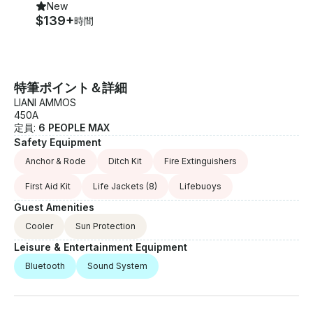
New
$139+
時間
特筆ポイント＆詳細
LIANI AMMOS
450A
定員:
6 PEOPLE MAX
Safety Equipment
Anchor & Rode
Ditch Kit
Fire Extinguishers
First Aid Kit
Life Jackets
(8)
Lifebuoys
Guest Amenities
Cooler
Sun Protection
Leisure & Entertainment Equipment
Bluetooth
Sound System