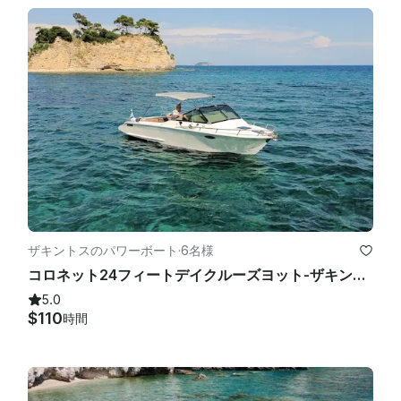
ザキントスのパワーボート
·
6名様
コロネット24フィートデイクルーズヨット-ザキントス島での船長付きチャーター
5.0
$110
時間