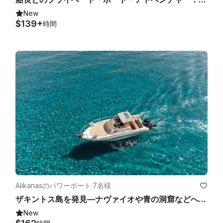
New
$139+
時間
Alikanasのパワーボート
·
7名様
ザキントス島を発見—ナヴァイオや青の洞窟などへのプライベートクルーズ！
New