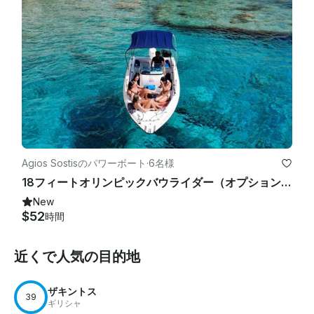
Agios Sostisのパワーボート
·
6名様
18フィートオリンピックバウライダー（オプションキャプテン付き）| アギオス・ソスティス、ザキントス
New
$52
時間
近くで人気の目的地
ザキントス
39
ギリシャ