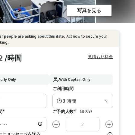
写真を見る
r people are asking about this date.
Act now to secure your
king.
2 /時間
見積もり料金
urly Only
With Captain Only
ご利用時間
3 時間
*
*
間
ご予約人数
(最大8)
減らす
1
増やす
1
ーにメッセージを送る