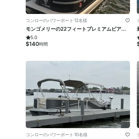
コンローのパワーボート
·
12名様
モンゴメリーの22フィートプレミアムビアジオミスティハーバートリトゥーン
5.0
$140
時間
コンローのパワーボート
·
10名様