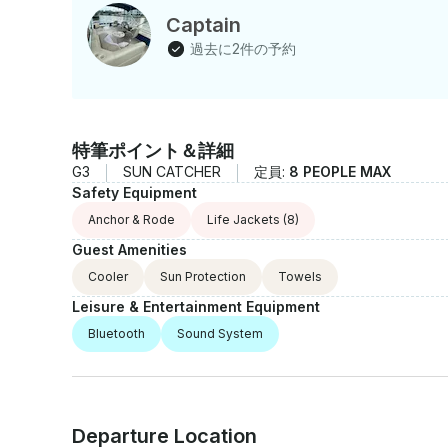
Captain
過去に2件の予約
特筆ポイント＆詳細
G3
SUN CATCHER
定員:
8 PEOPLE MAX
Safety Equipment
Anchor & Rode
Life Jackets
(8)
Guest Amenities
Cooler
Sun Protection
Towels
Leisure & Entertainment Equipment
Bluetooth
Sound System
Departure Location