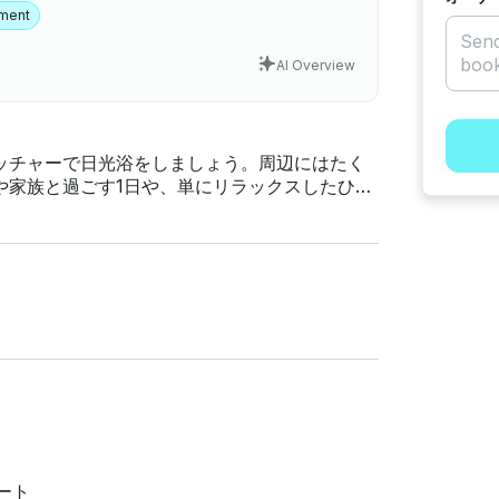
nment
AI Overview
ッチャーで日光浴をしましょう。周辺にはたく
や家族と過ごす1日や、単にリラックスしたひと
上で楽しい一日を過ごす準備をしましょう 。
求してデザインされています。湖を散策するにし
は最大8名様まで収容可能で、誰もが楽しめるス
スポットへのアクセスも良く - 、- リラ
。日焼け防止機能付きで快適です 。
ート