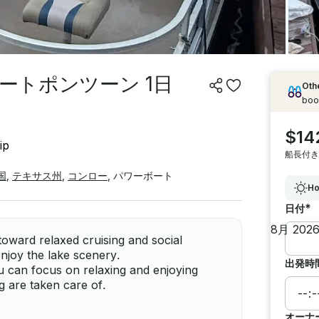
ィートポンツーン 1日
Othe
boo
$14
ip
船長付き
国
,
テキサス州
,
コンロー
,
パワーボート
Ho
*
日付
oward relaxed cruising and social
enjoy the lake scenery.
出発時
u can focus on relaxing and enjoying
g are taken care of.
オーナ