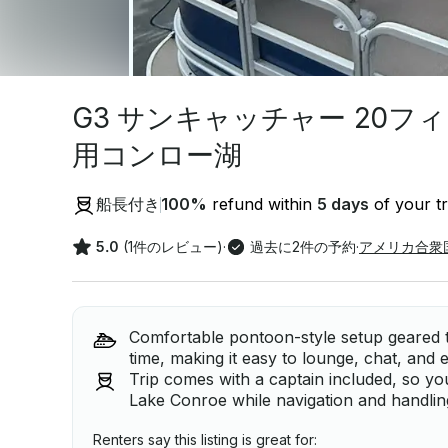
G3 サンキャッチャー 20フ
用コンロー湖
船長付き
100
%
refund within
5 days
of your tr
5.0
(1件のレビュー)
·
過去に2件の予約
·
アメリカ合衆
Comfortable pontoon-style setup geared t
time, making it easy to lounge, chat, and 
Trip comes with a captain included, so yo
Lake Conroe while navigation and handlin
Renters say this listing is great for: