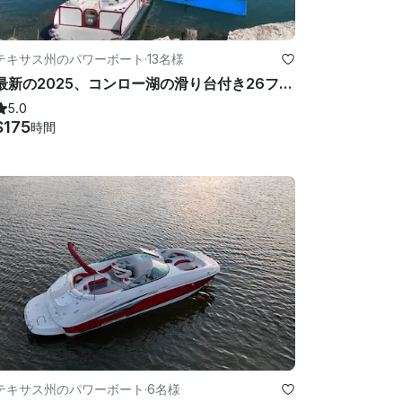
テキサス州のパワーボート
·
13名様
最新の2025、コンロー湖の滑り台付き26フィートヤマハダブルデッカー
5.0
$175
時間
テキサス州のパワーボート
·
6名様