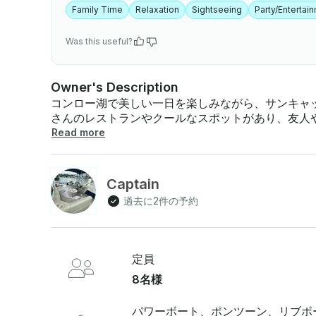
Family Time
Relaxation
Sightseeing
Party/Entertai
Was this useful?
Owner's Description
コンロー湖で美しい一日を楽しみながら、サンキャ
さんのレストランやクールなスポットがあり、友人
ときを過ごすのに最適な場所です。船長を選んで、水
Read more
このG3サンキャッチャーは、快適さと楽しさを追
ても、ただリラックスしたい場合でも、このボート
ペースを確保しています 。仕様: - - 定員:最大6人特徴 - :クーラー、日焼け止め、タオルキャプテ
Captain
ン/ホスト - :船長付きゲストアメニティ :すべての人に快適な座り心地 - ご家族でのお出かけや友人
過去に2件の予約
との集まりに最適です。- 地元の飲食店やレクリエーション
ックスできる雰囲気で1日のレジャーにぴったりです
定員
8名様
パワーボート、ポンツーン、リブボ