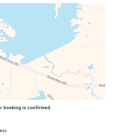
ur
booking is confirmed.
ress