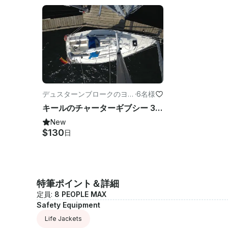
デュスターンブロークのヨッ
·
6名様
ト
キールのチャーターギブシー 312 セーリングヨット
New
$130
日
特筆ポイント＆詳細
定員:
8 PEOPLE MAX
Safety Equipment
Life Jackets