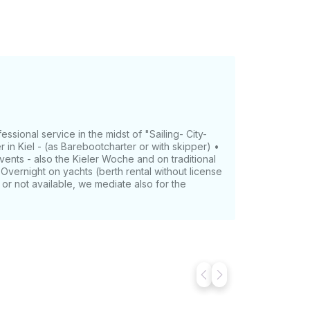
sional service in the midst of "Sailing- City-
r in Kiel - (as Barebootcharter or with skipper) •
 events - also the Kieler Woche and on traditional
• Overnight on yachts (berth rental without license
le or not available, we mediate also for the