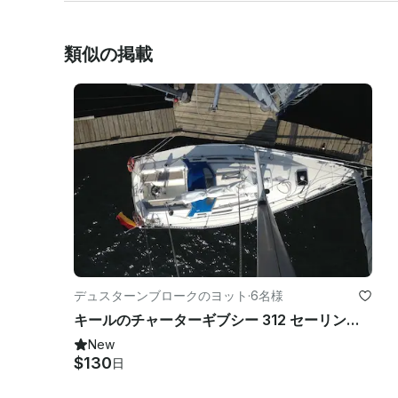
類似の掲載
デュスターンブロークのヨット
·
6名様
キールのチャーターギブシー 312 セーリングヨット
New
$130
日