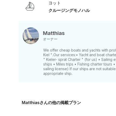
ヨット
クルージングモノハル
Matthias
オーナー
We offer cheap boats and yachts with profes
Kiel ".Our services:• Yacht and boat charte
" Kieler- sprat Charter " (for us) • Sailing
ships • Miles trips • Fishing charter tours 
sailing license) If our ships are not suitab
appropriate ship.
Matthiasさんの他の掲載プラン