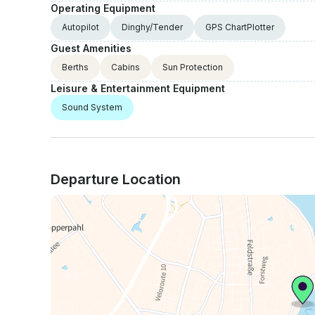
Operating Equipment
Autopilot
Dinghy/Tender
GPS ChartPlotter
Guest Amenities
Berths
Cabins
Sun Protection
Leisure & Entertainment Equipment
Sound System
Departure Location