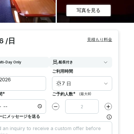
写真を見る
6 /日
見積もり料金
lti-Day Only
船長付き
ご利用時間
7 日
*
*
間
ご予約人数
(最大8)
減らす
1
増やす
1
ーにメッセージを送る