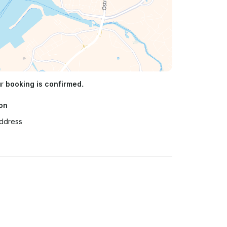
ur
booking is confirmed.
on
Address