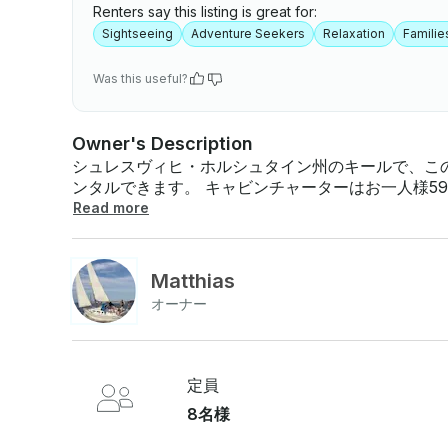
Renters say this listing is great for:
Sightseeing
Adventure Seekers
Relaxation
Familie
Was this useful?
Owner's Description
シュレスヴィヒ・ホルシュタイン州のキールで、この
ンタルできます。 キャビンチャーターはお一人様590ユーロから シーズン 01 27.03.2021 —
07.05.2021 1.890,00€ シーズン 02 08.05.2021-18.06.2021 1.990,00€ シーズン 03 19.06.2021
Read more
— 27.08.2021 2.490,00€ シーズン 04 28.08.2021 — 23.10.2021 1.990,00€ 昇天/ペンテコステ
のピークシーズンなどの祝日 — キールウィーク（要リクエスト） 最終ク
125,00€ ガス料金 (週当たり): 20.00ユーロ (必須) リクエストに応じて一晩滞在することはありま
Matthias
すか？50.00€ アウトボード/週（要リクエスト）75,00€ 週あたりのディンギー（要リクエスト）
オーナー
75,00€ ベッドリネン、タオル、バスタオル（要リクエスト）1人あたりの金メッキ料金 30.00€ ご
注意: 2000 ユーロ
定員
8名様