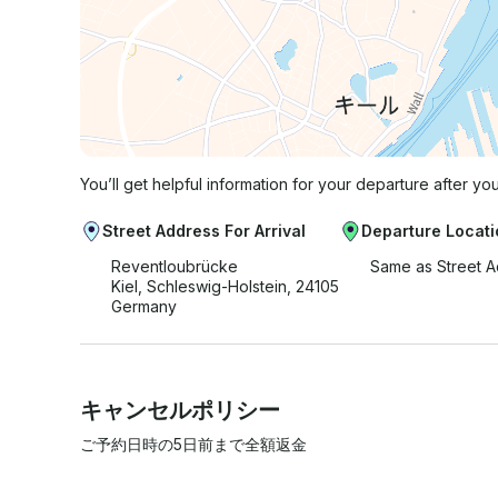
You’ll get helpful information for your departure after yo
Street Address For Arrival
Departure Locati
Reventloubrücke
Same as Street 
Kiel, Schleswig-Holstein, 24105
Germany
キャンセルポリシー
ご予約日時の5日前まで全額返金