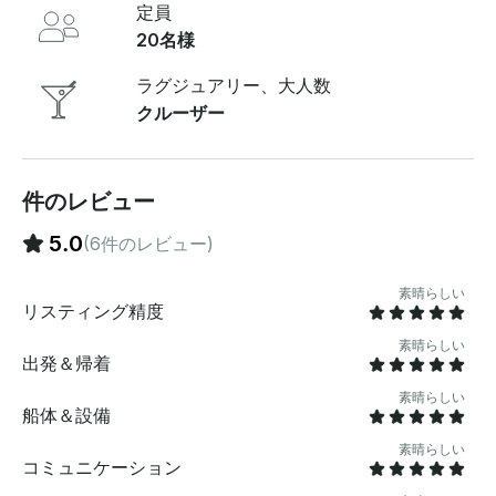
定員
ィを備えています。高品質の音楽システム、バスルー
ム、電子レンジ、冷蔵庫、船上で調理できるバーベキュ
20名様
ーグリルが備わっています。 ヨットには、夜間クルージ
ング用のベッドルーム2室、テレビ画面付きのリビング
ラグジュアリー、大人数
ルーム、アッパー、ロワー、ベッドルームデッキを含む
クルーザー
複数のデッキもあります。最大限の快適さを実現するた
めにエアコン完備のヨットのほか、リラクゼーションや
日光浴ができるサンベッドもアウターデッキに設けられ
ています 。料金に含まれるもの船長はレンタル料金に含
件のレビュー
まれています 。ご旅行には、ソフトドリンクや水など、
5.0
(6件のレビュー)
飲み放題の軽食が付いてきます。さらに、釣り旅行に
は、リクエストに応じて提供される氷、アイスボック
ス、釣り道具、釣り餌などのアイテムが無料で提供され
素晴らしい
リスティング精度
ます 。含まれていないものジェットスキーのレンタルは
基本料金には含まれていませんが 、オプションのアドオ
素晴らしい
ンとして追加料金でご利用いただけます。 チップは含ま
出発＆帰着
れていませんが、いつでもありがたいです。 出発地この
素晴らしい
ヨットはドバイマリーナから出発します 。特定のミーテ
船体＆設備
ィングポイントは、予約確認後にご案内します。 その他
素晴らしい
知っておくべきこと究極のパーティー体験を実現するた
コミュニケーション
めに、バルーンの装飾、サウンドシステム、ウェディン