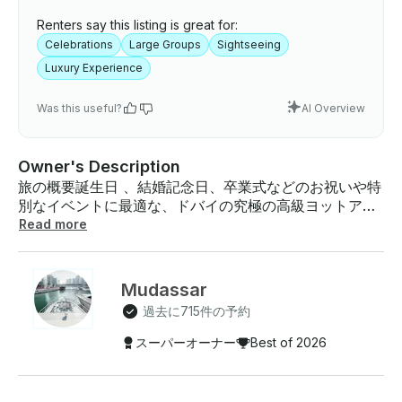
Renters say this listing is great for:
Celebrations
Large Groups
Sightseeing
Luxury Experience
Was this useful?
AI Overview
Owner's Description
旅の概要誕生日 、結婚記念日、卒業式などのお祝いや特
別なイベントに最適な、ドバイの究極の高級ヨットアド
ベンチャーを体験してください。ドバイマリーナ、ラグ
Read more
ーン、ハーバー、JBR、ドバイアイ、アトランティスジ
ュメイラ、パームジュメイラ、ブルジュアルアラブな
ど、街の象徴的なランドマークをクルーズしながら、快
Mudassar
適さとエンターテイメント性を追求した設備の整ったヨ
過去に715件の予約
ットをお楽しみください。パーティーを主催する場合で
も、リラックスした旅に出る場合でも 、この体験は忘れ
スーパーオーナー
Best of 2026
られない思い出をお約束します。ボートについてこの60
フィートのマジェスティ豪華ヨットは 、クルージングや
パーティー体験をさらに充実させるさまざまなアメニテ