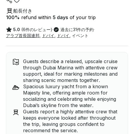
船長付き
100
%
refund within
5 days
of your trip
5.0
(6件のレビュー)
·
過去に31件の予約
·
アラブ首長国連邦
,
ドバイ
,
ドバイ
,
イベント
Guests describe a relaxed, upscale cruise
through Dubai Marina with attentive crew
support, ideal for marking milestones and
sharing scenic moments together.
Spacious luxury yacht from a known
Majesty line, offering ample room for
socializing and celebrating while enjoying
Dubai’s skyline from the water.
Guests report a highly attentive crew that
keeps everyone looked after throughout
the trip, leaving groups confident to
recommend the service.