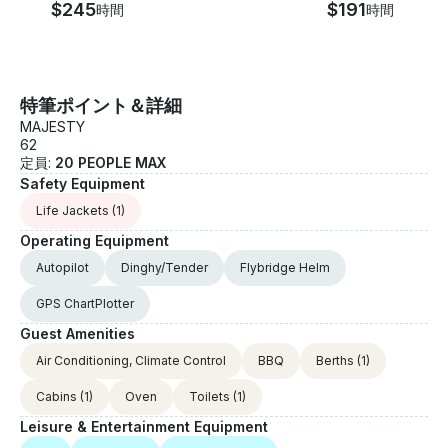
$245
$191
時間
時間
特筆ポイント＆詳細
MAJESTY
62
定員:
20 PEOPLE MAX
Safety Equipment
Life Jackets
(1)
Operating Equipment
Autopilot
Dinghy/Tender
Flybridge Helm
GPS ChartPlotter
Guest Amenities
Air Conditioning, Climate Control
BBQ
Berths
(1)
Cabins
(1)
Oven
Toilets
(1)
Leisure & Entertainment Equipment