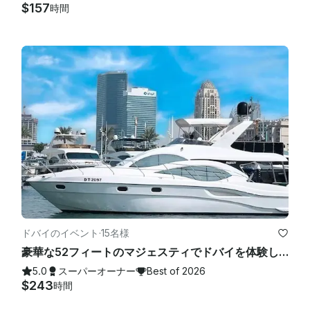
$157
時間
ドバイのイベント
·
15名様
豪華な52フィートのマジェスティでドバイを体験してください
5.0
スーパーオーナー
Best of 2026
$243
時間