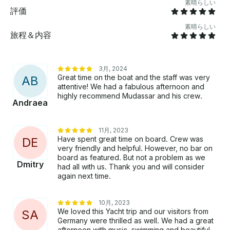
グや記念日、卒業式に合わせたセットアップをご用意し
素晴らしい
評価
ています。カスタムの旅程をご希望の場合は、お知らせ
ください。できる限り対応させていただきます。
素晴らしい
旅程＆内容
3月, 2024
Great time on the boat and the staff was very
A
B
attentive! We had a fabulous afternoon and
highly recommend Mudassar and his crew.
Andraea
11月, 2023
Have spent great time on board. Crew was
D
E
very friendly and helpful. However, no bar on
board as featured. But not a problem as we
Dmitry
had all with us. Thank you and will consider
again next time.
10月, 2023
We loved this Yacht trip and our visitors from
S
A
Germany were thrilled as well. We had a great
afternoon with music, swimming and beautiful