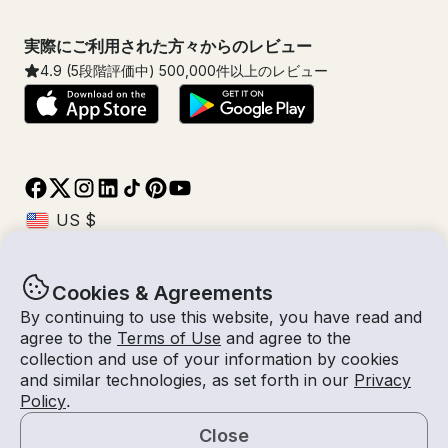
実際にご利用された方々からのレビュー
4.9
(5段階評価中)
500,000
件以上のレビュー
Cookies & Agreements
© Getmyboat 2026
利用規約
プライバシー規約
By continuing to use this website, you have read and
agree to the
Terms of Use
and agree to the
collection and use of your information by cookies
and similar technologies, as set forth in our
Privacy
11 8月 2026
$210 /時間
Policy
.
2 時間
2
人数
見積もり料金
船長付き
Close