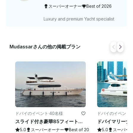
スーパーオーナー
Best of 2026
Luxury and premium Yacht specialist
Mudassarさんの他の掲載プラン
ドバイのイベント
·
40名様
ドバイのイベント
·
スライド付き豪華85フィートヨットドバイマリーナ（最大40名様まで）ドバイのベストオファー
5.0
スーパーオーナー
Best of 2026
5.0
スーパー