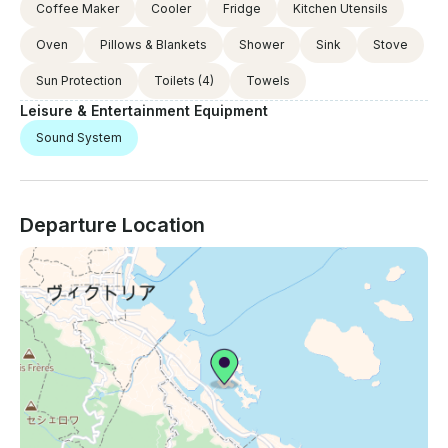
Coffee Maker
Cooler
Fridge
Kitchen Utensils
Oven
Pillows & Blankets
Shower
Sink
Stove
Sun Protection
Toilets
(4)
Towels
Leisure & Entertainment Equipment
Sound System
Departure Location