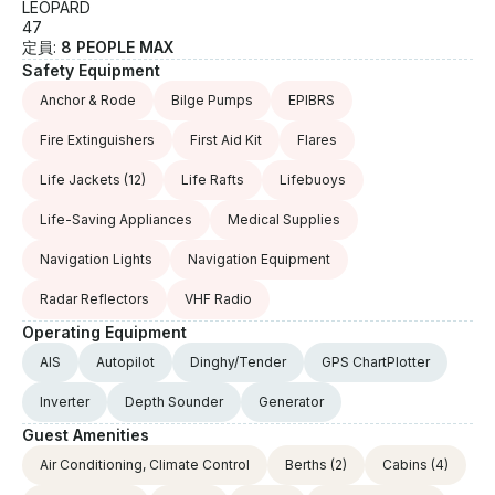
LEOPARD
47
定員:
8 PEOPLE MAX
Safety Equipment
Anchor & Rode
Bilge Pumps
EPIBRS
Fire Extinguishers
First Aid Kit
Flares
Life Jackets
(12)
Life Rafts
Lifebuoys
Life-Saving Appliances
Medical Supplies
Navigation Lights
Navigation Equipment
Radar Reflectors
VHF Radio
Operating Equipment
AIS
Autopilot
Dinghy/Tender
GPS ChartPlotter
Inverter
Depth Sounder
Generator
Guest Amenities
Air Conditioning, Climate Control
Berths
(2)
Cabins
(4)