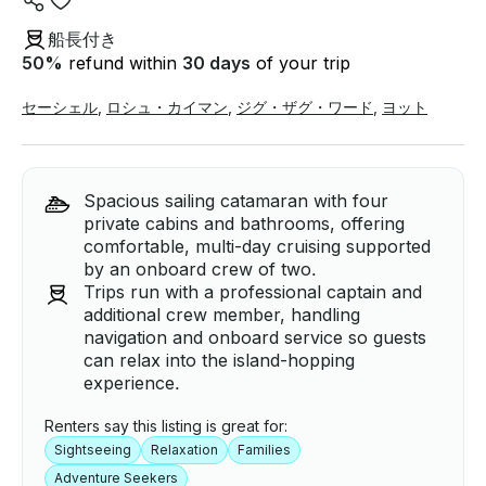
船長付き
50
%
refund within
30 days
of your trip
セーシェル
,
ロシュ・カイマン
,
ジグ・ザグ・ワード
,
ヨット
Spacious sailing catamaran with four
private cabins and bathrooms, offering
comfortable, multi-day cruising supported
by an onboard crew of two.
Trips run with a professional captain and
additional crew member, handling
navigation and onboard service so guests
can relax into the island-hopping
experience.
Renters say this listing is great for:
Sightseeing
Relaxation
Families
Adventure Seekers