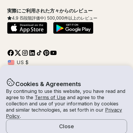
実際にご利用された方々からのレビュー
4.9
(5段階評価中)
500,000
件以上のレビュー
Cookies & Agreements
© Getmyboat 2026
利用規約
プライバシー規約
By continuing to use this website, you have read and
agree to the
Terms of Use
and agree to the
collection and use of your information by cookies
and similar technologies, as set forth in our
Privacy
10 - 17 8月 2026
$1,309 /泊
Policy
.
7 泊
2
人数
見積もり料金
船長付き
Close
見積もりを依頼する