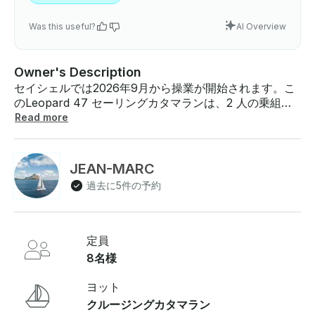
Was this useful?
AI Overview
Owner's Description
セイシェルでは2026年9月から操業が開始されます。こ
のLeopard 47 セーリングカタマランは、2 人の乗組員
で最大 8 人の乗客を収容でき、長時間にわたる快適なク
Read more
ルーズに最適です。セイシェルのマヘ島を出発したり戻
ったりする美しい島々を巡ることができます。最低予約
数は8泊7泊です 。仕様定員 - :最大8人メーカー - :レオ
JEAN-MARC
パードモデル: - 47 エンジン: - 2x108hp ヤンマークル
過去に5件の予約
ー: - キャプテン付属 - - - ゲスト用アメニティ空調温度
調節バースキャビン - - - 4ヘッド 4ヘッドコーヒーメー
カー - クーラー - - 、- 冷蔵庫 、- キッチン用品 、- オ
ーブン 、- 枕 、毛布、シャワー、シンク、ストーブ - -
定員
- - 日焼け止め 、トイレ、タオル
8名様
ヨット
クルージングカタマラン