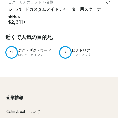
ビクトリアのヨット
·
18名様
シーバードカスタムメイドチャーター用スクーナー
New
$2,311+
日
近くで人気の目的地
ジグ・ザグ・ワード
ビクトリア
18
9
ロシュ・カイマン
モン・フルリ
企業情報
Getmyboatについて