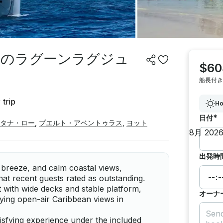
トのラグーンラグジュ
$60
船長付き
 trip
Ho
*
日付
タナ・ロー
,
プエルト・アベントゥラス
,
ヨット
出発時
breeze, and calm coastal views,
at recent guests rated as outstanding.
 with wide decks and stable platform,
オーナ
oying open-air Caribbean views in
isfying experience under the included