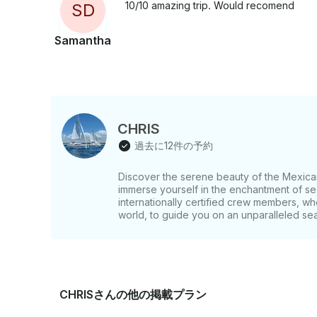
10/10 amazing trip. Would recomend
S
D
Samantha
CHRIS
過去に12件の予約
Discover the serene beauty of the Mexica
immerse yourself in the enchantment of se
internationally certified crew members, 
world, to guide you on an unparalleled se
CHRISさんの他の掲載プラン