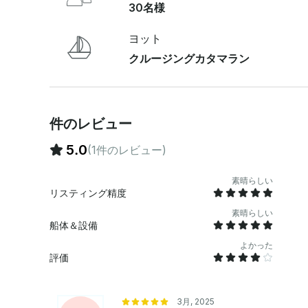
30名様
程-イナ・リーフ、ヤンテン・ベイ、またはシュプ・ハ・ビーチへ
旅程-イナ・リーフ、ヤンテン・ベイ、またはシュ
： クルー：キャプテン、デッキクルー、シェフ＆ホスト、プレミアムオープンバー：ビール、テキ
ヨット
ーラ、メスカル、ウォッカ、ラムジン、ウィスキー
クルージングカタマラン
特製カクテルとモクテル。ミキサー、ボトルウォーター、ジュース
タオル、パドルボード、シュノーケリングギア、フローティングマット
時間チャーター：季節のフルーツプレート、ピコデガロ、
ーター：季節のフルーツプレート、ピコデガロ、ワ
件のレビュー
プのセビチェ、サラミとゴーダチーズのバゲット。 5、6、8時間のチャーター：季節のフルーツプ
レート、ピコデガロ、ワカモレ、ケサディーヤ、フ
5.0
(1件のレビュー)
キンのグリルファヒータ、サプライズデザート。 すべての出発便は、マリーナ・プエルト・アベン
チュラスの桟橋から出発します（ドック料金はお一人
素晴らしい
リスティング精度
素晴らしい
船体＆設備
よかった
評価
3月, 2025