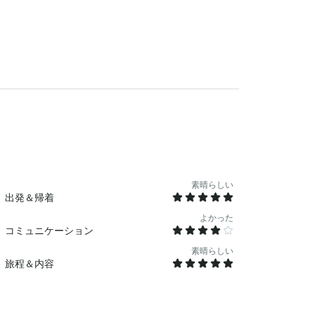
のセーリング 8時間チャーター：
プ・ハ・ビーチへのセーリング全チャーター内容
。ワイン、赤、白、ローズ、スパークリング。
、ソーダ。 アドベンチャー機器:
。 チャーターメニュー： 3
グアカモーレ、ケサディーヤ 4時間チャ
カモレ、ケサディーヤ、フィッシュ＆シュリン
ィッシュ＆シュリンプのセビチェ、ビーフ＆チ
様20ドル）
素晴らしい
出発＆帰着
よかった
コミュニケーション
素晴らしい
旅程＆内容