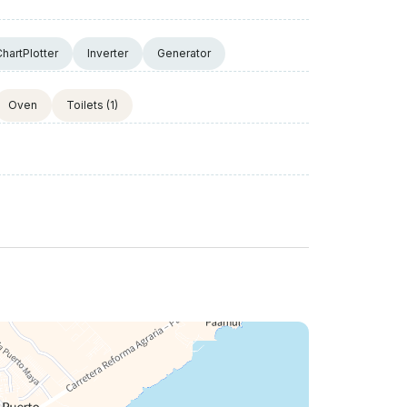
hartPlotter
Inverter
Generator
Oven
Toilets
(1)