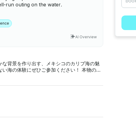
ll-run outing on the water.
ience
AI Overview
かな背景を作り出す、メキシコのカリブ海の魅
の体験にぜひご参加ください！ 本物の解
してください。認定を受けた専任の乗組員がお
るよう尽力します。海での魔法のような冒険に
たを待っている、忘れられない航海に出かける
へのセーリング 5時間チャーター:
リング 6時間チャーター：旅