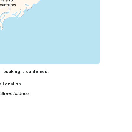
ur
booking is confirmed.
e Location
Street Address