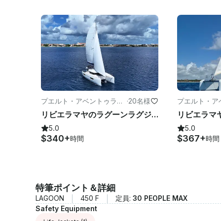
プエルト・アベントゥラス
·
20名様
プエルト・ア
のヨット
のヨット
リビエラマヤのラグーンラグジュアリーカタマランチャーター（40フィート）
5.0
5.0
$340+
$367+
時間
時間
特筆ポイント＆詳細
LAGOON
450 F
定員:
30 PEOPLE MAX
Safety Equipment