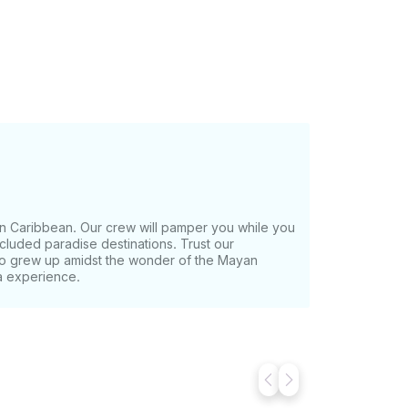
n Caribbean. Our crew will pamper you while you
cluded paradise destinations. Trust our
who grew up amidst the wonder of the Mayan
a experience.