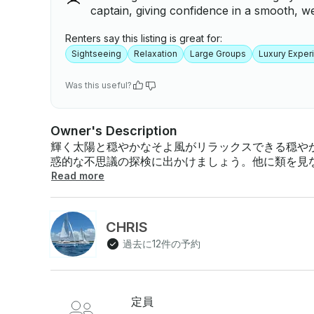
captain, giving confidence in a smooth, we
Renters say this listing is great for:
Sightseeing
Relaxation
Large Groups
Luxury Exper
Was this useful?
Owner's Description
輝く太陽と穏やかなそよ風がリラックスできる穏や
惑的な不思議の探検に出かけましょう。他に類を見ない海
放感に浸り、人里離れた楽園の目的地の魅力を発見
Read more
客様を甘やかし、この旅が一生の思い出の宝庫とな
身を任せましょう！ 限定セーリング＆ヨットアドベンチャー冒険リビエラマヤの自然の驚異の冒険
、リラクゼーション、息をのむような美しさがあな
CHRIS
準備をしましょう。 42フィートのラグーンラグジュアリーカタマラン最大収容人数 :25名様プレミ
過去に12件の予約
アムオープンバー — プライベートシェフ料金: 3時間:27198ドル 4時間:34,000メキシコペソ 5時
間:40800メキシコペソ 6時間:47598ドルメキシコペソ 8時間:54400ドル 1日チャーター:3時間チャ
ーター :3時間チャーター:旅程-セーリングとそれに続くラ・ボカナ・コーブへの停泊 4時間チャー
ター:旅程-イナ・リーフ、ヤンテン湾、またはスー・ハ・ビーチ
定員
旅程-イナ・リーフ、ヤンテン湾、またはスー・ハ・ビーチへのセー