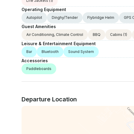
Life Jackets
(1)
Operating Equipment
Autopilot
Dinghy/Tender
Flybridge Helm
GPS C
Guest Amenities
Air Conditioning, Climate Control
BBQ
Cabins
(1)
Leisure & Entertainment Equipment
Bar
Bluetooth
Sound System
Accessories
Paddleboards
Departure Location