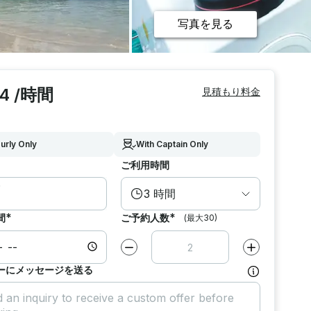
写真を見る
4 /時間
見積もり料金
urly Only
With Captain Only
ご利用時間
3 時間
*
*
間
ご予約人数
(最大30)
減らす
1
増やす
1
ーにメッセージを送る