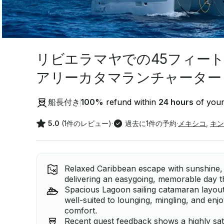
リビエラマヤでの45フィー
アリーカタマランチャーター
船長付き
100
%
refund within
24 hours
of your
5.0
(1件のレビュー)
·
過去に1件の予約
·
メキシコ
,
キン
Relaxed Caribbean escape with sunshine, 
delivering an easygoing, memorable day th
Spacious Lagoon sailing catamaran layout
well-suited to lounging, mingling, and enj
comfort.
Recent guest feedback shows a highly sat