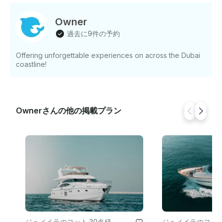
かれたデザインのインテリア、社交に最適な広々とした
デッキエリア、船内での時間を充実させるための一流の
Owner
アメニティなどがあります。特別なイベント、豪華な休
過去に9件の予約
暇、友人との集まりなど、どのような計画でも、2024
Model Rio ヨットは高級なヨット体験に最適です 。今す
Offering unforgettable experiences on across the Dubai
ぐ予約して、ドバイの海で優雅で贅沢な旅に出かけまし
coastline!
ょう！ 注意:料金は1時間あたり680ディルハムで、「9月
15日」までのみ有効です。
Ownerさんの他の掲載プラン
ジュメイラのヨット
·
30名様
ジュメイラのヨッ