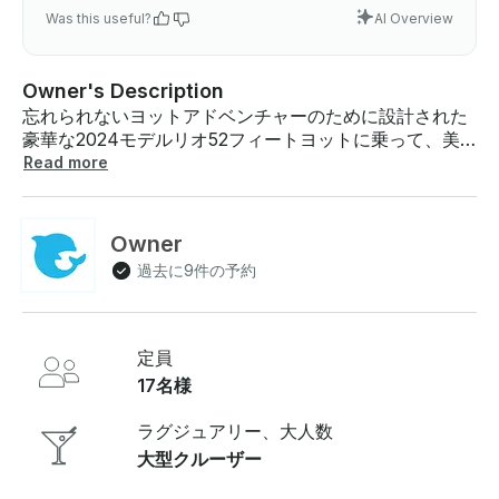
Was this useful?
AI Overview
Owner's Description
忘れられないヨットアドベンチャーのために設計された
豪華な2024モデルリオ52フィートヨットに乗って、美
しいドバイの海岸線をスタイリッシュにクルーズしまし
Read more
ょう。このエレガントな船は、洗練されたデザインとプ
レミアムアメニティを兼ね備え、ワンランク上の水上体
験をお届けします 。このパワー・メガ・ヨットに乗っ
Owner
て、豪華で快適な世界に浸ってください。17名様まで収
過去に9件の予約
容可能で、海での思い出に残る時間を楽しみたいラグジ
ュアリー、イベント、大人数のグループに最適です。長
さ52フィートなので、リラクゼーションやエンターテイ
メントに十分なスペースがあり、シームレスで楽しい航
定員
海が実現します 。1700 AEDの料金で、ユニークな見晴
17名様
らしの良い場所からドバイの美しさを体験しながら、2
時間のエクスカーションにふけることができます。この
ラグジュアリー、大人数
価格には指定期間のヨットのレンタルも含まれているた
大型クルーザー
め、洗練された雰囲気の中で心に残る思い出を作ること
ができます 。このヨットのユニークな特徴には、考え抜