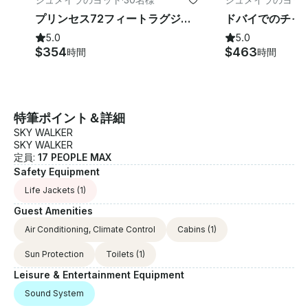
プリンセス72フィートラグジュアリーヨット
5.0
5.0
$354
$463
時間
時間
特筆ポイント＆詳細
SKY WALKER
SKY WALKER
定員:
17 PEOPLE MAX
Safety Equipment
Life Jackets
(1)
Guest Amenities
Air Conditioning, Climate Control
Cabins
(1)
Sun Protection
Toilets
(1)
Leisure & Entertainment Equipment
Sound System