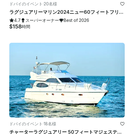
ドバイのイベント
·
20名様
オプション追加サービス（

ラグジュアリーマリン2024ニュー60フィートフリージェットスキードバイの広々としたサンデッキベストオファー
- 要リクエスト、追加料金）: - お食事とケータリングのオプショ
4.7
スーパーオーナー
Best of 2026
ンウォータースポーツアクティビティ

$158
時間
ドバイのイベント
·
18名様
チャーターラグジュアリー 50フィートマジェスティヨット — ドバイマリーナでの3ベッドルーム、最大18名様まで