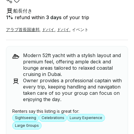
船長付き
1
%
refund within
3 days
of your trip
アラブ首長国連邦
,
ドバイ
,
ドバイ
,
イベント
Modern 52ft yacht with a stylish layout and
premium feel, offering ample deck and
lounge areas tailored to relaxed coastal
cruising in Dubai.
Owner provides a professional captain with
every trip, keeping handling and navigation
taken care of so your group can focus on
enjoying the day.
Renters say this listing is great for:
Sightseeing
Celebrations
Luxury Experience
Large Groups