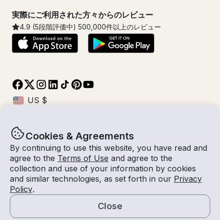
実際にご利用された方々からのレビュー
4.9
(5段階評価中)
500,000
件以上のレビュー
Cookies & Agreements
© Getmyboat 2026
利用規約
プライバシー規約
By continuing to use this website, you have read and
agree to the
Terms of Use
and agree to the
collection and use of your information by cookies
and similar technologies, as set forth in our
Privacy
11 8月 2026
$272 /時間
Policy
.
2 時間
2
人数
見積もり料金
船長付き
Close
見積もりを依頼する