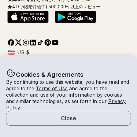
4.9
(5段階評価中)
500,000
件以上のレビュー
Cookies & Agreements
© Getmyboat 2026
利用規約
プライバシー規約
By continuing to use this website, you have read and
agree to the
Terms of Use
and agree to the
collection and use of your information by cookies
and similar technologies, as set forth in our
Privacy
08 8月 2026
$402 /時間
Policy
.
4 時間
2
人数
見積もり料金
船長付き
Close
見積もりを依頼する