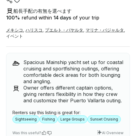
船長手配の有無を選べます
100
%
refund within
14 days
of your trip
メキシコ
,
ハリスコ
,
プエルト・バヤルタ
,
マリナ・バジャルタ
,
イベント
Spacious Mainship yacht set up for coastal
cruising and sportfishing outings, offering
comfortable deck areas for both lounging
and angling.
Owner offers different captain options,
giving renters flexibility in how they crew
and customize their Puerto Vallarta outing.
Renters say this listing is great for:
Sightseeing
Fishing
Large Groups
Sunset Cruising
Was this useful?
AI Overview