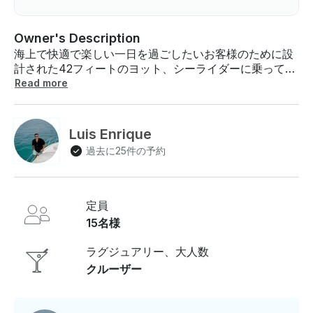
Owner's Description
海上で快適で楽しい一日を過ごしたいお客様のために設
計された42フィートのヨット、シーライダーに乗って、
プエルトバジャルタでプライベート4時間のヨット体験
Read more
をお楽しみください。最大収容人数は15名で、ご家族や
ご友人、プライベートなお祝い事に、ゆったりとくつろ
げる広々とした海辺でのお出かけに最適です 。この体験
Luis Enrique
は、マリーナバジャルタのピアGから出発します。船内
過去に25件の予約
には、居心地の良いソーシャルエリア、キャビン、バス
ルーム、屋外ダイニングスペース、フライブリッジ、テ
ラス、パッド付きのラウンジエリア、プレミアムサウン
ドシステム、iPod/iPhone接続、水中照明など、海での
定員
スムーズな一日に必要なものがすべて揃っています。チ
15名様
ャーターには、ボトル入り飲料水、ビール、ソフトドリ
ンク、新鮮なセビチェ、ワカモレ、フルーツ、パドルボ
ラグジュアリー、大人数
ード、カヤック、シュノーケルギア、ライフジャケッ
クルーザー
ト、GPS、緊急用具、タオル、プロのキャプテン、多言
語を話す乗組員も含まれています。 4時間の遠足には、
ロス・アルコス・デ・ミスマロヤとプラヤ・パレドンが