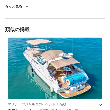
もっと見る
14 日未満のキャンセルは返金されません。

悪天候や故障の場合は全額返金されます。

類似の掲載
キャプテン、デッキハンド、燃料、ソフトドリンクはすでに価格
に含まれています。

特別なフード＆ドリンクパッケージについては契約を結ぶことが
できます。

マリナ・バジャルタのイベント
·
15名様