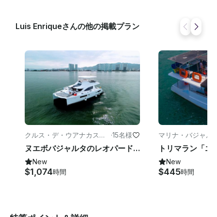
Luis Enriqueさんの他の掲載プラン
クルス・デ・ウアナカスト
·
15名様
マリナ・バジャル
レのパワーボート
ト
ヌエボバジャルタのレオパード51フィートプライベートカタマランチャーター（最大15名様）
New
New
$1,074
$445
時間
時間