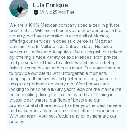
おすすめです。水泳、シュノーケリング、風光明媚な環
Luis Enrique
境でのリラックスに最適なルートです。天候やグループ
過去に25件の予約
が各停留所で過ごしたい時間によっては、ボカデトマト
ラン、コロミトス、マダガスカル、プラヤカバロ、マジ
We are a 100% Mexican company specialized in private
ャウィタス、ラスアニマス、またはイェラパまで行くこ
boat rentals. With more than 5 years of experience in the
ともできます。 ゲストは食べ物や飲み物を持ち込むこと
industry, we have operated in almost all of Mexico,
もできますが、安全のためガラス製の容器は避けてくだ
offering our services in cities as diverse as Mazatlan,
さい。到着まで15分の猶予期間があり、それ以降は失わ
Cancun, Puerto Vallarta, Los Cabos, Ixtapa, Huatulco,
れた時間がチャーターから差し引かれます。港湾税、駐
Veracruz, La Paz and Acapulco. We distinguish ourselves
by offering a wide variety of experiences, from private
車場、マリーナまでの交通費、バレーパーキング、チッ
and personalized tours to activities such as snorkeling,
プ、紛失物保険は含まれていません。悪天候の場合、ま
fishing, scuba diving, and much more. Our commitment is
たは十分な事前通知があった場合、記載されているポリ
to provide our clients with unforgettable moments,
シーに従って予約が変更される場合があります。見積も
adapting to their needs and preferences to guarantee a
りをリクエストした後、48時間以内に確認して支払いを
unique experience on every trip. Whether you are
完了してください 。
looking to relax on a luxury yacht, explore the marine life
on an exciting diving tour, or enjoy a day of fishing in
crystal clear waters, our fleet of boats and our
professional staff are ready to offer you the best service
and make your adventure an unforgettable experience.
With our team, your satisfaction and enjoyment are our
priority.