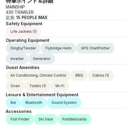
特筆ポイント＆詳細
MAINSHIP
430 TRAWLER
定員:
15 PEOPLE MAX
Safety Equipment
Life Jackets
(1)
Operating Equipment
Dinghy/Tender
Flybridge Helm
GPS ChartPlotter
Inverter
Generator
Guest Amenities
Air Conditioning, Climate Control
BBQ
Cabins
(1)
Oven
Toilets
(1)
Wi-Fi
Leisure & Entertainment Equipment
Bar
Bluetooth
Sound System
Accessories
Fish Finder
Ski Gear
Paddleboards