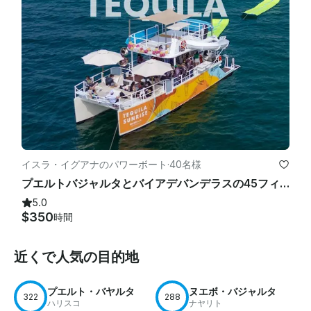
イスラ・イグアナのパワーボート
·
40名様
プエルトバジャルタとバイアデバンデラスの45フィートの美しい高級カタマランテキーラ
5.0
$350
時間
近くで人気の目的地
プエルト・バヤルタ
ヌエボ・バジャルタ
322
288
ハリスコ
ナヤリト