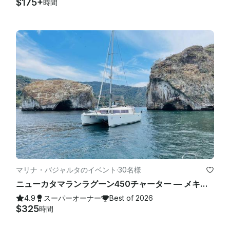
$175+
時間
マリナ・バジャルタのイベント
·
30名様
ニューカタマランラグーン450チャーター — メキシコのプエルトバジャルタで最大30名様まで
4.9
スーパーオーナー
Best of 2026
$325
時間