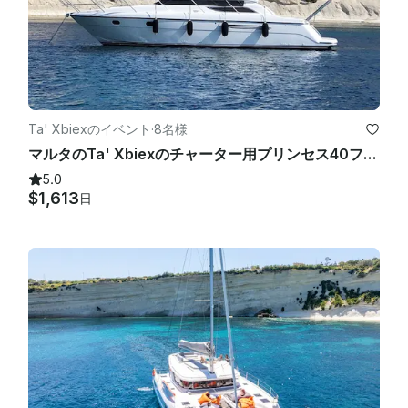
Ta' Xbiexのイベント
·
8名様
マルタのTa' Xbiexのチャーター用プリンセス40フライブリッジモーターヨット
5.0
$1,613
日