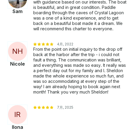
with guidance based on our interests. The boat
is beautiful, and in great condition. Paddle
Sam
boarding through the caves of Crystal Lagoon
was a one of a kind experience, and to get
back on a beautiful boat made it a dream. We
will recommend this charter to everyone.
4月, 2022
From the point on initial inquiry to the drop off
N
H
back at the harbor after the trip - i could not
fault a thing. The communication was brilliant,
Nicole
and everything was made so easy. It really was
a perfect day out for my family and I. Sheldon
made the whole experience so much fun, and
was so accommodating at every step of the
way! I am already hoping to book again next
month! Thank you very much Sheldon!
7月, 2025
I
R
Ilona