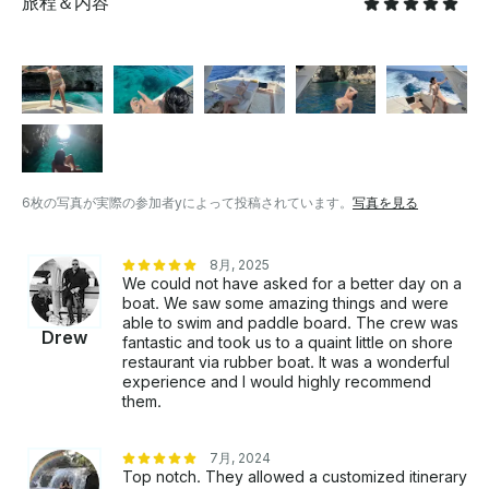
旅程＆内容
• いい雰囲気だけ！
6枚の写真が実際の参加者yによって投稿されています。
写真を見る
8月, 2025
We could not have asked for a better day on a
boat. We saw some amazing things and were
able to swim and paddle board. The crew was
Drew
fantastic and took us to a quaint little on shore
restaurant via rubber boat. It was a wonderful
experience and I would highly recommend
them.
7月, 2024
Top notch. They allowed a customized itinerary