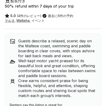
船長付き
50
%
refund within
7 days
of your trip
5.0
(4件のレビュー)
·
過去に6件の予約
·
マルタ
,
Mellieħa
,
イベント
Guests describe a relaxed, scenic day on
the Maltese coast, swimming and paddle
boarding in clear coves, with stops ashore
for laid-back meals and views.
Well-kept motor yacht praised for its
beautiful look and great condition, offering
comfortable space to relax between swims
and paddle board sessions.
Crew earns consistent praise for being
flexible, helpful, and attentive, shaping
custom routes and sharing local spots that
match each group’s interests.
Renters say this listing is great for: