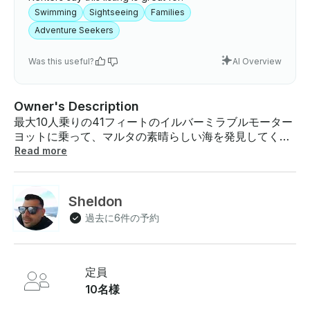
Swimming
Sightseeing
Families
Adventure Seekers
Was this useful?
AI Overview
Owner's Description
最大10人乗りの41フィートのイルバーミラブルモーター
ヨットに乗って、マルタの素晴らしい海を発見してくだ
さい。 至福の贅沢なチャーター体験への玄関口、イルヴ
Read more
ァー・ミラブル号にようこそ。イタリア製のこの精巧な
41フィートのクルーザーは、エレガンスと快適さの縮図
であり、お客様のあらゆる要望に応えるように設計され
Sheldon
ています 。メインデッキに足を踏み入れると、シンク、
過去に6件の予約
コンロ、冷蔵庫を備えた設備の整った簡易キッチンがあ
ります。大切な人とテーブルの周りに集まったり、心地
よいソファーに腰を下ろしたりして、透き通った海を航
海しながら大切なひとときをお過ごしください 。下のデ
定員
ッキに降りると、美しく整えられた3つのキャビンが待
10名様
っています。メインベッドルームにはプライバシーを重