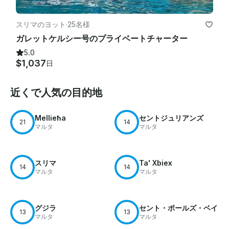
スリマのヨット
·
25名様
ガレットケルシー号のプライベートチャーター
5.0
$1,037
日
近くで人気の目的地
Mellieħa
セントジュリアンズ
21
14
マルタ
マルタ
スリマ
Ta' Xbiex
14
14
マルタ
マルタ
グジラ
セント・ポールズ・ベイ
13
13
マルタ
マルタ