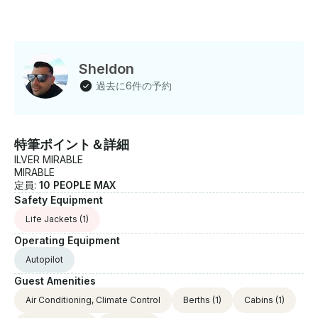
Sheldon
過去に6件の予約
特筆ポイント＆詳細
ILVER MIRABLE
MIRABLE
定員:
10 PEOPLE MAX
Safety Equipment
Life Jackets
(1)
Operating Equipment
Autopilot
Guest Amenities
Air Conditioning, Climate Control
Berths
(1)
Cabins
(1)