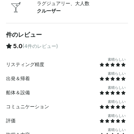
視したエンスイートを、もう1室のキャビンにはシングル
ラグジュアリー、大人数
ベッド2台を備え、ご家族やご友人との滞在に最適で
クルーザー
す。一泊のチャーターには、3番目のキャビンにシング
ルベッドを用意して、誰もが安らかな隠れ家を過ごせる
ようにします。ゲスト用のスペースが余分に必要です
か？ギャレーの5人掛けソファは、簡単に追加のベッド
件のレビュー
に変えることができます 。太陽が明るく輝いているの
で、ヨットの前部と後部にある広々とした日光浴エリア
5.0
(4件のレビュー)
に向かいましょう。海風に吹かれて肌を優しく包み、開
放的な海域の静けさに浸り、極上のリラクゼーションの
素晴らしい
ひとときを満喫してください 。大切な人との海での1日
リスティング精度
でも、一泊旅行でも、Ilver Mirableは、豪華さ、快適
素晴らしい
さ、静けさに満ちた忘れられない旅をお約束します。乗
出発＆帰着
船して、私たちと一緒にあなたの夢を叶えましょう 。ヨ
ットには法律で義務付けられている安全装置が完備され
素晴らしい
船体＆設備
ており、包括的な保険を含むすべてのチャーター許可証
は最新のものです。 船内アメニティ:• Bluetooth 搭載サ
素晴らしい
コミュニケーション
ウンドシステム • トイレ • シャワー • シュノーケリン
グ用具 • スタンドアップパドルボード • 飲料水 期待で
素晴らしい
きること: • プロスキッパー • スタンドアップパドルボ
評価
ード (無料) • シュノーケリング用具 (無料 ) 何を持参す
素晴らしい
ればよいですか? • タオル • 水着 • 日焼け止め • 着替え