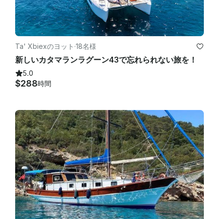
Ta' Xbiexのヨット
·
18名様
新しいカタマランラグーン43で忘れられない旅を！
5.0
$288
時間