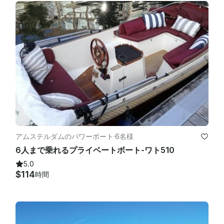
 船内施設の使用に関する介助 (トイレ、シャワー、キッチン、照
明、テレビ、音楽システムの使用)

 通常の使用法を基本として船内と船内を清潔に保つ十分な注意
を払う

水道と電気の供給係留、水門、橋の通路にかかる費用オプション
サービス

アムステルダムのパワーボート
·
6名様
6人まで乗れるプライベートボート-ワト510
 必要なサービスが記載されていない場合は、お問い合わせくだ
さい。

5.0
$114
時間
注意：燃料は含まれていません。費用は1時間あたり35ユーロで
す

。買い物と食事の準備、食器洗い：乗務員が提供する場合、1時