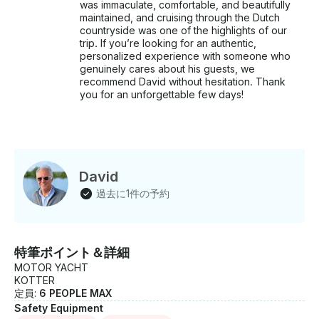
was immaculate, comfortable, and beautifully
maintained, and cruising through the Dutch
countryside was one of the highlights of our
trip. If you’re looking for an authentic,
personalized experience with someone who
genuinely cares about his guests, we
recommend David without hesitation. Thank
you for an unforgettable few days!
David
過去に1件の予約
特筆ポイント＆詳細
MOTOR YACHT
KOTTER
定員:
6 PEOPLE MAX
Safety Equipment