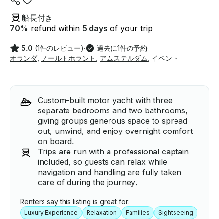
船長付き
70
%
refund within
5 days
of your trip
5.0
(1件のレビュー)
·
過去に1件の予約
·
オランダ
,
ノールトホラント
,
アムステルダム
,
イベント
Custom-built motor yacht with three
separate bedrooms and two bathrooms,
giving groups generous space to spread
out, unwind, and enjoy overnight comfort
on board.
Trips are run with a professional captain
included, so guests can relax while
navigation and handling are fully taken
care of during the journey.
Renters say this listing is great for:
Luxury Experience
Relaxation
Families
Sightseeing