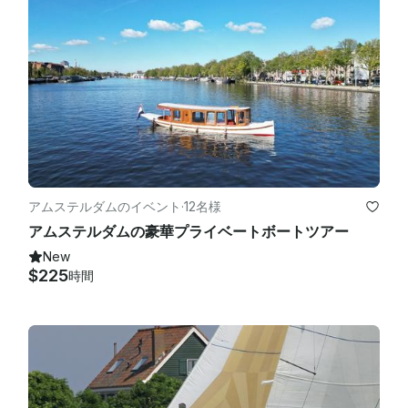
間あたり30ユーロ、購入はゲストが支払う必要があります

ディンギー（船長または乗務員が操縦する場合のみ）：1時間あ
たり30ユーロ陸上で寝る船長と乗組員：1泊あたり200ユーロ
（次のスライドのオプションも参照）アムステルダム・スキポー
ル空港からの送迎サービス

 アムステルダムマリーナ行き：

アムステルダムのイベント
·
12名様
タクシー/ウーバーで約65ユーロ
アムステルダムの豪華プライベートボートツアー
New
$225
時間