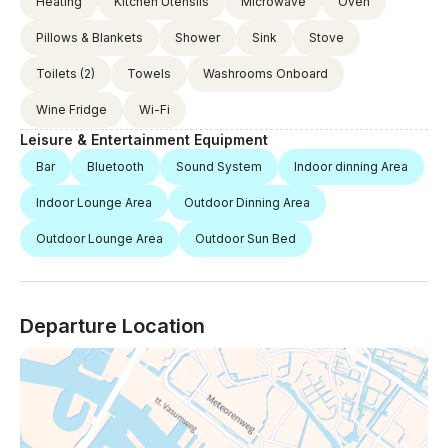
Heating
Kitchen Utensils
Microwave
Oven
Pillows & Blankets
Shower
Sink
Stove
Toilets
(2)
Towels
Washrooms Onboard
Wine Fridge
Wi-Fi
Leisure & Entertainment Equipment
Bar
Bluetooth
Sound System
Indoor dinning Area
Indoor Lounge Area
Outdoor Dinning Area
Outdoor Lounge Area
Outdoor Sun Bed
Departure Location