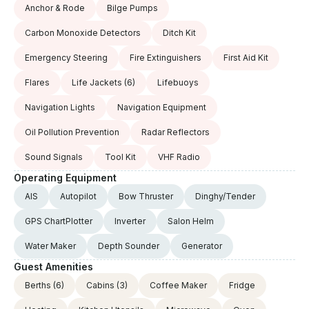
Anchor & Rode
Bilge Pumps
Carbon Monoxide Detectors
Ditch Kit
Emergency Steering
Fire Extinguishers
First Aid Kit
Flares
Life Jackets
(6)
Lifebuoys
Navigation Lights
Navigation Equipment
Oil Pollution Prevention
Radar Reflectors
Sound Signals
Tool Kit
VHF Radio
Operating Equipment
AIS
Autopilot
Bow Thruster
Dinghy/Tender
GPS ChartPlotter
Inverter
Salon Helm
Water Maker
Depth Sounder
Generator
Guest Amenities
Berths
(6)
Cabins
(3)
Coffee Maker
Fridge