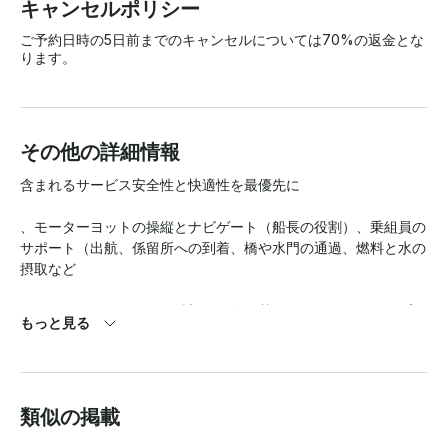
キャンセルポリシー
ご予約日時の5日前までのキャンセルについては70%の返金とな
ります。
その他の詳細情報
含まれるサービス安全性と快適性を最優先に

、モーターヨットの操縦とナビゲート（船長の役割）、乗組員の
サポート（出航、係留所への到着、橋や水門の通過、燃料と水の
摂取など

）を行います。ゲストの希望と経験に基づいたクルージングプラ
もっと見る
ンの作成。

ご注意:天候により可能性に影響が出る場合がありますおすすめ
のレストラン、興味深いスポット、博物館、海岸でのアクティビ
類似の掲載
ティ、空港までの交通手段、訪問ポイントについてのアドバイス
説明と
