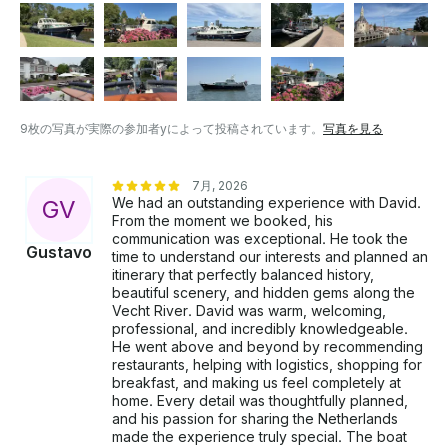
ーロ陸上で寝ている船長と乗組員：1泊あたり200ユーロ
（次のスライドのオプションも参照） アムステルダム・
スキポール空港からアムステルダムマリーナへの送迎サ
ービス：タクシー/ウーバーで約65ユーロ
9枚の写真が実際の参加者yによって投稿されています。
写真を見る
7月, 2026
We had an outstanding experience with David.
G
V
From the moment we booked, his
communication was exceptional. He took the
Gustavo
time to understand our interests and planned an
itinerary that perfectly balanced history,
beautiful scenery, and hidden gems along the
Vecht River. David was warm, welcoming,
professional, and incredibly knowledgeable.
He went above and beyond by recommending
restaurants, helping with logistics, shopping for
breakfast, and making us feel completely at
home. Every detail was thoughtfully planned,
and his passion for sharing the Netherlands
made the experience truly special. The boat