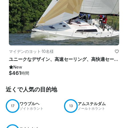
マイデンのヨット
·
10名様
ユニークなデザイン、高速セーリング、高快適セーリングヨット
New
$461
時間
近くで人気の目的地
ワウブルヘ
アムステルダム
17
13
ゾイトホラント
ノールトホラント