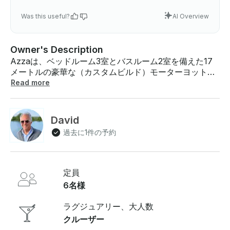
Was this useful?
AI Overview
Owner's Description
Azzaは、ベッドルーム3室とバスルーム2室を備えた17
メートルの豪華な（カスタムビルド）モーターヨット
で、最大6名までのグループに非常に広々とした快適な
Read more
滞在を提供します。 - サービスへの情熱と細部へのこだ
わりは、船上で行うすべてのことの中心にあります。-
アッツァは、1週間のオーダーメイドの旅、インスピレー
David
ションあふれるビジネスリトリート、優雅なプライベー
過去に1件の予約
トクルーズなど、お客様にぴったりの休暇をお過ごしい
ただけます 。- Azzaは家族経営のヨットです。私たちは
お客様に快適な滞在をお届けするためにここにいます
。- パートナー、家族、友人との1週間のオランダ旅行に
定員
最適です。魅力的な町や港で、厳選された見どころを一
6名様
緒に計画しています。 - ディンギー（RIB）が利用可能
で、スムーズな乗り換えが可能です。サードホームの一
ラグジュアリー、大人数
員として 、ハイエンドな航海休暇を提供した経験があり
クルーザー
ます。ThirdHomeは、高級セカンドホームやボートのオ