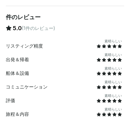
ーナーが自分の所有物を交換したり、世界中の他の高級
住宅での滞在と引き換えに利用できるようにしたりでき
る特別なネットワークです。弊社では5つ星の評価をい
件のレビュー
ただいております ！内容： モーターヨットの操縦とナ
ビゲート（船長の役割）、乗組員のサポートによるボー
5.0
(1件のレビュー)
トの操縦（出航、係留所への到着、橋や水門の通過、燃
料と水の摂取など）、安全性と快適性を最優先に考えた
素晴らしい
作業 お客様の希望と経験に基づいたクルージングプラ
リスティング精度
ン。 ご注意：天候により可能性に影響が出る場合があり
素晴らしい
ますおすすめのレストラン、興味深いスポット、博物
出発＆帰着
館、海岸でのアクティビティ、空港までの交通手段、訪
問ポイントについてのアドバイス説明と 船内施設の使用
素晴らしい
船体＆設備
に関する介助 (トイレ、シャワー、キッチン、照明、テ
レビ、音楽システムの使用) 通常の使用法を基本として
素晴らしい
コミュニケーション
船内と船内を清潔に保つ十分な注意を払う 水道と電気の
供給係留、水門、橋の通路にかかる費用除外:お願いしま
素晴らしい
す 注意:燃料は含まれていません。費用は1時間あたり35
評価
ユーロです。買い物と食事の準備、食器洗い：乗務員か
素晴らしい
ら提供された場合は1時間あたり30ユーロ、購入はゲス
旅程＆内容
トが支払う必要があります。ディンギーの使用（船長に
限ります ）または乗務員による操縦： 1時間あたり30ユ