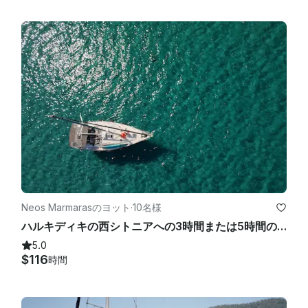
Neos Marmarasのヨット
·
10名様
ハルキディキの西シトニアへの3時間または5時間のプライベートセーリング旅行
5.0
$116
時間