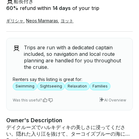
船長付き
60
%
refund within
14 days
of your trip
ギリシャ
,
Neos Marmaras
,
ヨット
Trips are run with a dedicated captain
included, so navigation and local route
planning are handled for you throughout
the cruise.
Renters say this listing is great for:
Swimming
Sightseeing
Relaxation
Families
Was this useful?
AI Overview
Owner's Description
デイクルーズでハルキディキの美しさに浸ってくださ
い。隠れた入り江を抜けて、ターコイズブルーの海に飛