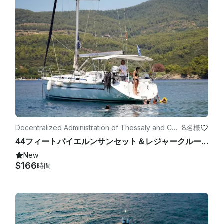
Decentralized Administration of Thessaly and Cen
·
8名様
tral Greeceのヨット
44フィートバイエルンサンセット＆レジャークルーズ（8名様）
New
$166
時間