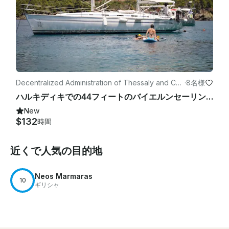
Decentralized Administration of Thessaly and Cen
·
8名様
tral Greeceのヨット
ハルキディキでの44フィートのバイエルンセーリングヨットチャーター（最大8名様）
New
$132
時間
近くで人気の目的地
Neos Marmaras
10
ギリシャ