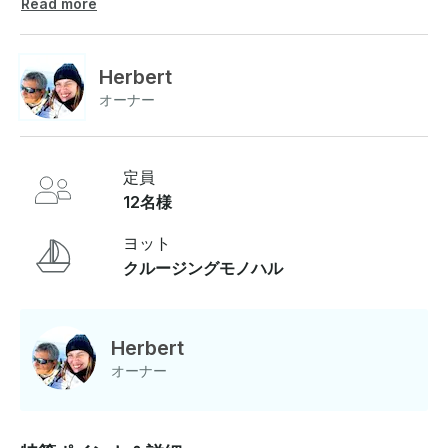
び込み、地中海の太陽を浴びましょう。旅は専門の乗組
Read more
員が案内し、冒険心と同じくらいリラックスできる体験
をお約束します。 ケリフォス島の岩だらけの入り江から
スパラトロニシアの隠れた名所、カメノスビーチのきら
Herbert
めく停泊地の青い光景まで、船旅の冒険は忘れられない
オーナー
体験をお約束します。海岸探検を再定義する私たちにご
参加ください -無料のWi-Fi -ブルートゥースサウンドシ
ステム -SUP -ウォータートイズ -シュノーケリングギア
-搭乗してウェルカムドリンクを飲んだ後、ポルトカラス
定員
を西へ出発してケリフォス島に向かい（約30分）、そこ
12名様
で最初の停泊地を作ります。楽しい時間を過ごした後、
南へ航海してトロニの北にある小さなスパラトロニシア
ヨット
群島に向かいます。この美しいラグーンに停泊した後、
クルージングモノハル
私たちはシトニアの海岸を北上し、美しいビーチと透き
通った海のあるカメノスの美しい入り江にある3番目の
停泊地に向かいました。カメノスからポルト・カラスま
でのラストラグで、このクルーは終わりに近づきまし
Herbert
た。ポルトカラスに停泊した後は、グランドリゾートポ
オーナー
ルトカラスのアメニティをお楽しみいただけます 。全長
14mのセーリングヨット「ロクサーニ」でクルージング
をお楽しみください。🌅 広大なデッキとコックピット：
広くて広々としたデッキでリラックスしたり、パノラマ