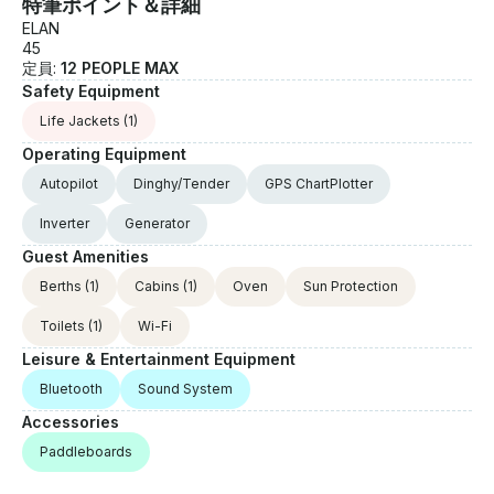
特筆ポイント＆詳細
の景色を望む居心地の良いコックピットでくつろいだり
ELAN
できます。 「ロクサーニ」は、太陽が降り注ぐひととき
45
を過ごすのに最適な環境です。☀️ ビミニとデッキコンフ
定員:
12 PEOPLE MAX
ォート：ビミニの木陰で日光を逃れたり、最適な快適さ
Safety Equipment
のために戦略的に配置された大きなマットレスでくつろ
Life Jackets
(1)
いだりできます 。「ロクサーニ」なら、 船旅の最優先
Operating Equipment
事項はリラクゼーションです。🛥️ 入浴プラットフォーム
とテンダー：便利な入浴プラットフォームからひと泳ぎ
Autopilot
Dinghy/Tender
GPS ChartPlotter
してリフレッシュしたり、「ロクサーニ」での冒険の延
Inverter
Generator
長線上にあるテンダーで隠れた入り江を探索したりでき
ます。 ポルト・カラスの本拠地は、ギリシャ北部にある
Guest Amenities
最高の港です。マリーナはポルトカラスグランドリゾー
Berths
(1)
Cabins
(1)
Oven
Sun Protection
トの一部で、5つ星ホテル、カジノ、ゴルフ、テニス、
美しいプールの風景、ビーチバーやレストランのある金
Toilets
(1)
Wi-Fi
色の砂浜があります 。リゾートは、高級ショップやタベ
Leisure & Entertainment Equipment
ルナが立ち並ぶ美しい漁村、ネオスマルマラス湾の南端
にあります。 グランド・リゾート・ポルト・カラスのす
Bluetooth
Sound System
べての施設は、もちろんお客様にもご利用いただけま
Accessories
す。
Paddleboards