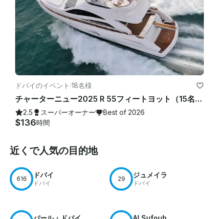
ドバイのイベント
·
18名様
チャーターニュー2025 R 55フィートヨット（15名様用）ドバイマリーナでのベストオファー
2.5
スーパーオーナー
Best of 2026
$136
時間
近くで人気の目的地
ドバイ
ジュメイラ
616
29
ドバイ
ドバイ
バール・ドバイ
Al Sufouh