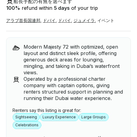
船長手配の有無を選べます
100
%
refund within
5 days
of your trip
アラブ首長国連邦
,
ドバイ
,
ドバイ
,
ジュメイラ
,
イベント
Modern Majesty 72 with optimized, open
layout and distinct sleek profile, offering
generous deck areas for lounging,
mingling, and taking in Dubai’s waterfront
views.
Operated by a professional charter
company with captain options, giving
renters structured support in planning and
running their Dubai water experience.
Renters say this listing is great for:
Sightseeing
Luxury Experience
Large Groups
Celebrations