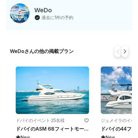
WeDo
過去に1件の予約
WeDoさんの他の掲載プラン
ドバイのイベント
·
25名様
ジュメイラのイベ
ドバイのASM 68フィートモーターヨット SJY
New
New