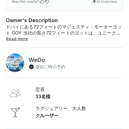
Was this useful?
AI Overview
Owner's Description
ドバイにある72フィートのマジェスティ・モーターヨッ
ト GOY 当社の長さ72フィートのヨットは、ユニークな
スタイルで最適化されたスペースが特徴です。22メート
Read more
ルのマジェスティ72フィートは、素晴らしい屋内リビン
グスペースとエンターテイメントスペースを提供しま
す。フライブリッジは屋外スペースを最大限に活用でき
WeDo
るように設計されており、 レジャークルーズに最適で
過去に1件の予約
す。ご不明な点がございましたら、お支払い前に
GetMyBoatのメッセージングプラットフォームを通じて
回答できます。「予約をリクエスト」をクリックして、
カスタムオファーのお問い合わせを送信してください 。
定員
33名様
ラグジュアリー、大人数
クルーザー