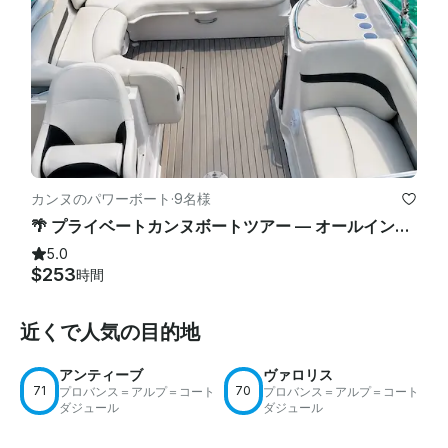
カンヌのパワーボート
·
9名様
🌴 プライベートカンヌボートツアー — オールインクルーシブのデイドリーム28分クルーズ 🌊
5.0
$253
時間
近くで人気の目的地
アンティーブ
ヴァロリス
71
70
プロバンス＝アルプ＝コート
プロバンス＝アルプ＝コート
ダジュール
ダジュール