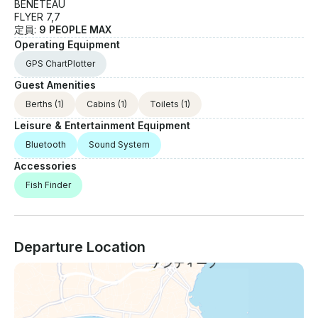
BENETEAU
FLYER 7,7
定員:
9 PEOPLE MAX
Operating Equipment
GPS ChartPlotter
Guest Amenities
Berths
(1)
Cabins
(1)
Toilets
(1)
Leisure & Entertainment Equipment
Bluetooth
Sound System
Accessories
Fish Finder
Departure Location