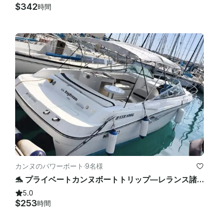
$342
時間
カンヌのパワーボート
·
9名様
🐬 プライベートカンヌボートトリップ—レランス諸島シュノーケリング＆オールインクルーシブ（28分）🌊
5.0
$253
時間