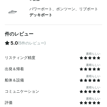
ドとテーブル付きのラウンジシート 、 ビミニシェー
ド、スイムプラットフォーム、はしご、淡水シャワー、
パワーボート、ポンツーン、リブボート
トイレ、冷蔵庫、洗面台、収納スペース、 音楽を再生で
デッキボート
きるBluetoothサウンドシステム 。日陰やリラクゼーシ
ョンに最適な居心地の良いキャビンエリア --- ✅ 付属品
プロライセンススキッパー用燃料 (ジュアン・レ・パン
— レランス諸島航路) シュノーケリングギア (マスク 、
件のレビュー
フィン、ゴーグル) アンカーを楽しむためのフローティ
ングマットとブイ 年齢制限なしのボトル入りウォーター
5.0
(5件のレビュー)
ライフジャケット --- 🔹 エクストラ (オプション)
Seabob Cayago F5S (電動ウォータースクーター) スタ
素晴らしい
ンドアップパドルボードローカル ニソワの食事サービス
リスティング精度
（お一人様25ユーロ） ワインとドリンクのリクエストが
素晴らしい
ありますボートへのフードデリバリー （ピザ、寿司、サ
出発＆帰着
ンドイッチ、アイスクリーム、コーヒー）---📍 出発地
ポートガリス—ジュアンレパン --- ℹ️ 知っておきたいプラ
素晴らしい
船体＆設備
イベートツアーは 、 午前/午後/日没/日没の1日/複数日
のチャーターも可能です 。大人数のグループでも？ 2隻
素晴らしい
コミュニケーション
目のボートをご用意 (合計18名様まで) チップは含まれて
いませんが、いつでもありがたいです
素晴らしい
評価