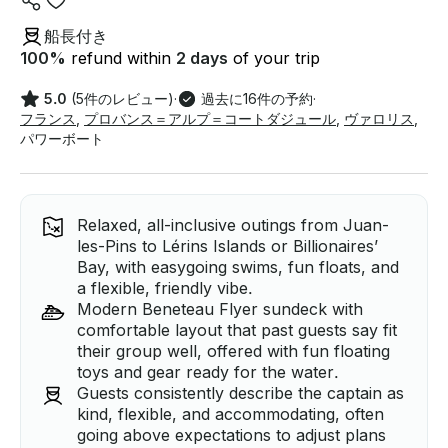
船長付き
100
%
refund within
2 days
of your trip
5.0
(5件のレビュー)
·
過去に16件の予約
·
フランス
,
プロバンス＝アルプ＝コートダジュール
,
ヴァロリス
,
パワーボート
Relaxed, all-inclusive outings from Juan-
les-Pins to Lérins Islands or Billionaires’
Bay, with easygoing swims, fun floats, and
a flexible, friendly vibe.
Modern Beneteau Flyer sundeck with
comfortable layout that past guests say fit
their group well, offered with fun floating
toys and gear ready for the water.
Guests consistently describe the captain as
kind, flexible, and accommodating, often
going above expectations to adjust plans