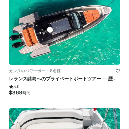
カンヌのパワーボート
·
8名様
レランス諸島へのプライベートボートツアー — 歴史、自然、水
5.0
$369
時間