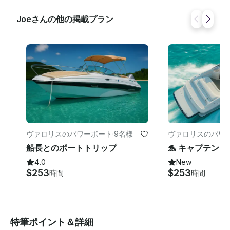
Joeさんの他の掲載プラン
ヴァロリスのパワーボート
·
9名様
ヴァロリスのパワ
船長とのボートトリップ
4.0
New
$253
$253
時間
時間
特筆ポイント＆詳細