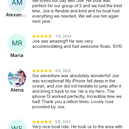
We loved our day with Joe. His boat was
A
M
perfect for our group of 5 and we had the best
time. Joe is flexible and kind and his boat had
Alexander
everything we needed. We will use him again
next year.
7月, 2024
Joe was amazing!!! He was very
M
R
accommodating and had awesome floats. 10/10
Maria
6月, 2022
Our adventure was absolutely wonderful! Joe
was exceptional! My iPhone fell deep in the
ocean, and Joe did not hesitate to jump after it
Alena
and bring it back to me. He is my hero. The
iphone 13 worked perfectly. Incredible time we
had! Thank you a million times. Lovely rose
provided by Joe.
5月, 2022
Very nice boat ride. He took us to the area with
W
S