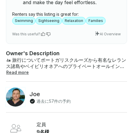
and make the day feel effortless.
Renters say this listing is great for:
Swimming
Sightseeing
Relaxation
Families
Was this useful?
AI Overview
Owner's Description
🚤 旅行についてポートガリスクルーズから有名なレラン
ス諸島やベイビリオネアへのプライベートオールインク
ルーシブボートツアーに参加したり 、透き通った海で泳
Read more
いだり、海からフレンチリビエラの美しさを楽しんだり
して、フライヤー7.7サンデッキ（25フィート）に乗っ
て、プライベートなオールインクルーシブボートツアー
Joe
をお楽しみください。半日クルーズ、終日クルーズ、サ
過去に57件の予約
ンセットクルーズのいずれを選択しても、この体験は、
忘れられない休暇を探しているカップル、家族、友人に
最適です。 --- 🛥 ボートについて The Flyer 7.7 サンデ
ッキは、最大9名様+スキッパーの方に快適でスタイリッ
定員
シュにご宿泊いただけます 。 広々とした前方サンベッ
9名様