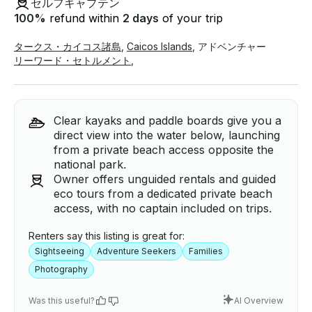
セルフキャプテン
100
%
refund within
2 days
of your trip
タークス・カイコス諸島
,
Caicos Islands
,
アドベンチャー
リーワード・セトルメント
,
Clear kayaks and paddle boards give you a
direct view into the water below, launching
from a private beach access opposite the
national park.
Owner offers unguided rentals and guided
eco tours from a dedicated private beach
access, with no captain included on trips.
Renters say this listing is great for:
Sightseeing
Adventure Seekers
Families
Photography
Was this useful?
AI Overview