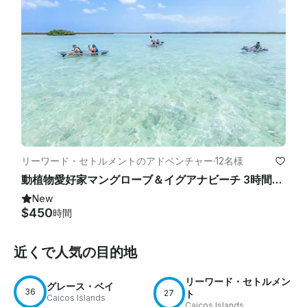
リーワード・セトルメントのアドベンチャー
·
12名様
動植物愛好家マングローブ＆イグアナビーチ 3時間クリアカヤックエコツアー
New
$450
時間
近くで人気の目的地
リーワード・セトルメン
グレース・ベイ
36
27
ト
Caicos Islands
Caicos Islands