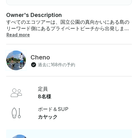
Owner's Description
すべてのエコツアーは、国立公園の真向かいにある島の
リーワード側にあるプライベートビーチから出発しま
す。ツアーは満潮前後に開催されるため、行きたい日に
Read more
よってタイミングが異なります 。パブリック・カヤッ
ク・ツアー パドルオプションがいくつかあります。標準
2時間ツアーは、大人1人あたり115ドル、8歳以下の子供1
Cheno
人あたり90ドルで、赤ちゃんサメ、カメ、アカエイ、さ
過去に168件の予約
まざまな群れ魚などの幼い海洋生物を見ることを期待し
て国立公園に旅行します。 また、国立公園への旅行を含
めて約3時間の延長パドルも用意していますが、お好み
でくつろいだり泳いだりできるビーチストップも含まれ
定員
ています。料金は大人1人あたり130ドル、8歳以下の子
8名様
供1人あたり95ドルです。 また、国立公園、ビーチでの
立ち寄り、イグアナ保護区を訪れて先住民のロックイグ
ボード＆SUP
アナを見るツアーを含む4時間のカヤックエコツアーも
カヤック
開催しています。料金は大人1人あたり155ドル、8歳以
下の子供1人あたり120ドルです。 プライベート・カヤッ
ク・ツアー • プライベート2時間のカヤックツアーは、2