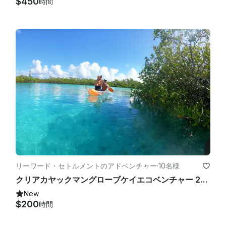
$450
時間
リーワード・セトルメントのアドベンチャー
·
10名様
クリアカヤックマングローブケイエコベンチャー 2時間ツアー
New
$200
時間