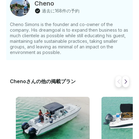
人で600ドルから、2人以降は1人あたり50ドルです。 •
Cheno
プライベート3時間のカヤックツアーは、2人で650ドル
過去に168件の予約
から、2人以降は1人あたり75ドルからとなります。 • 4
時間のプライベートカヤックツアーは、2人で700ドル、
Cheno Simons is the founder and co-owner of the
2人で75ドルから始まります。オプション クリアダブル
company. His dreamgoal is to expand then business to as
カヤック SUP-パドルボーディング トップカヤックに座
much clientele as possible while still educating his guest,
ってください すべての料金には 15% の政府税が加算さ
maintaining safe sustainable practices, taking smaller
れます ご不明な点がございましたら、お支払い前に
groups, and leaving as minimal of an impact on the
GetMyBoatのメッセージングプラットフォームを通じて
environment as possible.
回答できます。「予約をリクエスト」をクリックして、
カスタムオファーのお問い合わせを送信してください 。
Chenoさんの他の掲載プラン