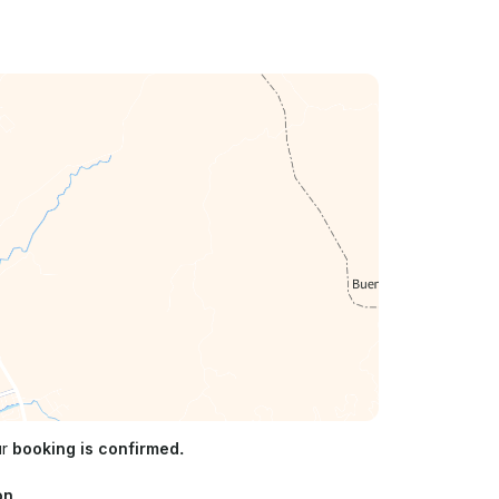
ur
booking is confirmed.
on