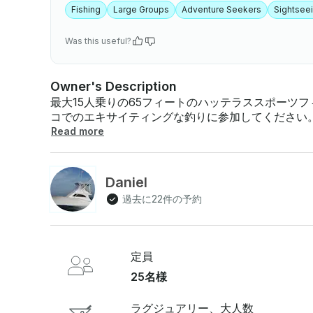
Fishing
Large Groups
Adventure Seekers
Sightsee
Was this useful?
Owner's Description
最大15人乗りの65フィートのハッテラススポーツ
コでのエキサイティングな釣りに参加してください。 15人以上の乗客（25歳まで）は、1人あ
100ドルです。 *料金オプション* 1 時間あたり:1 時間あたり 660 ドルという低価格 (最低 5 時間)
Read more
プンタレナスのゴージャスな地域といくつかの素晴
族でのお出かけでも、ご友人とのお出かけでも、釣
なフィッシングチャーターです。 さまざまな種類の魚を捕まえるチャンスがある、一生に一度のフ
Daniel
ィッシングチャーターに備えましょう。ボートは船
過去に22件の予約
タックルが付いています。出発地はマリーナからで
ります。 ご不明な点がございましたら、お支払い前にGetMyBoatのメッセージングプラットフォー
ムを通じて回答できます。「予約をリクエスト」を
せを送ってください !!
定員
25名様
ラグジュアリー、大人数