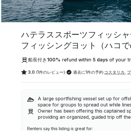
ハテラススポーツフィッシャー
フィッシングヨット（ハコで
船長付き
100
%
refund within
5 days
of your tr
3.0
(1件のレビュー)
·
過去に1件の予約
·
コスタリカ
,
プ
A large sportfishing vessel set up for off
space for groups to spread out while lines
Owner has been offering this captained sp
providing an organized, guided trip off th
Renters say this listing is great for: