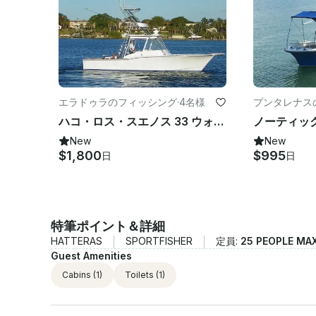
エラドゥラのフィッシング
·
4名様
プンタレナス
ハコ・ロス・スエノス 33 ウォーク・アラウンド
New
New
$1,800
$995
日
日
特筆ポイント＆詳細
HATTERAS
SPORTFISHER
定員:
25 PEOPLE MA
Guest Amenities
Cabins
(1)
Toilets
(1)