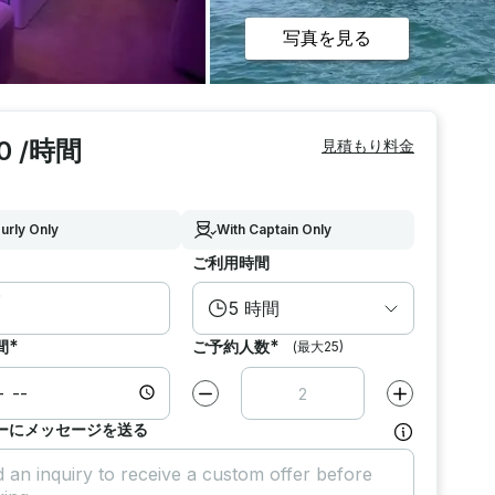
写真を見る
0 /時間
見積もり料金
urly Only
With Captain Only
ご利用時間
5 時間
*
*
間
ご予約人数
(最大25)
減らす
1
増やす
1
ーにメッセージを送る