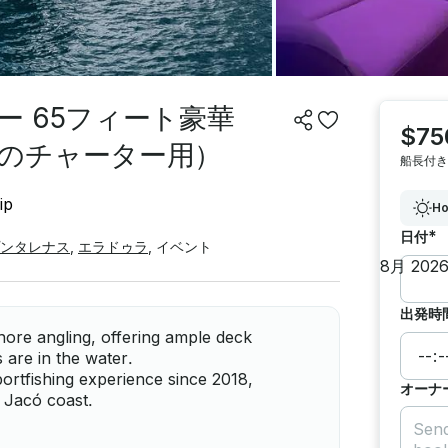
 65フィート豪華
$75
のチャーター用）
船長付き
ip
Ho
*
日付
ンタレナス
,
エラドゥラ
,
イベント
出発時
shore angling, offering ample deck
 are in the water.
ortfishing experience since 2018,
オーナ
e Jacó coast.