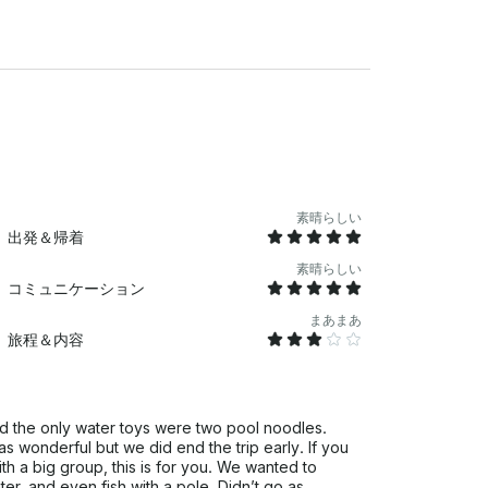
素晴らしい
出発＆帰着
素晴らしい
コミュニケーション
まあまあ
旅程＆内容
nd the only water toys were two pool noodles.
s wonderful but we did end the trip early. If you
ith a big group, this is for you. We wanted to
er, and even fish with a pole. Didn’t go as