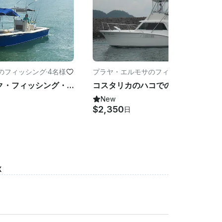
のフィッシング
·
4名様
プラヤ・エルモサのフィッシ
·
6名様
ング
ノーティック・フィッシング・チャーター 28
コスタリカのハコでのチャーター用36フィートHatterasスポーツフィッシングボート
New
$2,350
日
X