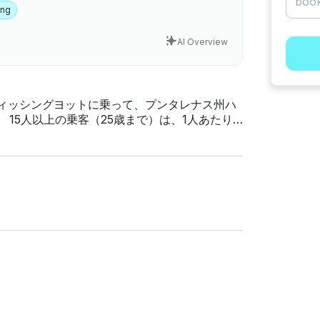
ing
AI Overview
フィッシングヨットに乗って、プンタレナス州ハ
たり
らしい釣りスポットを発見してください。ご家
りのスキルを学んだり、試したりするのに最適
長と一緒にチャーターされており、便利な餌と
、近くにはアクセスしやすい場所がたくさんあ
クリックして、カスタムオファーのお問い合わ