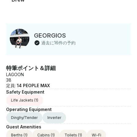
GEORGIOS
過去に16件の予約
特筆ポイント＆詳細
LAGOON
38
定員:
14 PEOPLE MAX
Safety Equipment
Life Jackets
(1)
Operating Equipment
Dinghy/Tender
Inverter
Guest Amenities
Berths
(1)
Cabins
(1)
Toilets
(1)
Wi-Fi