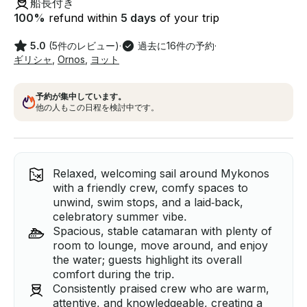
船長付き
100
%
refund within
5 days
of your trip
5.0
(5件のレビュー)
·
過去に16件の予約
·
ギリシャ
,
Ornos
,
ヨット
予約が集中しています。
他の人もこの日程を検討中です。
Relaxed, welcoming sail around Mykonos
with a friendly crew, comfy spaces to
unwind, swim stops, and a laid‑back,
celebratory summer vibe.
Spacious, stable catamaran with plenty of
room to lounge, move around, and enjoy
the water; guests highlight its overall
comfort during the trip.
Consistently praised crew who are warm,
attentive, and knowledgeable, creating a