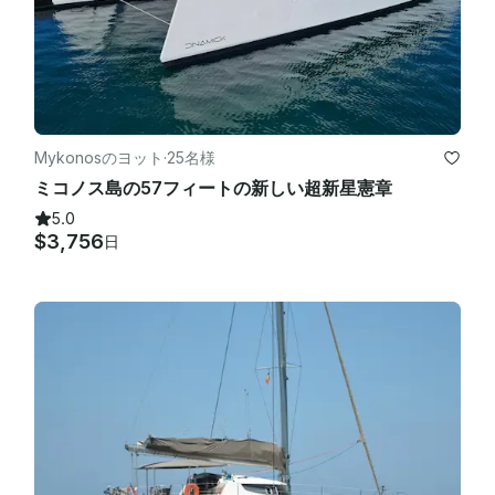
Mykonosのヨット
·
25名様
ミコノス島の57フィートの新しい超新星憲章
5.0
$3,756
日