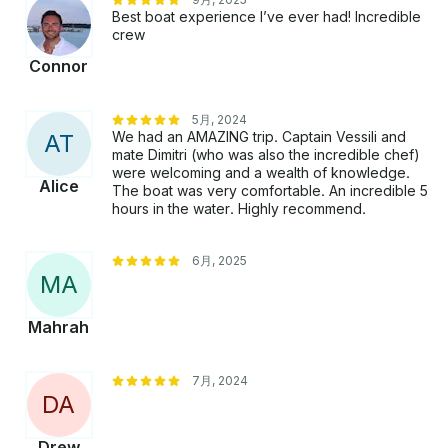
Best boat experience I’ve ever had! Incredible
crew
Connor
5月, 2024
We had an AMAZING trip. Captain Vessili and
A
T
mate Dimitri (who was also the incredible chef)
were welcoming and a wealth of knowledge.
Alice
The boat was very comfortable. An incredible 5
hours in the water. Highly recommend.
6月, 2025
M
A
Mahrah
7月, 2024
D
A
Drew