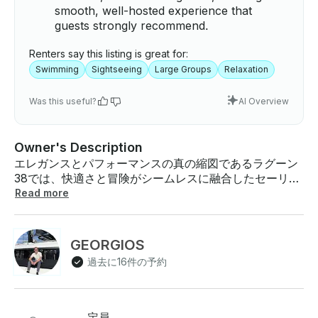
smooth, well-hosted experience that
guests strongly recommend.
Renters say this listing is great for:
Swimming
Sightseeing
Large Groups
Relaxation
Was this useful?
AI Overview
Owner's Description
エレガンスとパフォーマンスの真の縮図であるラグーン
38では、快適さと冒険がシームレスに融合したセーリン
グ体験にぜひご参加ください。並外れたデザインと革新
Read more
的な機能で知られるこのカタマランは、広々とした設備
の整ったインテリアと、周囲の海のパノラマの景色を望
むスタイリッシュなサルーンが特徴です 。外観には十分
GEORGIOS
なデッキスペースがあり、日光浴や穏やかな海風を楽し
過去に16件の予約
むのに最適です。ドラフトが浅いラグーン38は、人里離
れた停泊地へのアクセスが可能で、効率的なセイルプラ
ンによりスムーズで爽快な乗り心地を実現しています 。
家族での休暇でも、親密なセーリング旅行でも、ラグー
定員