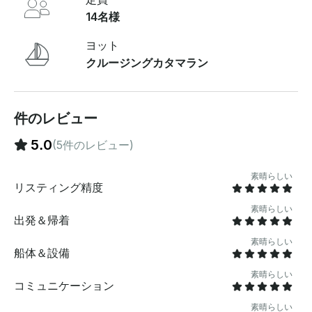
ン38は豪華さと航海の腕前が調和のとれた融合を約束
14名様
し、すべての航海を海の無限の美しさを祝うような気分
にさせてくれます。 重要な注意事項: **料金:毎日-->乗
ヨット
客定員0～4名 (料金)、12名までの追加乗客1名につき、1
クルージングカタマラン
名あたり50,00ユーロの追加料金がかかります 。**燃
料-->毎日のチャーター料金が含まれていますご不明な
点がございましたら 、「お問い合わせを送信」をクリッ
クしてメッセージをお送りください。お支払い前に、予
件のレビュー
約リクエストに応じた個別のオファーが届きます 。
5.0
(5件のレビュー)
素晴らしい
リスティング精度
素晴らしい
出発＆帰着
素晴らしい
船体＆設備
素晴らしい
コミュニケーション
素晴らしい