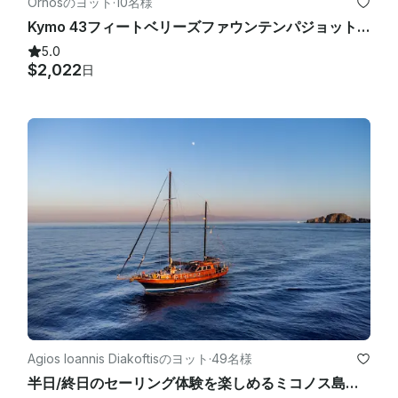
Ornosのヨット
·
10名様
Kymo 43フィートベリーズファウンテンパジョットレンタル（ギリシャ、ミコノス島オルノス）
5.0
$2,022
日
Agios Ioannis Diakoftisのヨット
·
49名様
半日/終日のセーリング体験を楽しめるミコノス島のカスタム72フィートガレットモーターヨット