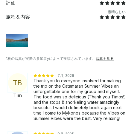
評価
素晴らしい
旅程＆内容
1枚の写真が実際の参加者yによって投稿されています。
写真を見る
7月, 2026
Thank you to everyone involved for making
T
B
the trip on the Catamaran Summer Vibes an
unforgettable one for my group and myself.
Tim
The food was so delicious (Thank you Timos!)
and the stops & snorkeling water amazingly
beautiful. I would definetely book again next
time I come to Mykonos because the Vibes on
Summer Vibes were the best. Very relaxing!
9月, 2025