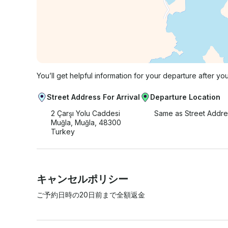
You’ll get helpful information for your departure after yo
Street Address For Arrival
Departure Location
2 Çarşı Yolu Caddesi
Same as Street Addre
Muğla, Muğla, 48300
Turkey
キャンセルポリシー
ご予約日時の20日前まで全額返金