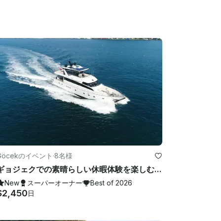
Göcekのイベント
·
8名様
ギョジェクでの素晴らしい休暇体験を楽しむ、乗組員付きの魅力的な88フィートモーターヨット
New
スーパーオーナー
Best of 2026
$2,450
日