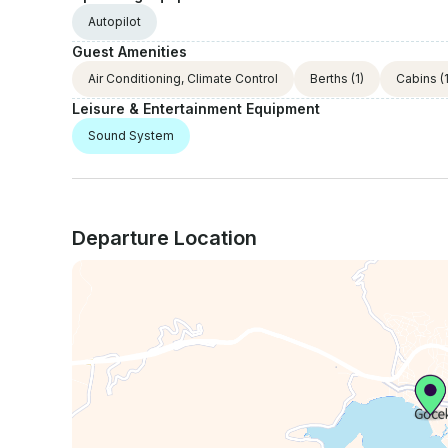
Autopilot
Guest Amenities
Air Conditioning, Climate Control
Berths
(1)
Cabins
(1
Leisure & Entertainment Equipment
Sound System
Departure Location