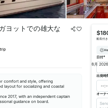
ガヨットでの雄大な
$18
船長付き
trip
Ho
*
日付
出発時
 comfort and style, offering
 layout for socializing and coastal
オーナ
ince 2017, with an independent captain
essional guidance on board.