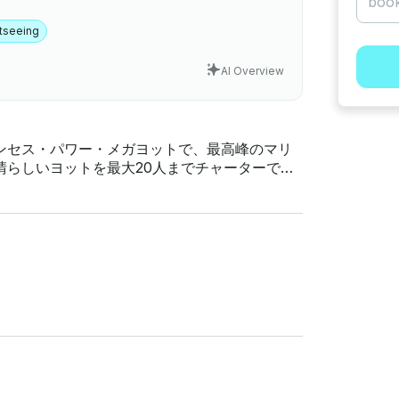
tseeing
AI Overview
ンセス・パワー・メガヨットで、最高峰のマリ
晴らしいヨットを最大20人までチャーターでき
ます。1時間あたり150ドルという低料金で、最低2時間の予約が必要です。 料金: • 2時間:300ドル