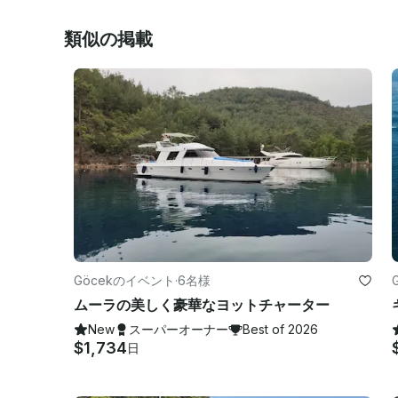
類似の掲載
Göcekのイベント
·
6名様
ムーラの美しく豪華なヨットチャーター
New
スーパーオーナー
Best of 2026
$1,734
日