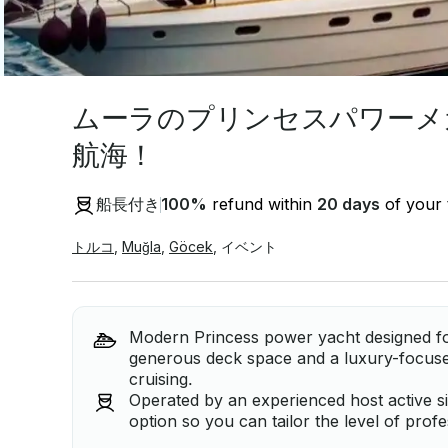
ムーラのプリンセスパワーメ
航海！
船長付き
100
%
refund within
20 days
of your 
トルコ
,
Muğla
,
Göcek
,
イベント
Modern Princess power yacht designed for
generous deck space and a luxury-focused
cruising.
Operated by an experienced host active s
option so you can tailor the level of prof