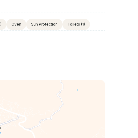
)
Oven
Sun Protection
Toilets
(1)