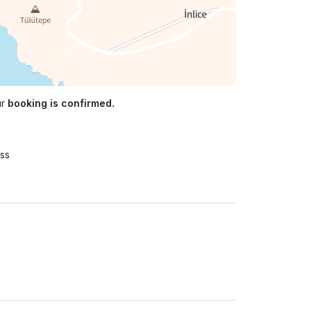
ur
booking is confirmed.
ss