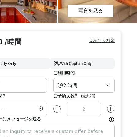
写真を見る
0 /時間
見積もり料金
urly Only
With Captain Only
ご利用時間
2 時間
*
*
間
ご予約人数
(最大20)
減らす
1
増やす
1
ーにメッセージを送る