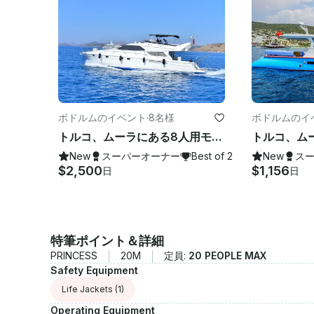
ボドルムのイベント
·
8名様
ボドルムのイ
トルコ、ムーラにある8人用モーターヨットのレンタル
New
スーパーオーナー
Best of 2026
New
ス
$2,500
$1,156
日
日
特筆ポイント＆詳細
PRINCESS
20M
定員:
20 PEOPLE MAX
Safety Equipment
Life Jackets
(1)
Operating Equipment