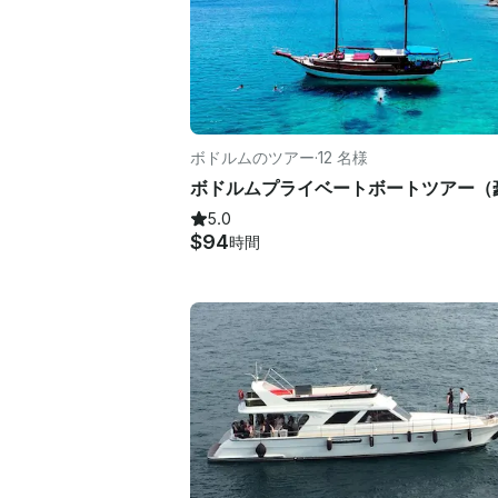
ボドルムのツアー
·
12 名様
5.0
$94
時間