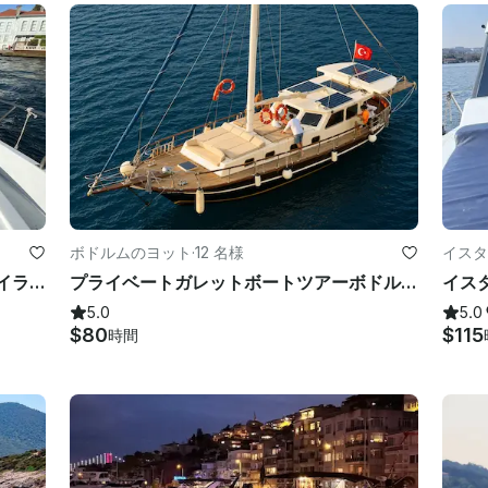
ボドルムのヨット
·
12 名様
イスタ
イスタンブールのボスポラス海峡とアイランドエスケープ
プライベートガレットボートツアーボドルム-ボドルムボートツアー
5.0
5.0
$80
$115
時間