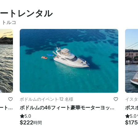
ートレンタル
 
トルコ
ボドルムのイベント
·
12 名様
イスタ
イルカを見るチャンスがあるプライベートヨットクルーズ
ボドルムの46フィート豪華モーターヨット！ボドルムの隠れた入り江で楽しんでください！
5.0
5.0
$222
$175
時間