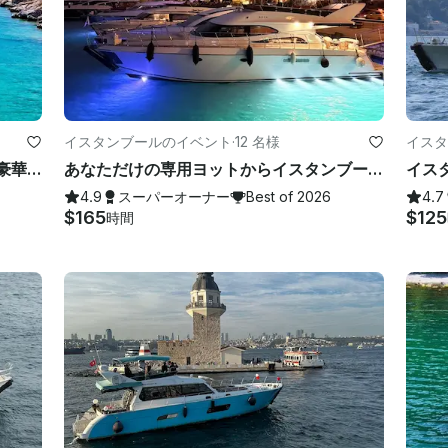
イスタンブールのイベント
·
12 名様
イスタ
ボドルムプライベートボートツアー（豪華ガレット付き）
あなただけの専用ヨットからイスタンブールの信じられないほどの美しさを味わってください！
4.9
スーパーオーナー
Best of 2026
4.7
$165
$125
時間