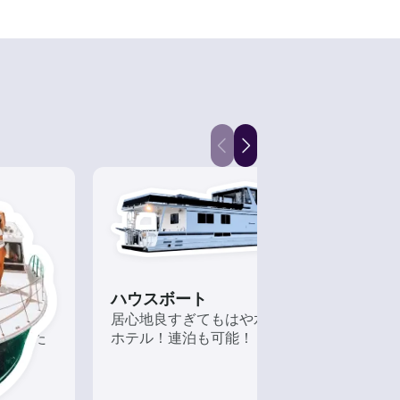
ハウスボート
釣船
かも!?
居心地良すぎてもはや水上の
経験
味違った
ホテル！連泊も可能！
れる
ても