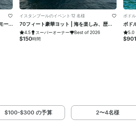
イスタンブールのイベント
·
12 名様
ボドル
トルコのイスタンブールにある12人用モーターヨット！
70フィート豪華ヨット | 海を楽しみ、歴史的な場所も見ることができます！
4.5
スーパーオーナー
Best of 2026
5.0
$150
$90
時間
$100-$300 の予算
2〜4名様