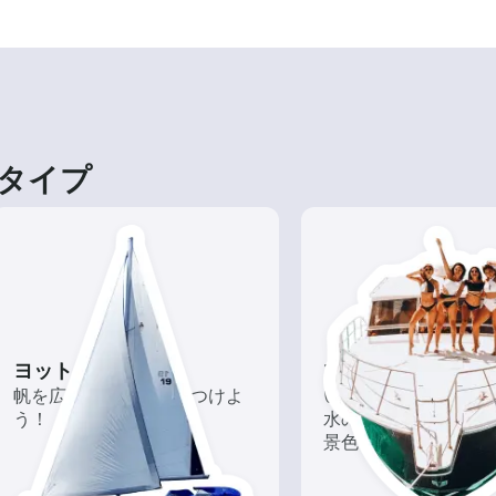
タイプ
ヨット
ツアー
帆を広げて風を味方につけよ
いろんな再発見がある
う！
水の上から眺める一
景色を楽しもう！