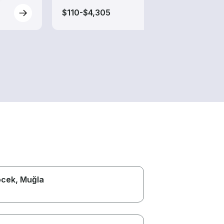
$110-$4,305
$70-
öcek
, Muğla