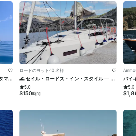
ロードのヨット
·
10 名様
Amm
フード＆ドリンク付きプライベートカタマランデイクルーズ
🌊 セイル・ロードス・イン・スタイル — サン・オデッセイ380（2024）での豪華デイ・クルーズ
5.0
5.0
$150
$1,8
時間