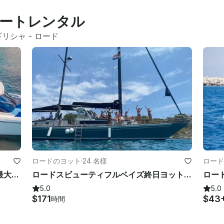
ートレンタル
ギリシャ
 - 
ロード
ロードのヨット
·
24 名様
ロード
RHODES：プライベートヨット体験| 最大12名様までのプライベートボートトリップ
ロードスビューティフルベイズ終日ヨットクルーズ
5.0
5.0
$171
$43
時間