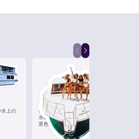
ツアー
カヤ
や水上の
いろんな再発見があるかも!?
水上
！
水の上から眺める一味違った
必要
景色を楽しもう！