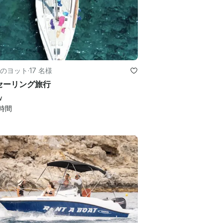
のヨット
·
17 名様
セーリング旅行
w
時間