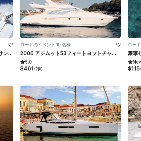
ロードのイベント
·
10 名様
ロード
ギリシャ、ファリラキのシーレイ450サンダンサーモーターヨット
2006 アジムット53フィートヨットチャーター（ロドスマンドラキ港）
豪華
5.0
Ne
$461
$115
時間