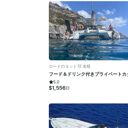
ロードのヨット
·
12 名様
5.0
$1,556
日