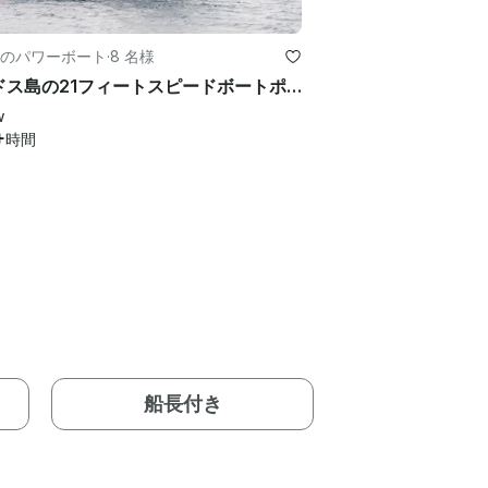
のパワーボート
·
8 名様
ロードス島の21フィートスピードボートポセイドン640—キャビンとトイレ付きスキッパーツアー
w
+
時間
船長付き