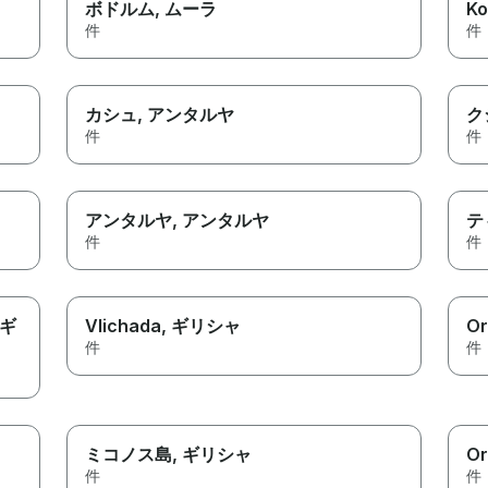
ボドルム
, ムーラ
Ko
件
件
カシュ
, アンタルヤ
ク
件
件
アンタルヤ
, アンタルヤ
テ
件
件
 ギ
Vlichada
, ギリシャ
Or
件
件
ミコノス島
, ギリシャ
Or
件
件