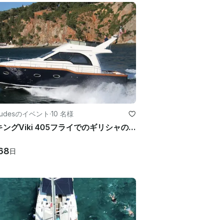
oudesのイベント
·
10 名様
バイキングViki 405フライでのギリシャの島パワーホッピング
68
日