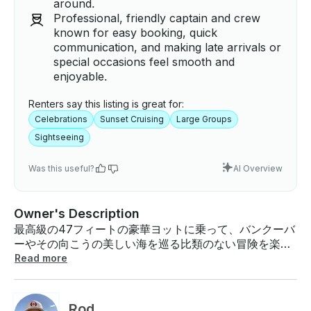
around.
Professional, friendly captain and crew
known for easy booking, quick
communication, and making late arrivals or
special occasions feel smooth and
enjoyable.
Renters say this listing is great for:
Celebrations
Sunset Cruising
Large Groups
Sightseeing
Was this useful?
AI Overview
Owner's Description
最高級の47フィートの豪華ヨットに乗って、バンクーバ
ーやその向こうの美しい海を巡る比類のない冒険を楽し
みましょう。特別な日を祝う場合でも、単に友人や家族
Read more
とリラックスしたい場合でも、当社のヨットは、誕生日
パーティーや企業の集まりから独身や独身のお祝いま
で、あらゆるイベントに最適な環境を提供します。息を
Rod