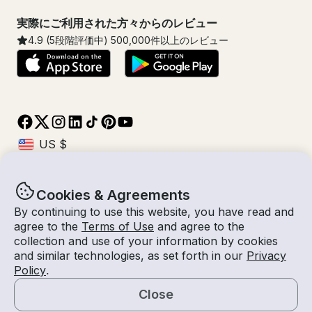
実際にご利用された方々からのレビュー
4.9
(5段階評価中)
500,000
件以上のレビュー
Cookies & Agreements
© Getmyboat 2026
利用規約
プライバシー規約
By continuing to use this website, you have read and
agree to the
Terms of Use
and agree to the
collection and use of your information by cookies
and similar technologies, as set forth in our
Privacy
09 8月 2026
$415 /時間
Policy
.
2 時間
2
人数
見積もり料金
船長付き
Close
見積もりを依頼する