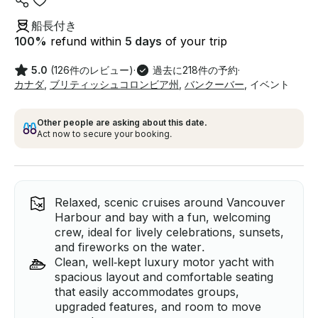
船長付き
100
%
refund within
5 days
of your trip
5.0
(126件のレビュー)
·
過去に218件の予約
·
カナダ
,
ブリティッシュコロンビア州
,
バンクーバー
,
イベント
Other people are asking about this date.
Act now to secure your booking.
Relaxed, scenic cruises around Vancouver
Harbour and bay with a fun, welcoming
crew, ideal for lively celebrations, sunsets,
and fireworks on the water.
Clean, well‑kept luxury motor yacht with
spacious layout and comfortable seating
that easily accommodates groups,
upgraded features, and room to move