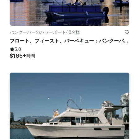
を変更することを許可する場合があります

。-お客様は、時間が最も重要であることを理解し、チャーター
日に出発時刻の90分以内にクライアントが出船時刻の90分以内
に到着しなかった場合、船長および/または会社はチャーターを
バンクーバーのパワーボート
·
10名様
キャンセルしてマリーナに戻る独占的選択肢を有します。この場
フロート、フィースト、バーベキュー：バンクーバー中心部の豪華なパーティーポンツーン
合、クライアントは支払った金額をすべて没収するものとします

5.0
。追加条項:

$165+
時間
-ゲストの行動や行動については、お客様が全責任を負います。
お客様は、お客様またはお客様の同伴者が、いかなる種類の違法
行為（または密輸品）も本船で行ったり、持ち込んだりしてはな
らないことに同意します。さらに、お客様またはお客様の同伴者
が船舶に与えた損害またはその他の損害は、お客様の唯一の法的
責任であり、当社の法的責任ではないことを認めます。さらに、
お客様は、お客様およびお客様のゲストに関連して、理由の如何
を問わず、当社に対して請求または法的手続きが開始された場
合、可能な限り最大限の範囲で当社（当社）を補償することに同
意します。
