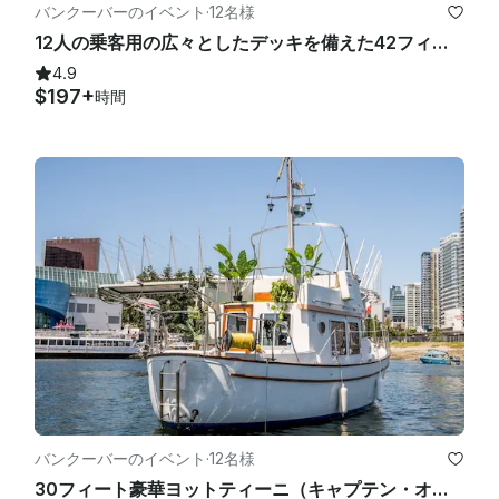
バンクーバーのイベント
·
12名様
12人の乗客用の広々としたデッキを備えた42フィートのバートラムヨット
4.9
$197+
時間
バンクーバーのイベント
·
12名様
30フィート豪華ヨットティーニ（キャプテン・オリアナ・レイシー付き）