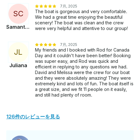
7月, 2025
The boat is gorgeous and very comfortable.
S
C
We had a great time enjoying the beautiful
scenery! The boat was clean and the crew
Samantha
were very helpful and attentive to our group!
7月, 2025
My friends and I booked with Rod for Canada
J
L
Day and it couldn't have been better! Booking
was super easy, and Rod was quick and
Juliana
efficient in replying to any questions we had.
David and Melissa were the crew for our boat
and they were absolutely amazing! They were
extremely kind and lots of fun. The boat itself is
a great size, and we fit 11 people on it easily,
and still had plenty of room.
126件のレビューを見る