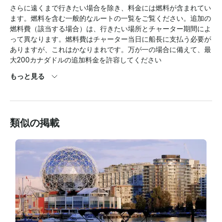
さらに遠くまで行きたい場合を除き、料金には燃料が含まれてい
ます。燃料を含む一般的なルートの一覧をご覧ください。追加の
燃料費（該当する場合）は、行きたい場所とチャーター期間によ
って異なります。燃料費はチャーター当日に船長に支払う必要が
ありますが、これはかなりまれです。万が一の場合に備えて、最
大200カナダドルの追加料金を許容してください

もっと見る
。キャンセルポリシー:

-出発日の5日以上前にキャンセルした場合、全額返金を受けるこ
とができます

類似の掲載
。-5日間の無料キャンセル期間の終了後、悪天候（強風や荒れた
海など）の場合は、1回無料でスケジュールを変更することがで
きます。

-チャーター日から5暦日以内に予約をキャンセルした場合、その
キャンセルが極端な気象条件（例：20km/hを超える局所的な非
突風）によるものでない限り、全額が没収されます。その他の予
定外のキャンセルについては、当社の単独かつ独占的な裁量によ
り、予約したチャーター日から90日以内に旅行のスケジュール