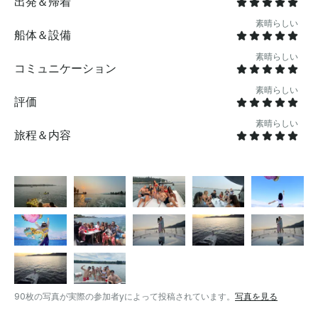
めは含まれていません 。- 食べ物や飲み物は提供されて
出発＆帰着
いませんが、ご持参ください（赤ワインとクランベリー
素晴らしい
ジュースを除くアルコール飲料は許可されています） -
船体＆設備
通常の航続距離を超える路線には燃油サーチャージが適
素晴らしい
用される場合があります（約150～200カナダドル） 。-
コミュニケーション
チップは含まれていませんが、常に感謝しています 。す
べての船長は、最高の安全基準を確保するために、カナ
素晴らしい
評価
ダ運輸省から完全な免許と認定を受けています。当社の
デッキハンドは経験豊富でプロフェッショナルで、お客
素晴らしい
様の旅をできるだけ楽しいものにするために献身的に取
旅程＆内容
り組んでいます。ヨットは完全に認可され、保険がかけ
られており、必要なすべての規制を順守し、必要なすべ
ての安全装備を備えています。満足しているお客様から
100件以上の5つ星レビューが寄せられているため、お客
様の体験が格別なものになることは間違いありません 。
ヨットはバンクーバーのダウンタウンにあるフォール
ス・クリークから出発するので、この地域で最も美しい
海に簡単にアクセスできます。 ルート: - 3時間の旅：ジ
ェリコ・ビーチ、スパニッシュ・バンクス、またはレッ
ク・ビーチを巡り、リラックスして泳いだり、日光浴を
90枚の写真が実際の参加者yによって投稿されています。
写真を見る
したり、 水遊びを楽しんだりしましょう。- 4時間のハ
ーバークルーズ：スタンレーパーク、ライオンズゲート