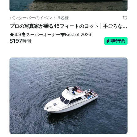
-飲酒や乱暴な行為は容認されません。すべてのゲストはキャプ
テンの指示に従う必要があります。乗務員の命令に従わない場
合、チャーターはキャンセルされ、クライアントは支払った金額
バンクーバーのイベント
·
6名様
をすべて没収することになります

プロの写真家が乗る45フィートのヨット | 手ごろな価格のラグジュアリー
。お客様の安全と楽しみは私たちにとって最も重要です！ご不明
4.9
スーパーオーナー
Best of 2026
な点がございましたらお知らせください。喜んでお手伝いします

$197
時間
即時予約
。