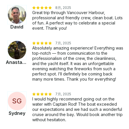
ブリッジ、コールハーバーを巡り、街と海の素晴らしい
8月, 2025
景色を眺めながらクルーズします。 - 5 ～ 6 時間のボー
Great trip through Vancouver Harbour,
エン島旅行：海を渡ってボーエン島へ。観光、ショッピ
professional and friendly crew, clean boat. Lots
ング、水泳を楽しめます。 - 7～8時間のインディアン・
of fun. A perfect way to celebrate a special
David
アーム・トリップ：ブリティッシュコロンビア州で最も
event. Thank you!
美しいエリアの1つを訪れてみましょう。水泳、日光浴、
食べ物や飲み物を楽しむ時間がたっぷりあります。 通
7月, 2025
常、出発時刻は午後 12 時、午後 4 時、午後 8 時（夏季
Absolutely amazing experience! Everything was
のサンセットクルーズの場合）ですが、リクエストに応
top-notch — from communication to the
じて別の時刻を手配できる場合もあります。
professionalism of the crew, the cleanliness,
Anastasiia
and the yacht itself. It was an unforgettable
evening watching the fireworks from such a
perfect spot. I’ll definitely be coming back
many more times. Thank you for everything!
7月, 2025
I would highly recommend going out on the
S
G
water with Captain Rod! The boat exceeded
our expectations and we had such a wonderful
Sydney
cruise around the bay. Would book another trip
without hesitation.