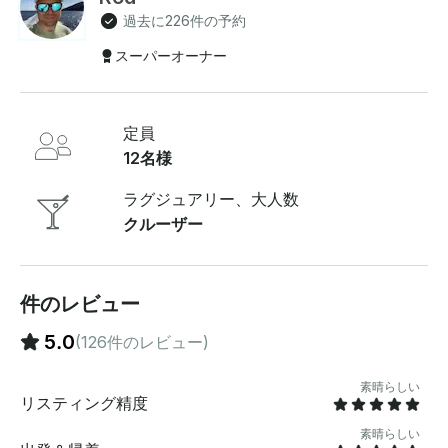
のむような景色、日光浴、水泳、水上でのリラックスを
過去に226件の予約
お楽しみください。快適さと安全を第一に考えたプロの
乗組員と一緒に、海岸沿いのさまざまな目的地を探索す
スーパーオーナー
るように旅をカスタマイズすることもできます 。47フ
ィートの豪華ヨットは、細心の注意を払ってメンテナン
スされたバンクーバー屈指のヨットの1つで、アッパーデ
定員
ッキにユニークなスプリットレベルがあり、最大12名様
まで快適に収容できる十分なスペースがあります。ヨッ
12名様
トには2つのキャビン、2つのバスルーム、デッキの下に
は広々としたラウンジエリアがあります。船首デッキは
ラグジュアリー、大人数
日光浴に最適です。その他の機能としては、水へのアク
クルーザー
セスが簡単なスイムプラットフォーム、便利な冷蔵庫2
台、涼しい日用の暖房付きキャビン、日陰を増やすため
のキャンバスなどがあります 。同梱品: - - カナダ運輸省
の資格を持つプロフェッショナルキャプテン兼デッキハ
件のレビュー
ンド/ホスト - - 4人乗りのサンラウンジャー（船首付き
5.0
(126件のレビュー)
）、20スピーカーのハイエンドサウンドシステム
（Bluetooth搭載）、インフレータブルフロートやラフ
ト、スイムライン - - ボトル入り飲料水とソフトドリン
素晴らしい
リスティング精度
クカップ、皿、調理器具、ナプキン電話充電器 - 、応急
処置キット、ライフジャケット、予備の帽子、日焼け止
素晴らしい