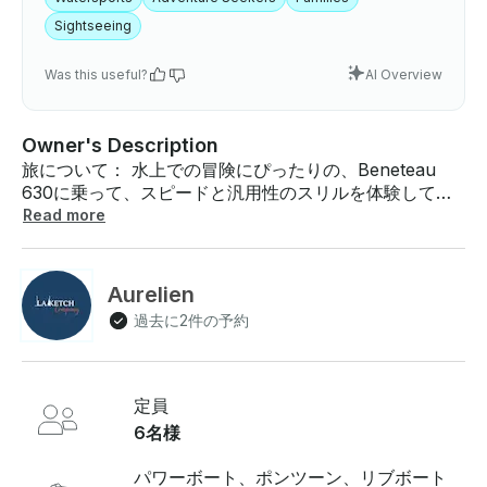
Sightseeing
Was this useful?
AI Overview
Owner's Description
旅について： 水上での冒険にぴったりの、Beneteau
630に乗って、スピードと汎用性のスリルを体験してく
ださい。探検したい気分でも、リラックスしたい気分で
Read more
も、アクティブになりたい気分でも、このボートではエ
キサイティングなアクティビティを幅広く楽しめます。
釣りツアーからアドレナリン全開のウォータースポーツ
Aurelien
まで、 誰もが楽しめるアクティビティがあります。ボー
過去に2件の予約
トについて: ベネトー630は高速で軽量な船で、最高速度
40ノットまで到達できます。最大7人の乗客を快適に収
容できるため、水上で楽しくダイナミックな一日を過ご
したい小グループや家族に最適です 。内容:- 釣り旅行
定員
(リクエストに応じて手配可能) - ウェイクボード、- 水
6名様
上スキー 、- チュービング 、ウェイクボード 、- フォイ
ルインストラクターによる初心者向けレッスン 含まれな
パワーボート、ポンツーン、リブボート