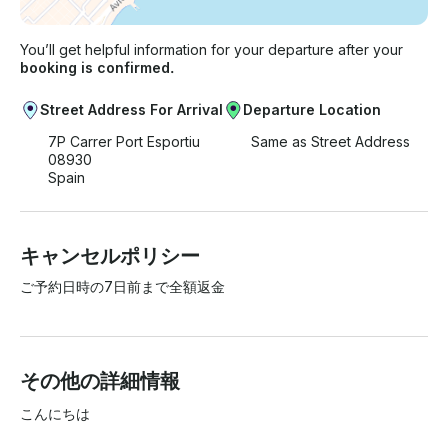
You’ll get helpful information for your departure after your
booking is confirmed.
Street Address For Arrival
Departure Location
7P Carrer Port Esportiu
Same as Street Address
08930
Spain
キャンセルポリシー
ご予約日時の7日前まで全額返金
その他の詳細情報
こんにちは
