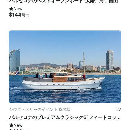
バルセロナのベストオープンボート-太陽、海、自由
New
$144
時間
シウタ・ベリャのイベント
·
12名様
バルセロナのプレミアムクラシック61フィートコックヴィンケフェーンヨット
New