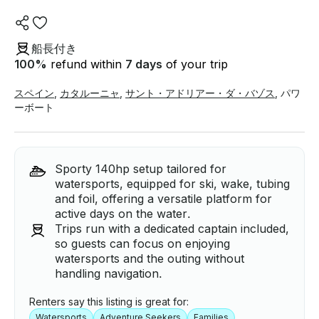
船長付き
100
%
refund within
7 days
of your trip
スペイン
,
カタルーニャ
,
サント・アドリアー・ダ・バゾス
,
パワ
ーボート
Sporty 140hp setup tailored for
watersports, equipped for ski, wake, tubing
and foil, offering a versatile platform for
active days on the water.
Trips run with a dedicated captain included,
so guests can focus on enjoying
watersports and the outing without
handling navigation.
Renters say this listing is great for:
Watersports
Adventure Seekers
Families