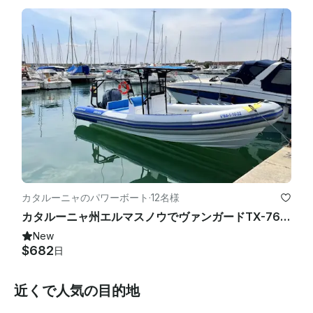
カタルーニャのパワーボート
·
12名様
カタルーニャ州エルマスノウでヴァンガードTX-760 RIBをレンタル
New
$682
日
近くで人気の目的地