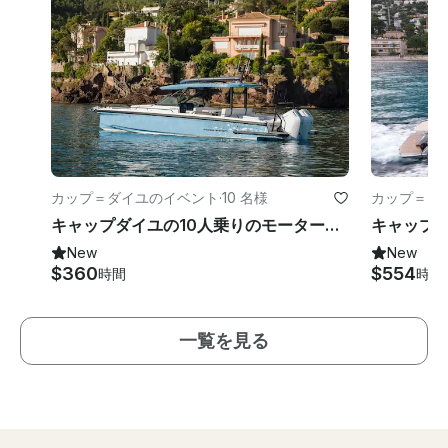
カップ＝ダイユのイベント
·
10 名様
カップ＝ダ
キャップダイユの10人乗りのモーターヨットAxopar 37
New
New
$360
$554
時間
時間
一覧を見る