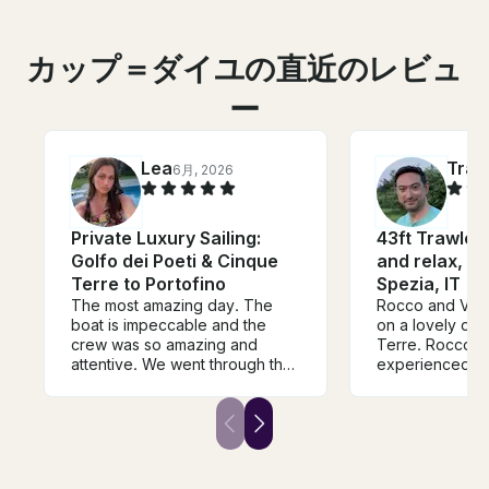
カップ＝ダイユの直近のレビュ
ー
Lea
Trav
6月, 2026
Private Luxury Sailing:
43ft Trawler
Golfo dei Poeti & Cinque
and relax, fo
Terre to Portofino
Spezia, IT
The most amazing day. The
Rocco and Vict
boat is impeccable and the
on a lovely day
crew was so amazing and
Terre. Rocco is an
attentive. We went through the
experienced ca
Gulf of Poets and made a few
knowledgeable host. P
stops to swim. They cooked a
provided the per
phenomenal meal, were
setting for a day a
prepared for everything, and
was served with
so kind. We will most definitely
ingredients. By the end of the
be back and will be sending
trip, we were 