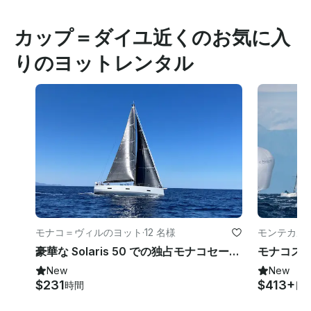
カップ＝ダイユ近くのお気に入
りのヨットレンタル
モナコ＝ヴィルのヨット
·
12 名様
モンテカル
豪華な Solaris 50 での独占モナコセーリング体験
New
New
$231
$413+
時間
日