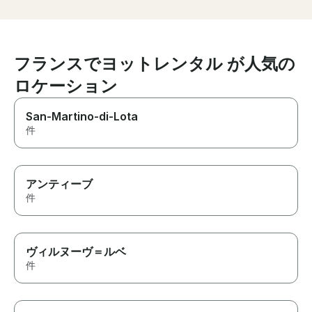
everyone we know who comes
contact informa
to the area to Nana Blu!
time we might 
friends. 6 o
フランスでヨットレンタル が人気の
ロケーション
San-Martino-di-Lota
件
アンティーブ
件
ヴィルヌーヴ＝ルベ
件