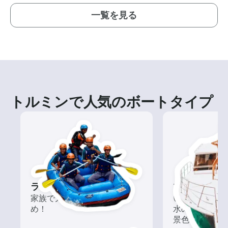
一覧を見る
トルミンで人気のボートタイプ
ラフティング
ツアー
家族で力を合わせて突き進
いろんな再発見
め！
水の上から眺
景色を楽しも