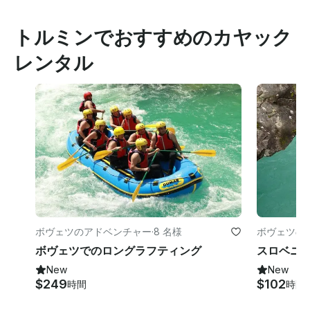
トルミンでおすすめのカヤック
レンタル
ボヴェツのアドベンチャー
·
8 名様
ボヴェツの
ボヴェツでのロングラフティング
New
New
$249
$102
時間
時間