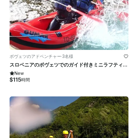
ボヴェツのアドベンチャー
·
3名様
スロベニアのボヴェツでのガイド付きミニラフティングツアー
New
$115
時間