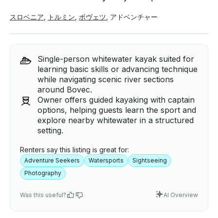
スロベニア
,
トルミン
,
ボヴェツ
,
アドベンチャー
Single-person whitewater kayak suited for
learning basic skills or advancing technique
while navigating scenic river sections
around Bovec.
Owner offers guided kayaking with captain
options, helping guests learn the sport and
explore nearby whitewater in a structured
setting.
Renters say this listing is great for:
Adventure Seekers
Watersports
Sightseeing
Photography
Was this useful?
AI Overview