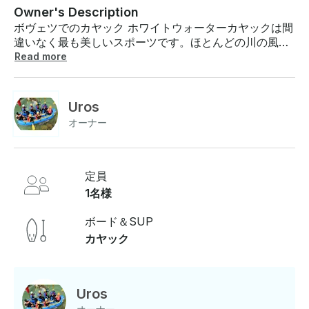
Owner's Description
ボヴェツでのカヤック ホワイトウォーターカヤックは間
違いなく最も美しいスポーツです。ほとんどの川の風景
は手つかずの自然で、流されながらもさまざまなチャレ
Read more
ンジが楽しめます。純粋な喜び。カヤックはアドレナリ
ン中毒者だけのものではありません。短期間でカヤック
のやり方を学び、地球全体で移動できる限り安全にカヤ
Uros
ックを続けることができます。必要なのは、良い姿勢と
オーナー
健全な冒険心だけです。交通渋滞を避けてフローティン
グバナナをシフトするマスターになれます。しかし、ほ
とんどの場合、私たちは素晴らしい時間を共有している
友人とパドルを漕いでいます。恐れることもあるかもし
定員
れません。カヤックで体を鍛えましょう 。私たちはさま
1名様
ざまなプログラムを提供しています。ソカでの約1時間半
のガイド付きツアーから、数日間のカヤックスクールま
ボード＆SUP
で、各セッションでソカで2〜2時間半かかります 。料金
カヤック
ガイド付きカヤックツアー (1.5時間)-1人あたり42ユーロ
• 1日コース (2時間)-55ユーロ • 2日コース (4時間)-110
ユーロ • 5日間コース (10時間)-245ユーロ ご不明な点が
ございましたら、お支払い前にGetMyBoatのメッセージ
Uros
ングプラットフォームを通じて回答できます。「予約を