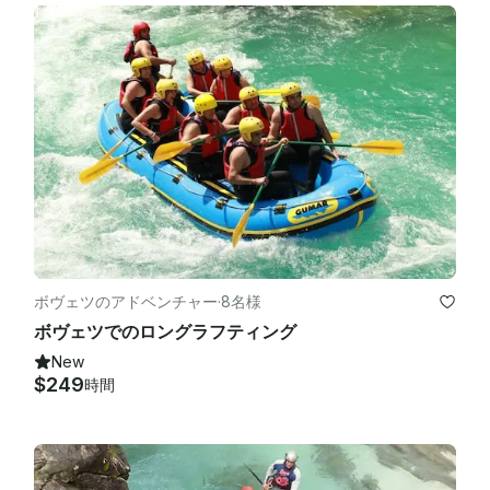
ボヴェツのアドベンチャー
·
8名様
ボヴェツでのロングラフティング
New
$249
時間