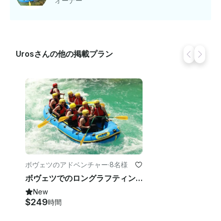
オーナー
リクエスト」をクリックして、カスタムオファーのお問
い合わせを送信してください 。
Urosさんの他の掲載プラン
ボヴェツのアドベンチャー
·
8名様
ボヴェツでのロングラフティング
New
$249
時間