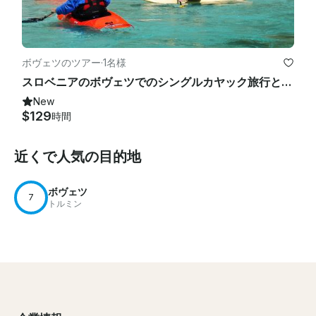
ボヴェツのツアー
·
1名様
スロベニアのボヴェツでのシングルカヤック旅行とレッスン
New
$129
時間
近くで人気の目的地
ボヴェツ
7
トルミン