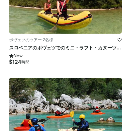
ボヴェツのツアー
·
2名様
スロベニアのボヴェツでのミニ・ラフト・カヌーツアー
New
$124
時間