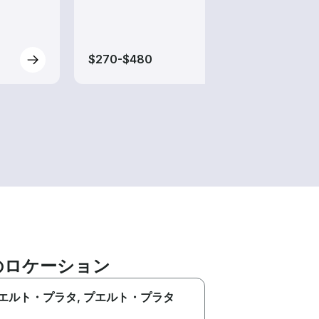
ても
$270-$480
$270
のロケーション
エルト・プラタ
, プエルト・プラタ