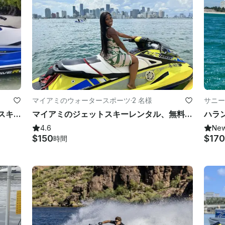
マイアミのウォータースポーツ
·
2 名様
サニー
スポー
フロリダ州マイアミで人気のジェットスキーレンタル
マイアミのジェットスキーレンタル、無料のボート乗車が含まれています
4.6
Ne
$150
$170
時間