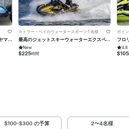
カトラー・ベイのウォータースポーツ
·
1 名様
ボイン
オーディオシステムを備えた真新しいヤマハジェットスキー
最高のジェットスキーウォーターエクスペリエンス
New
4.8
$225
$10
時間
$100-$300 の予算
2〜4名様