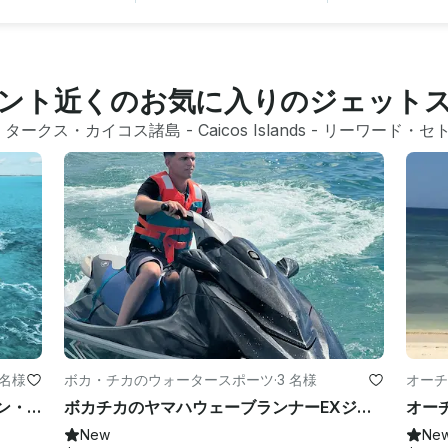
ント近くのお気に入りのジェット
 
タークス・カイコス諸島
 - 
Caicos Islands
 - 
リーワード・セ
 名様
ボカ・チカのウォータースポーツ
·
3 名様
オーチ
リーワード・セトルメントでのサンクン・シップ・ジェットスキー・アドベンチャー
ボカチカのヤマハウェーブランナーEXジェットスキー—スリル満点のカリブ海体験
New
Ne