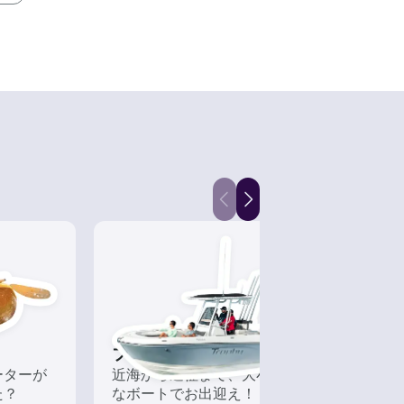
フィッシングボート
釣船
ーターが
近海から遠征まで、大小様々
経験
た？
なボートでお出迎え！
れる