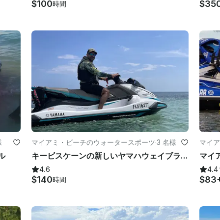
$100
$35
時間
様
マイアミ・ビーチのウォータースポーツ
·
3 名様
マイア
ル
キービスケーンの新しいヤマハウェイブランナージェットスキーレンタルでスタイリッシュにスプラッシュしよう！
マイ
4.6
4.4
$140
$83
時間