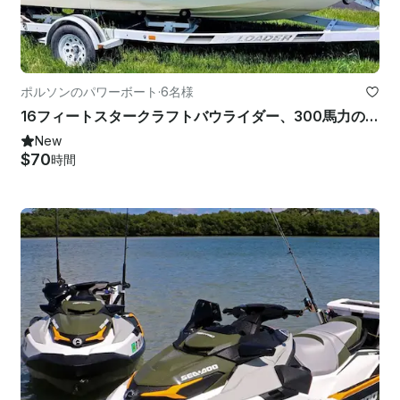
ポルソンのパワーボート
·
6名様
16フィートスタークラフトバウライダー、300馬力のMerCruiserエンジン搭載
New
$70
時間