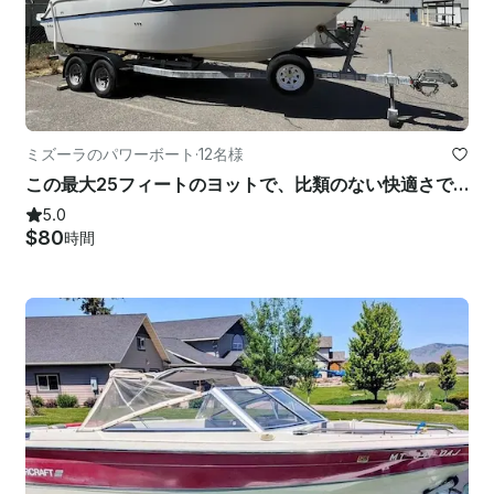
ミズーラのパワーボート
·
12名様
この最大25フィートのヨットで、比類のない快適さでクルーズや釣りをしましょう
5.0
$80
時間