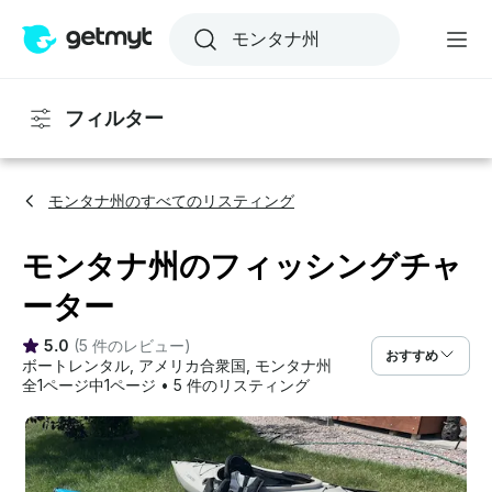
フィルター
モンタナ州のすべてのリスティング
モンタナ州のフィッシングチャ
ーター
5.0
(
5 件のレビュー
)
おすすめ
ボートレンタル
, 
アメリカ合衆国
, 
モンタナ州
全1ページ中1ページ
•
5 件のリスティング