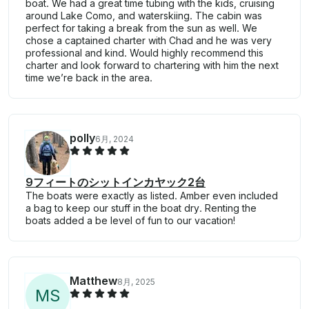
boat. We had a great time tubing with the kids, cruising
around Lake Como, and waterskiing. The cabin was
perfect for taking a break from the sun as well. We
chose a captained charter with Chad and he was very
professional and kind. Would highly recommend this
charter and look forward to chartering with him the next
time we’re back in the area.
polly
6月, 2024
9フィートのシットインカヤック2台
The boats were exactly as listed. Amber even included
a bag to keep our stuff in the boat dry. Renting the
boats added a be level of fun to our vacation!
Matthew
8月, 2025
M
S