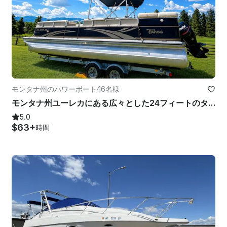
モンタナ州のパワーボート
·
16名様
モンタナ州ユーレカにある広々とした24フィートのタホシエラエリート | 16席
5.0
$63+
時間