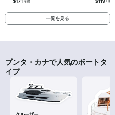
$171
$119+
時間
時
一覧を見る
プンタ・カナで人気のボートタ
イプ
クルーザー
ツアー