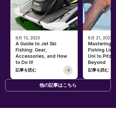
9月 13, 2023
8月 21, 2023
A Guide to Jet Ski
Mastering B
Fishing: Gear,
Fishing Line
Accessories, and How
Uni to Pitze
to Do It!
Beyond
記事を読む
記事を読む
他の記事はこちら