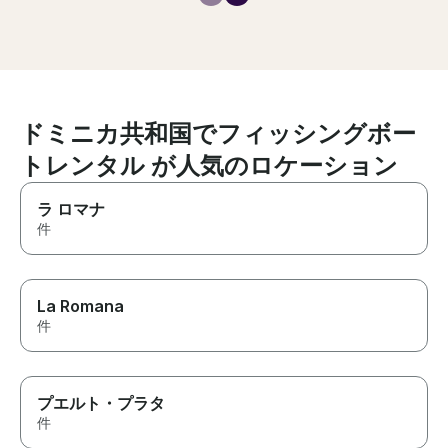
great experience for our family
of 4, the privacy, the
personalized attention by
Anthony as well as the
profesionalismo they both
showed ( Anthony, so young.
And the Captain, Nono )
ドミニカ共和国でフィッシングボー
トレンタル が人気のロケーション
ラ ロマナ
件
La Romana
件
プエルト・プラタ
件