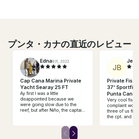
プンタ・カナの直近のレビュー
Edna
Jess
8月, 2022
J
B
Cap Cana Marina Private
Private Fishi
Yacht Searay 25 FT
37' Sportfish
Ay first I was a little
Punta Cana, 
disappointed because we
Very cool fishin
were going slow due to the
complaint would
reef, but after Niño, the captain
three of us fish
explained why and we went
the cpt. and mat
snorkeling I understood
the controls an
perfectly. I do suggest to
checking bait / 
include some sort of juice or
all, good time!
other than coke soda. Overall a