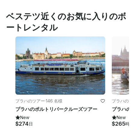
ベステツ近くのお気に入りのボ
ートレンタル
プラハのツアー
·
146 名様
プラハのツ
プラハのポルトリバークルーズツアー
プラハの
New
New
$274
$265
日
時間