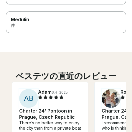
Medulin
件
ベステツの直近のレビュー
Adam
Rola
6月, 2025
A
B
Charter 24' Pontoon in
Charter 24' 
Prague, Czech Republic
Prague, Cze
There’s no better way to enjoy
I recommend An
the city than from a private boat
who is thinking