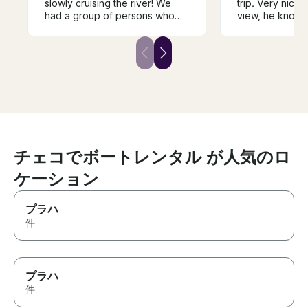
slowly cruising the river! We
trip. Very nice,
had a group of persons who
view, he knows
wanted to be on the water,
doing and he en
taking in the perfect weather
tasty wine, deli
and city, but we did not want to
wine. We were t
be on a larger boat. We found
adults, 4 childr
Andrej and decided to book
enjoyed it. We w
with him. It was the perfect
repeat the trip, I
choice for a private
won't be easy t
experience, and the wine
luck Andrej, yo
tasting was a nice added touch.
guy!
チェコでボートレンタル が人気のロ
ケーション
プラハ
件
プラハ
件