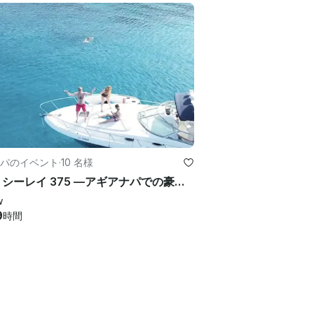
パのイベント
·
10 名様
2025 シーレイ 375 —アギアナパでの豪華ボートトリップ！
w
9
時間