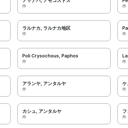
アヤナパ
, アモコストス
Pe
件
件
ラルナカ
, ラルナカ地区
Pa
件
件
Poli Crysochous
, Paphos
La
件
件
アランヤ
, アンタルヤ
ケ
件
件
カシュ
, アンタルヤ
フ
件
件