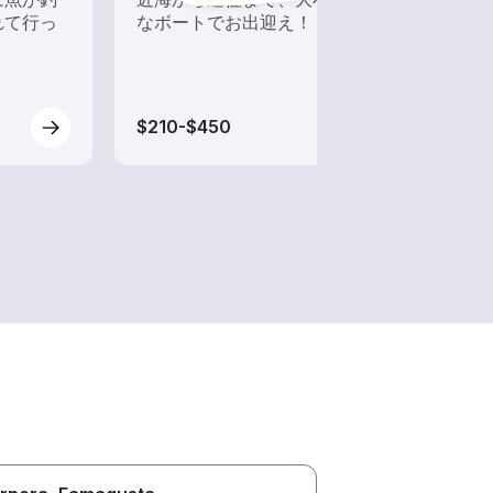
れて行っ
なボートでお出迎え！
う！
$210-$450
$105