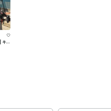
ラグジュアリーセーリングエスケープ | キャビン3室 • キャプテン • ワイン込み