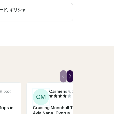
ード
, ギリシャ
Carmen
月, 2022
9月, 2018
C
M
rips in
Cruising Monohull Trips in
Ayia Napa, Cyprus