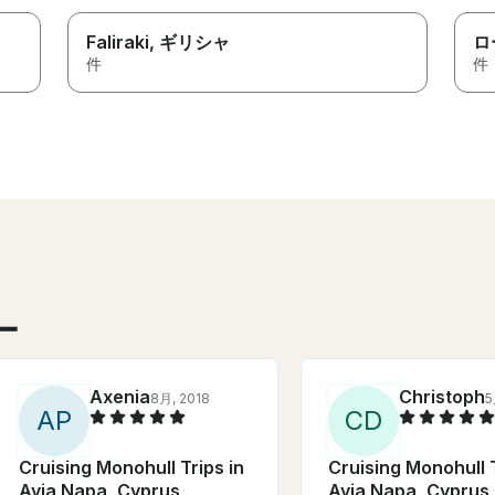
Faliraki
, ギリシャ
ロ
件
件
ー
Axenia
Christoph
8月, 2018
5
A
P
C
D
Cruising Monohull Trips in
Cruising Monohull T
Ayia Napa, Cyprus
Ayia Napa, Cyprus