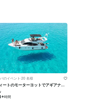
パのイベント
·
20 名様
49フィートのモーターヨットでアギアナパ-キプロスのプロタラスを探索
w
3+
時間