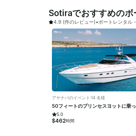
Sotiraでおすすめの
4.9
(件のレビュー)
•
ボートレンタル
 -
アヤナパのイベント
·
14 名様
5.0
$462
時間