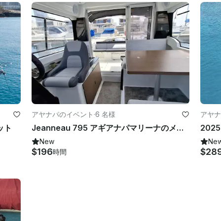
アヤナパのイベント
·
6 名様
アヤナ
ット
Jeanneau 795 アギアナパマリーナのメリーフィッシャーボートチャーター
New
Ne
$196
$28
時間