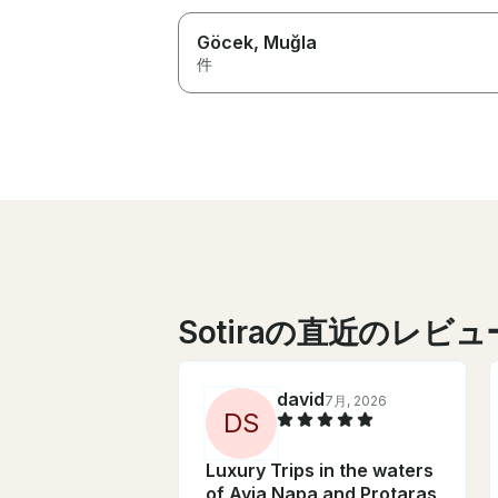
Göcek
, Muğla
件
Sotiraの直近のレビュ
david
7月, 2026
D
S
Luxury Trips in the waters
of Ayia Napa and Protaras