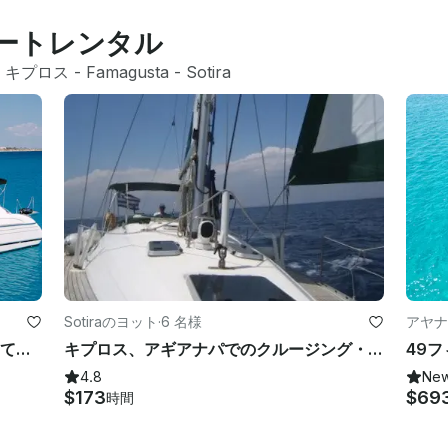
ボートレンタル
 
キプロス
 - 
Famagusta
 - 
Sotira
Sotiraのヨット
·
6 名様
アヤナ
50フィートのプリンセスヨットに乗ってアギアナパとプロタラスの海を巡る豪華旅行
キプロス、アギアナパでのクルージング・モノハル・トリップ
4.8
Ne
$173
$69
時間