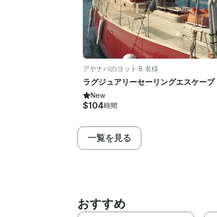
アヤナパのヨット
·
8 名様
New
$104
時間
一覧を見る
おすすめ