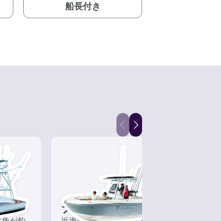
船長付き
フィッシングボート
ヨッ
に魚が釣
近海から遠征まで、大小様々
帆を