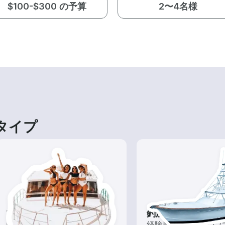
$100-$300 の予算
2〜4名様
トタイプ
ツアー
釣船チャーター
いろんな再発見があるかも!?
経験豊富な船長さん