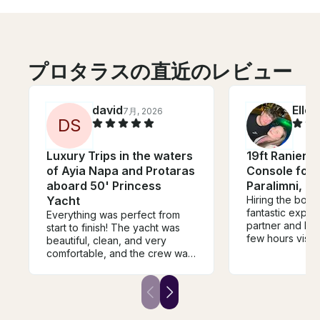
プロタラスの直近のレビュー
david
Ellen
7月, 2026
D
S
Luxury Trips in the waters
19ft Ranieri 
of Ayia Napa and Protaras
Console for 
aboard 50' Princess
Paralimni, C
Yacht
Hiring the boat 
fantastic expe
Everything was perfect from
partner and I h
start to finish! The yacht was
few hours visit
beautiful, clean, and very
Konnos Bay an
comfortable, and the crew was
During our exp
extremely professional,
spotted turtles
friendly, and attentive
schools of fish,
throughout the trip. We had an
super easy to 
amazing time and truly enjoyed
in. We appreciat
every moment. We highly