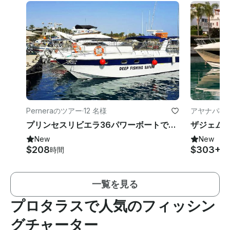
Perneraのツアー
·
12 名様
アヤナパの
プリンセスリビエラ36パワーボートでの2時間、3時間、または4時間のプライベートチャーター
New
New
$208
$303+
時間
時
一覧を見る
プロタラスで人気のフィッシン
グチャーター