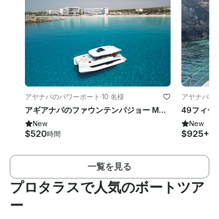
アヤナパのパワーボート
·
10 名様
アヤナパの
アギアナパのファウンテンパジョー MY4S カタマラン
New
New
$520
$925+
時間
時
一覧を見る
プロタラスで人気のボートツア
ー