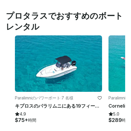
プロタラスでおすすめのボート
レンタル
Paralimniのパワーボート
·
7 名様
Paralimn
キプロスのパラリムニにある19フィートラニエリセンターコンソール賃貸
4.9
5.0
$75+
$289
時間
時間