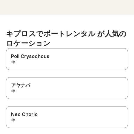
help also. He w
recommend this experience
answer any que
and would gladly book with
phone if we ne
them again. Thank you for
checked in on 
making our day so special!
everything was
An amazing ex
キプロスでボートレンタル が人気の
won’t forget, t
holiday!
ロケーション
Poli Crysochous
件
アヤナパ
件
Neo Chorio
件