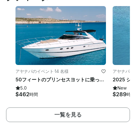
アヤナパのイベント
·
14 名様
アヤナパの
50フィートのプリンセスヨットに乗ってアギアナパとプロタラスの海を巡る豪華旅行
5.0
New
$462
$289
時間
時間
一覧を見る