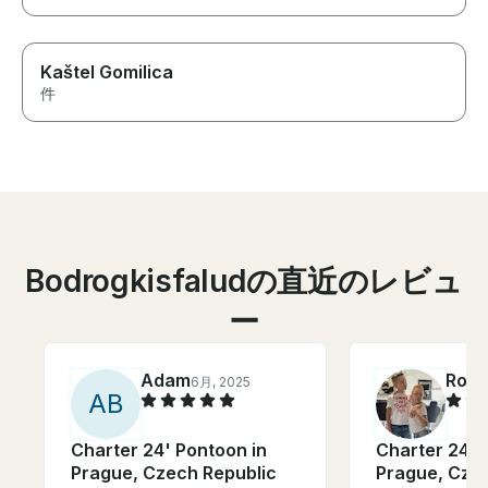
Kaštel Gomilica
件
Bodrogkisfaludの直近のレビュ
ー
Adam
Rola
6月, 2025
A
B
Charter 24' Pontoon in
Charter 24' 
Prague, Czech Republic
Prague, Cze