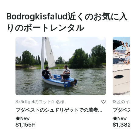
Bodrogkisfalud近くのお気に入
りのボートレンタル
Sződligetのヨット
·
2 名様
13区のイベ
ブダペストのシュドリゲットでの若者向けの忘れられないセーリングレッスン
New
New
$1,155
$1,382
日
時