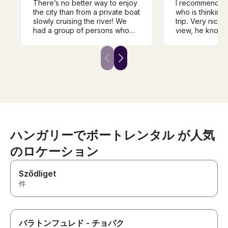
There’s no better way to enjoy
I recommend An
the city than from a private boat
who is thinking
slowly cruising the river! We
trip. Very nice,
had a group of persons who
view, he knows
wanted to be on the water,
doing and he en
taking in the perfect weather
tasty wine, deli
and city, but we did not want to
wine. We were t
be on a larger boat. We found
adults, 4 childr
Andrej and decided to book
enjoyed it. We w
with him. It was the perfect
repeat the trip, I
choice for a private
won't be easy t
experience, and the wine
luck Andrej, yo
tasting was a nice added touch.
guy!
ハンガリーでボートレンタル が人気
のロケーション
Sződliget
件
バラトンフュレド - チョパク