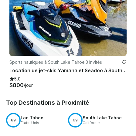
Sports nautiques à South Lake Tahoe
·
3 invités
Location de jet-skis Yamaha et Seadoo à South Lake Tahoe, en Californie
5.0
$800
/jour
Top Destinations à Proximité
Lac Tahoe
South Lake Tahoe
89
69
États-Unis
Californie