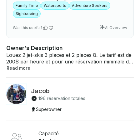
Family Time
Watersports
Adventure Seekers
Sightseeing
Was this useful?
AI Overview
Owner's Description
Louez 2 jet-skis 3 places et 2 places 8. Le tarif est de
200$ par heure et pour une réservation minimale de
6 heures. Si vous avez votre propre ponton, vous
Read more
pouvez les louer pour la nuit. Les gilets de sauvetage
inclus me permettent de savoir quelles tailles sont
nécessaires. Je viendrai vous chercher à la plage de
Jacob
votre choix à South Lake Tahoe pour une somme
196 réservation totales
modique. • Deux jet-skis 1200$ par jour • Le samedi,
1400$ par jour Le locataire paie l'essence après la
Superowner
location .
Capacité