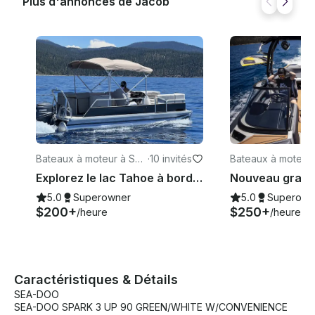
Plus d'annonces de Jacob
Bateaux à moteur à Sou
·
10 invités
Bateaux à moteur 
th Lake Tahoe
eline
Explorez le lac Tahoe à bord de notre ponton Godfrey Sweet Water de luxe
5.0
Superowner
5.0
Superown
$200+
$250+
/heure
/heure
Caractéristiques & Détails
SEA-DOO
SEA-DOO SPARK 3 UP 90 GREEN/WHITE W/CONVENIENCE