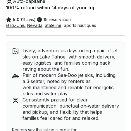
Auto-capitaine
100
%
refund within
14 days
of your trip
5.0
(11 avis)
·
19 réservation
·
États-Unis
,
Nevada
,
Stateline
,
Sports nautiques
Lively, adventurous days riding a pair of jet
skis on Lake Tahoe, with smooth delivery,
easy logistics, and families coming back
raving about the fun.
Pair of modern Sea‑Doo jet skis, including
a 3‑seater, noted by renters as
well‑maintained and reliable for energetic
rides and water play.
Consistently praised for clear
communication, punctual on‑water delivery
and pickup, and flexibility that helps
families feel cared for and relaxed.
Renters say this listing is great for: