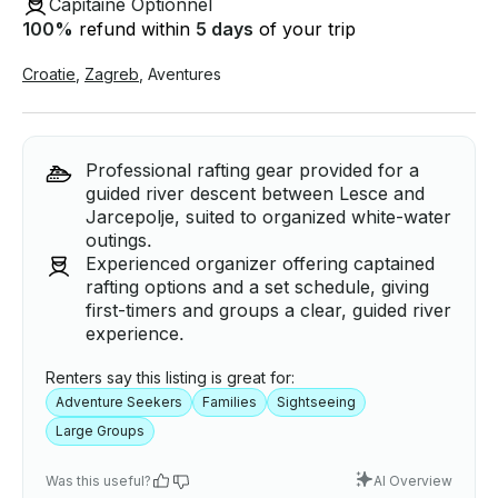
Capitaine Optionnel
100
%
refund within
5 days
of your trip
Croatie
,
Zagreb
,
Aventures
Professional rafting gear provided for a
guided river descent between Lesce and
Jarcepolje, suited to organized white-water
outings.
Experienced organizer offering captained
rafting options and a set schedule, giving
first-timers and groups a clear, guided river
experience.
Renters say this listing is great for:
Adventure Seekers
Families
Sightseeing
Large Groups
Was this useful?
AI Overview