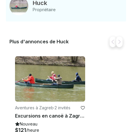
de GetMyBoat avant que vous ne payiez. Cliquez
Huck
simplement sur « Envoyer une demande de
Propriétaire
réservation » et envoyez-nous une demande pour
une offre personnalisée.
Plus d'annonces de Huck
Aventures à Zagreb
·
2 invités
Excursions en canoë à Zagreb
Nouveau
$121
/heure