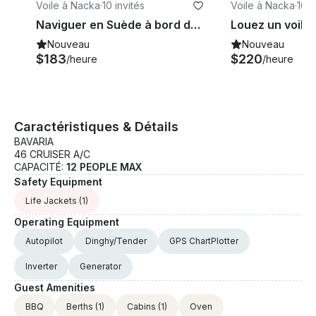
l'archapalago et assurer votre sécurité, votre
Voile à Nacka
·
10 invités
Voile à Nacka
·
10 i
divertissement et surtout votre sécurité. Nous avons
Naviguer en Suède à bord d'un fantastique Bavaria 46 Cruiser
même le wifi gratuit à bord. Nous avons 4 cabines et
Nouveau
Nouveau
une cuisine et des salles de bains complètes, mais la
$183
$220
/heure
/heure
nourriture et les boissons sont en supplément. Les
week-ends (deux jours et 48 heures) coûtent 2400
euros. taxe de mer de 6 % incluse Si vous avez des
questions, nous pouvons y répondre via la
plateforme de messagerie de GetMyBoat avant de
Caractéristiques & Détails
payer. Cliquez simplement sur « Demande de
BAVARIA
réservation » et envoyez-nous une demande pour
46 CRUISER A/C
une offre personnalisée.
CAPACITÉ:
12 PEOPLE MAX
Safety Equipment
Life Jackets
(1)
Operating Equipment
Autopilot
Dinghy/Tender
GPS ChartPlotter
Inverter
Generator
Guest Amenities
BBQ
Berths
(1)
Cabins
(1)
Oven