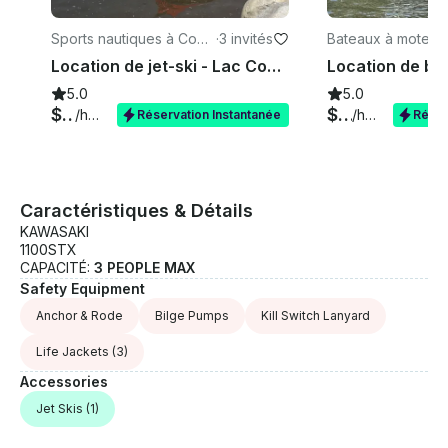
Sports nautiques à Coeu
·
3 invités
Bateaux à moteur
r d'Alene
ur d'Alene
Location de jet-ski - Lac Coeur d'Alene - Spirit Lake - Lacs jumeaux - Lac Loon
5.0
5.0
$75
$99
/heure
/heure
Réservation Instantanée
Réser
Caractéristiques & Détails
KAWASAKI
1100STX
CAPACITÉ:
3 PEOPLE MAX
Safety Equipment
Anchor & Rode
Bilge Pumps
Kill Switch Lanyard
Life Jackets
(3)
Accessories
Jet Skis
(1)