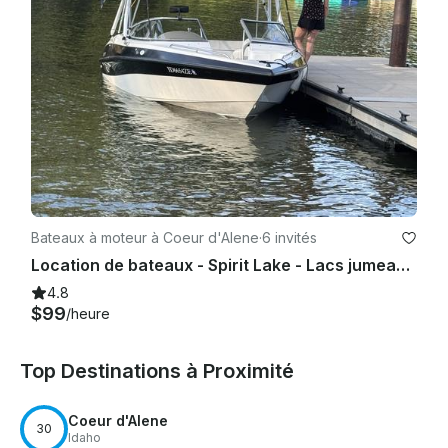
Bateaux à moteur à Coeur d'Alene
·
6 invités
Location de bateaux - Spirit Lake - Lacs jumeaux - Lac Loon - Lac Newman - Lac Hauser
4.8
$99
/heure
Top Destinations à Proximité
Coeur d'Alene
30
Idaho