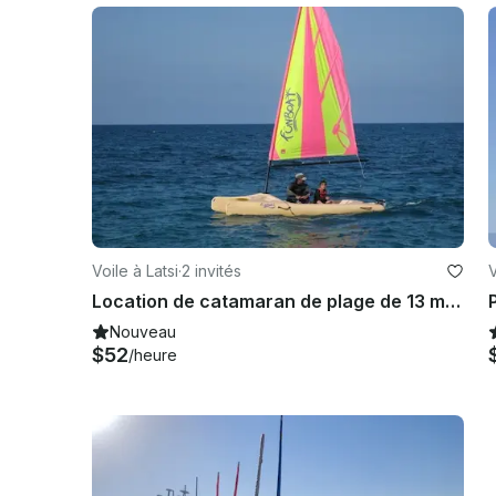
Voile à Latsi
·
2 invités
V
Location de catamaran de plage de 13 minutes à Poli Crysochous
Nouveau
$52
/heure