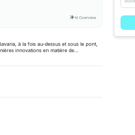
AI Overview
Bavaria, à la fois au-dessus et sous le pont,
rnières innovations en matière de
e 42 pieds au design épuré et moderne
de bronzage, avec une plateforme de bain
i qu'un salon et une kitchenette très
ant qu'ils profitent de leur voyage dans le