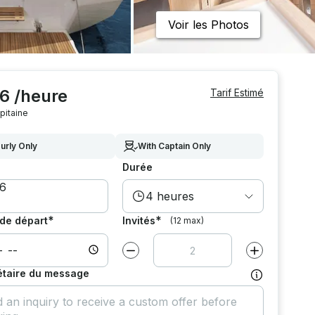
Voir les Photos
6 /heure
Tarif Estimé
pitaine
urly Only
With Captain Only
Durée
4 heures
*
*
de départ
Invités
(12 max)
Diminuer la valeur par
1
Augmenter la v
étaire du message