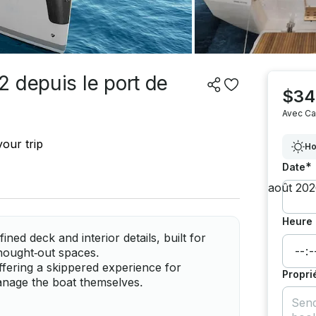
 depuis le port de
$34
Avec Ca
our trip
Ho
*
Date
Heure 
ed deck and interior details, built for
thought‑out spaces.
offering a skippered experience for
Propri
anage the boat themselves.