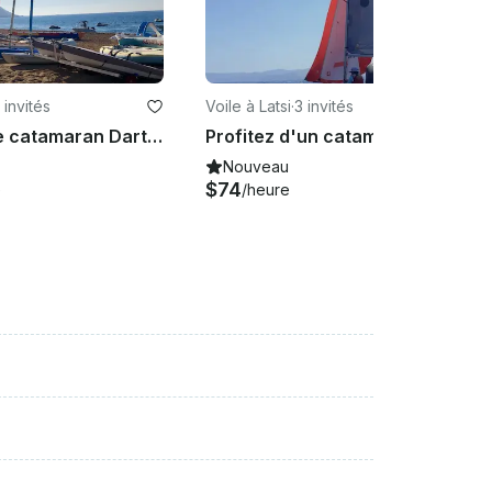
 invités
Voile à Latsi
·
3 invités
Location de catamaran Dart 16 à Chypre, Poli Crysochous
Profitez d'un catamaran de plage
Nouveau
$74
e
/heure