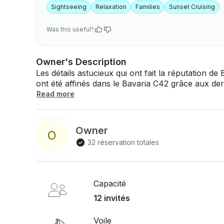
Sightseeing
Relaxation
Families
Sunset Cruising
Was this useful?
Owner's Description
Les détails astucieux qui ont fait la réputation de 
ont été affinés dans le Bavaria C42 grâce aux de
construction de yachts. Ce voilier accrocheur d
Read more
garantit une navigation dans le plus grand luxe. Profitez de l'extérieur, qui comprend une
grande salle à manger extérieure et deux zones 
aux dimensions généreuses à l'arrière. L'intérieur comprend deux belles cabines et deux
Owner
O
salles de bains, ainsi qu'une douche séparée, ains
32 réservation totales
spacieux. Parfait pour accueillir vos proches pend
parc national. Comprend un skipper, une bouteille d'eau et un plateau de fruits de saison .
Des suppléments facultatifs sont disponibles
Capacité
12 invités
Voile