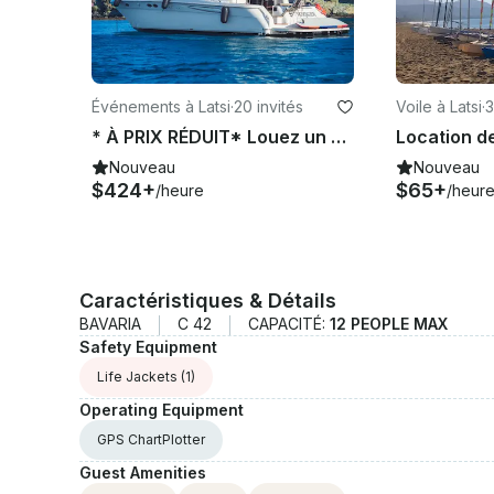
Événements à Latsi
·
20 invités
Voile à Latsi
·
3
* À PRIX RÉDUIT* Louez un yacht à moteur de 52 pieds à Poli Crysochous
Nouveau
Nouveau
$424+
$65+
/heure
/heur
Caractéristiques & Détails
BAVARIA
C 42
CAPACITÉ:
12 PEOPLE MAX
Safety Equipment
Life Jackets
(1)
Operating Equipment
GPS ChartPlotter
Guest Amenities