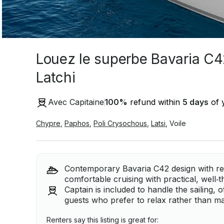
Louez le superbe Bavaria C42
Latchi
Avec Capitaine
100
%
refund within
5 days
of y
Chypre
,
Paphos
,
Poli Crysochous
,
Latsi
,
Voile
Contemporary Bavaria C42 design with refin
comfortable cruising with practical, well‑
Captain is included to handle the sailing, 
guests who prefer to relax rather than m
Renters say this listing is great for: