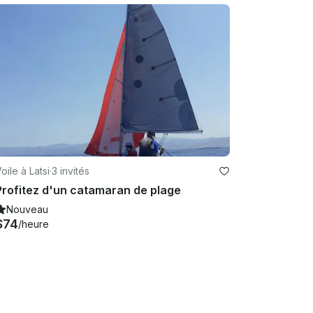
oile à Latsi
·
3 invités
Profitez d'un catamaran de plage
Nouveau
$74
/heure