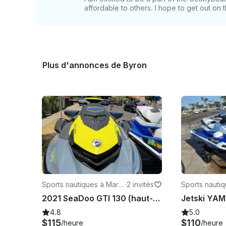
affordable to others. I hope to get out on
Plus d'annonces de Byron
Sports nautiques à Marin
·
2 invités
Sports nautiq
a Del Rey
a Del Rey
2021 SeaDoo GTI 130 (haut-parleur Bluetooth)
4.8
5.0
$115
$110
/heure
/heure