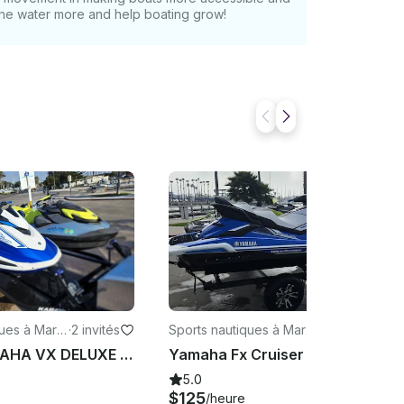
 the water more and help boating grow!
ues à Marin
·
2 invités
Sports nautiques à Marin
·
3 invités
a Del Rey
Jetski YAMAHA VX DELUXE 2021 à louer
Yamaha Fx Cruiser SVHO 2019 (suralimenté)
5.0
$125
/heure