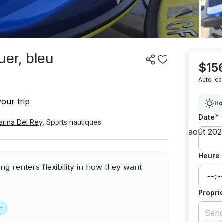
uer, bleu
$15
Auto-ca
our trip
Ho
*
Date
arina Del Rey
,
Sports nautiques
Heure 
ng renters flexibility in how they want
Propri
n