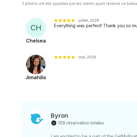
2 photos ont été ajoutées par les clients ayant réservé ce bate
juillet, 2026
Everything was perfect! Thank you so m
C
H
Chelsea
mai, 2026
Jimahilis
Byron
109 réservation totales
I am excited to be a part of the GetMyBo