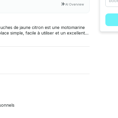
AI Overview
uches de jaune citron est une motomarine
ace simple, facile à utiliser et un excellent
t en bon état de
ener votre propre capitaine ou je peux vous
s projets. Il peut accueillir confortablement
 une croisière décontractée ou pour un
tat et
rsonnels