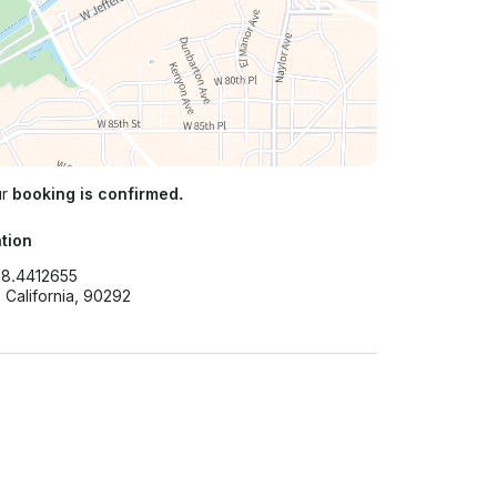
ur
booking is confirmed.
tion
18.4412655
 California, 90292