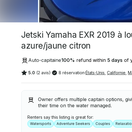
Jetski Yamaha EXR 2019 à lo
azure/jaune citron
Auto-capitaine
100
%
refund within
5 days
of y
5.0
(2 avis)
·
8 réservation
·
États-Unis
,
Californie
,
M
Owner offers multiple captain options, givi
their time on the water managed.
Renters say this listing is great for:
Watersports
Adventure Seekers
Couples
Relaxatio