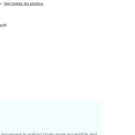
au.
Voir toutes les photos.
uch!
at movement in making boats more accessible and