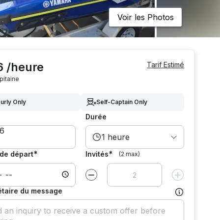
Voir les Photos
6 /heure
Tarif Estimé
pitaine
urly Only
Self-Captain Only
Durée
1 heure
*
*
de départ
Invités
(2 max)
Diminuer la valeur par
1
Augmenter la v
étaire du message