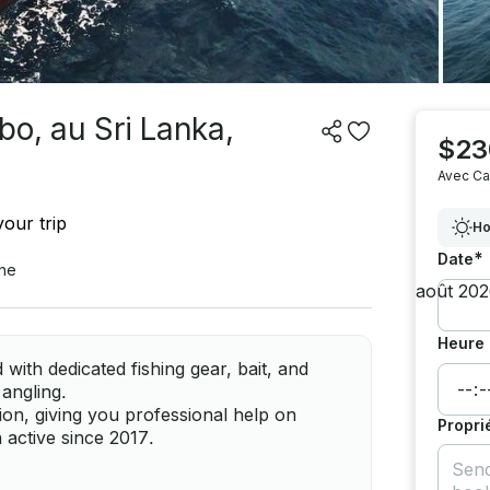
bo, au Sri Lanka,
$23
Avec Ca
our trip
Ho
*
Date
he
Heure 
 with dedicated fishing gear, bait, and
 angling.
on, giving you professional help on
Propri
 active since 2017.