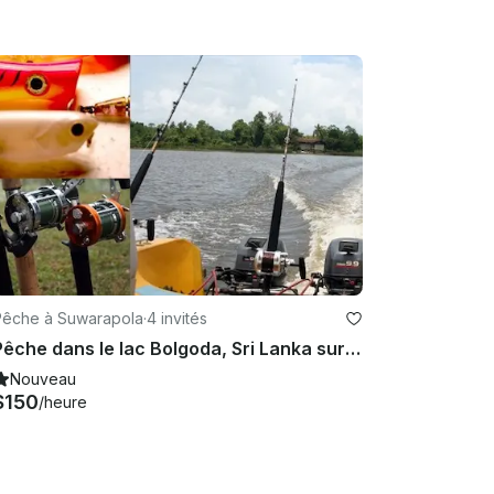
Pêche à Suwarapola
·
4 invités
Pêche dans le lac Bolgoda, Sri Lanka sur une coque de pêche 19
Nouveau
$150
/heure