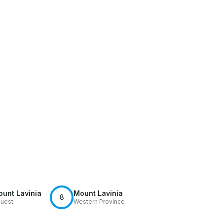
unt Lavinia
Mount Lavinia
8
Ouest
Western Province