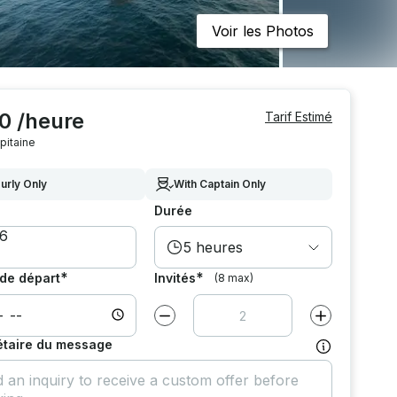
Voir les Photos
0 /heure
Tarif Estimé
pitaine
urly Only
With Captain Only
Durée
5 heures
*
*
de départ
Invités
(8 max)
Diminuer la valeur par
1
Augmenter la v
étaire du message