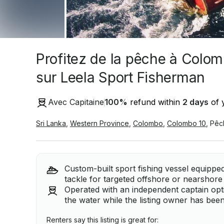
Profitez de la pêche à Colom
sur Leela Sport Fisherman
Avec Capitaine
100
%
refund within
2 days
of y
Sri Lanka
,
Western Province
,
Colombo
,
Colombo 10
,
Pêc
Custom-built sport fishing vessel equipped
tackle for targeted offshore or nearshore
Operated with an independent captain opti
the water while the listing owner has been
Renters say this listing is great for: