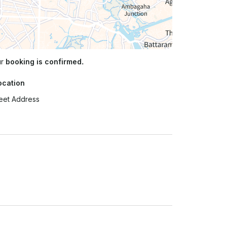
ur
booking is confirmed.
ocation
eet Address