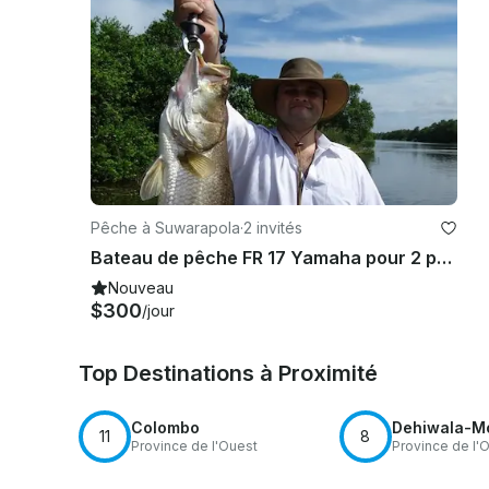
Pêche à Suwarapola
·
2 invités
Bateau de pêche FR 17 Yamaha pour 2 pêcheurs dans le lac Bolgoda, Sri Lanka
Nouveau
$300
/jour
Top Destinations à Proximité
Colombo
Dehiwala-Mo
11
8
Province de l'Ouest
Province de l'