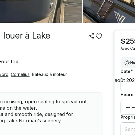
 louer à Lake
$25
Avec Ca
our trip
Ho
*
Date
Nord
,
Cornelius
,
Bateaux à moteur
Heure 
cruising, open seating to spread out,
ime on the water.
t and smooth ride, designed for
Propri
ying Lake Norman’s scenery.