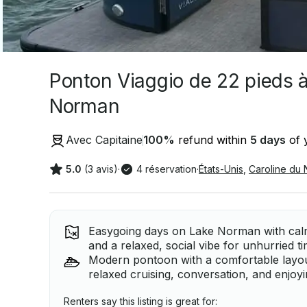
Ponton Viaggio de 22 pieds à
Norman
Avec Capitaine
100
%
refund within
5 days
of y
5.0
(3 avis)
·
4 réservation
·
États-Unis
,
Caroline du 
Easygoing days on Lake Norman with calm 
and a relaxed, social vibe for unhurried t
Modern pontoon with a comfortable layou
relaxed cruising, conversation, and enjo
Renters say this listing is great for: