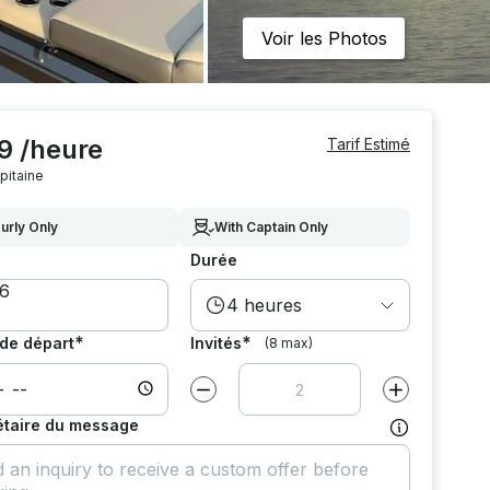
Voir les Photos
9 /heure
Tarif Estimé
pitaine
urly Only
With Captain Only
Durée
4 heures
*
*
de départ
Invités
(8 max)
Diminuer la valeur par
1
Augmenter la v
étaire du message