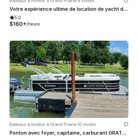
Bateaux à moteur à Grand Prairie
·
9 invités
Votre expérience ultime de location de yacht de luxe
5.0
$160+
/heure
Bateaux à moteur à Grand Prairie
·
10 invités
Ponton avec foyer, capitaine, carburant GRATUIT et AUCUN dépôt de garantie — Joe Pool Lake