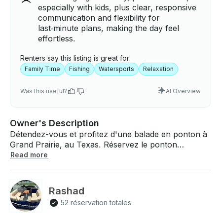
especially with kids, plus clear, responsive
communication and flexibility for
last‑minute plans, making the day feel
effortless.
Renters say this listing is great for:
Family Time
Fishing
Watersports
Relaxation
Was this useful?
AI Overview
Owner's Description
Détendez-vous et profitez d'une balade en ponton à
Grand Prairie, au Texas. Réservez le ponton
Massimo pouvant accueillir jusqu'à 8 personnes.
Read more
Tarif aussi bas que 100$ de l'heure et réservation
minimale de 3 heures. Si vous avez des questions,
nous pouvons y répondre via la plateforme de
Rashad
messagerie de GetMyBoat avant que vous ne payiez.
52 réservation totales
Cliquez simplement sur « Demande de réservation »
et envoyez-nous une demande pour une offre