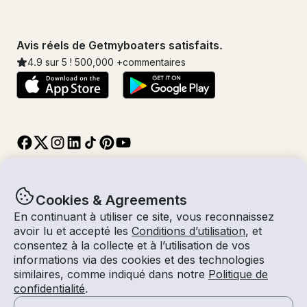
Avis réels de Getmyboaters satisfaits.
4.9
sur 5 !
500,000
+commentaires
Cookies & Agreements
En continuant à utiliser ce site, vous reconnaissez
© Getmyboat 2026
Termes
Confidentialité
avoir lu et accepté les
Conditions d’utilisation
, et
consentez à la collecte et à l’utilisation de vos
informations via des cookies et des technologies
similaires, comme indiqué dans notre
Politique de
08 août 2026
$142 /heure
confidentialité
.
3 heures
2
Invités
Tarif Estimé
Avec Capitaine