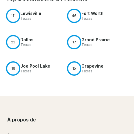
Lewisville
Fort Worth
111
46
Texas
Texas
Dallas
Grand Prairie
22
17
Texas
Texas
Joe Pool Lake
Grapevine
16
15
Texas
Texas
À propos de