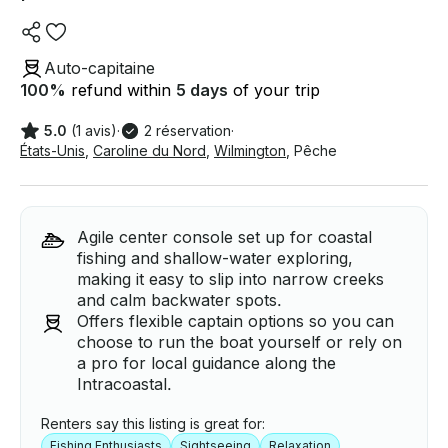
Auto-capitaine
100
%
refund within
5 days
of your trip
5.0
(1 avis)
·
2 réservation
·
États-Unis
,
Caroline du Nord
,
Wilmington
,
Pêche
Agile center console set up for coastal
fishing and shallow-water exploring,
making it easy to slip into narrow creeks
and calm backwater spots.
Offers flexible captain options so you can
choose to run the boat yourself or rely on
a pro for local guidance along the
Intracoastal.
Renters say this listing is great for:
Fishing Enthusiasts
Sightseeing
Relaxation