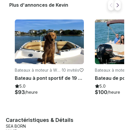
Plus d'annonces de Kevin
Bateaux à moteur à Wri
·
10 invités
Bateaux à moteur 
ghtsville Beach
mington
Bateau à pont sportif de 19 pieds Hurricane Sandbar et île en île
5.0
5.0
$93
$100
/heure
/heure
Caractéristiques & Détails
SEA BORN