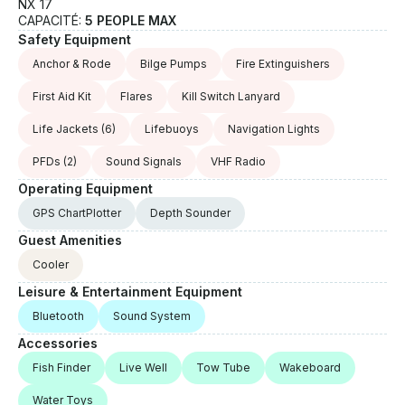
NX 17
CAPACITÉ:
5 PEOPLE MAX
Safety Equipment
Anchor & Rode
Bilge Pumps
Fire Extinguishers
First Aid Kit
Flares
Kill Switch Lanyard
Life Jackets
(6)
Lifebuoys
Navigation Lights
PFDs
(2)
Sound Signals
VHF Radio
Operating Equipment
GPS ChartPlotter
Depth Sounder
Guest Amenities
Cooler
Leisure & Entertainment Equipment
Bluetooth
Sound System
Accessories
Fish Finder
Live Well
Tow Tube
Wakeboard
Water Toys