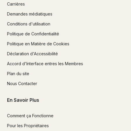
Carrières
 Météo et sécurité

Demandes médiatiques
 Les locations peuvent être retardées, reportées ou annulées 
à la discrétion de l'entreprise en raison de conditions 
Conditions d'utilisation
météorologiques ou d'eau dangereuses. La sécurité est 
Politique de Confidentialité
notre priorité absolue. En finalisant votre réservation, vous 
reconnaissez et acceptez ces politiques.

Politique en Matière de Cookies
Déclaration d'Accessibilité
Accord d'Interface entres les Membres
Plan du site
Nous Contacter
En Savoir Plus
Comment ça Fonctionne
Pour les Propriétaires