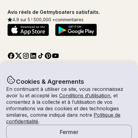
Avis réels de Getmyboaters satisfaits.
4.9
sur 5 !
500,000
+commentaires
Cookies & Agreements
En continuant à utiliser ce site, vous reconnaissez
© Getmyboat 2026
Termes
Confidentialité
avoir lu et accepté les
Conditions d’utilisation
, et
consentez à la collecte et à l’utilisation de vos
informations via des cookies et des technologies
similaires, comme indiqué dans notre
Politique de
09 août 2026
$95 /heure
confidentialité
.
4 heures
2
Invités
Tarif Estimé
Auto-capitaine
Fermer