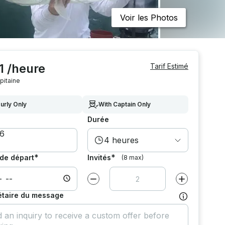
Voir les Photos
1 /heure
Tarif Estimé
pitaine
urly Only
With Captain Only
Durée
4 heures
*
*
de départ
Invités
(8 max)
Diminuer la valeur par
1
Augmenter la v
étaire du message