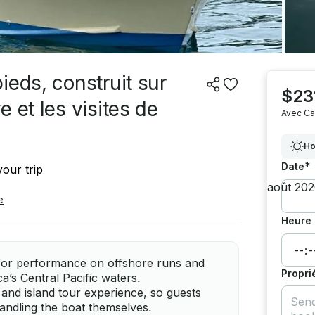
ieds, construit sur
$23
 et les visites de
Avec Ca
Ho
*
Date
our trip
e
Heure 
 for performance on offshore runs and
Propri
a’s Central Pacific waters.
g and island tour experience, so guests
andling the boat themselves.