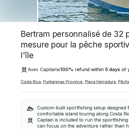
Bertram personnalisé de 32 p
mesure pour la pêche sportive
l'île
Avec Capitaine
100
%
refund within
5 days
of y
Costa Rica
,
Puntarenas Province
,
Playa Herradura
,
Pêch
Custom-built sportfishing setup designed
comfortable island touring along Costa Ric
Captain is included to run the sportfishin
can focus on the adventure rather than h