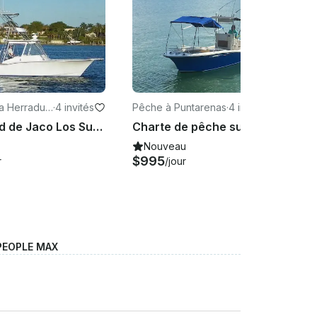
a Herradur
·
4 invités
Pêche à Puntarenas
·
4 invités
Visite à pied de Jaco Los Suenos 33
Charte de pêche sur Nautique 28
Nouveau
$995
r
/jour
PEOPLE MAX