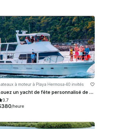
Bateaux à moteur à Playa Hermosa
·
40 invités
Louez un yacht de fête personnalisé de 52 pieds à Jaco, Costa Rica
3.7
$380
/heure