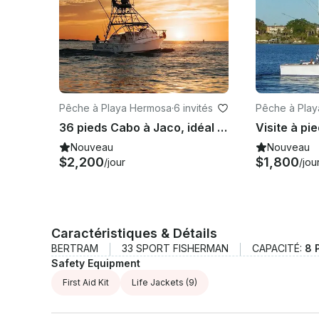
Pêche à Playa Hermosa
·
6 invités
Pêche à Play
a
36 pieds Cabo à Jaco, idéal pour la pêche, la fête ou les croisières au coucher du soleil.
Nouveau
Nouveau
$2,200
$1,800
/jour
/jou
Caractéristiques & Détails
BERTRAM
33 SPORT FISHERMAN
CAPACITÉ:
8 
Safety Equipment
First Aid Kit
Life Jackets
(9)